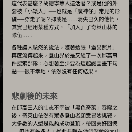
這代表甚麼？胡德寧等人還活著？或是他的外
套被「小矮人」──也就是「魔神仔」常見的形
貌──穿走了呢？抑或是……消失已久的他們，
其實已經用某種方式，「加入」了奇萊山林的
隊伍……
各種讓人駭然的說法，隨著這張「靈異照片」
再度流傳起來，登山界於是又組了一次邱高事
件搜索部隊，心想著至少要為這起謎團畫下句
點──很不幸地，依然沒有任何結果。
悲劇後的未來
在邱高三人的壯志不幸被「黑色奇萊」吞噬之
後，奇萊山依然有眾多登山者願意冒險挑戰，
大多數的人還是能夠成功登頂，帶回美好回憶
──但也有許多人，從此長眠在他們深愛的大山