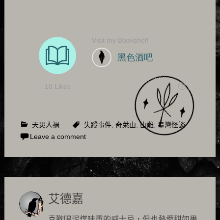
天災人禍
失蹤事件
,
奇萊山
,
山難
,
臺灣怪談
Leave a comment
艾德嘉
喜歡喝泥煤味重的威士忌，但也熱愛甜如果