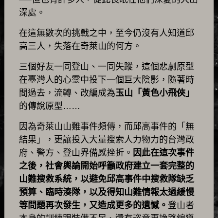
深處。
在這無數次的挑戰之中，至今仍沒有人知道邱
高三人，失落在奇萊山的何方。
三個好友一同登山、一同失蹤，這個悲劇原型
在臺灣人的心靈中投下一個巨大陰影，隨著時
間過去，流轉、改編成為
玉山「黃色小飛俠」
的傳說原型……
因為奇萊山山難事件頻傳，而邱高事件的「無
結果」，更讓投入大量搜索人力物力的台灣政
府、警方、登山界備感挫折。
因此在這次事件
之後，社會輿論開始呼籲政府建立一套完整的
山難搜救系統，以避免邱高事件中搜救隊缺乏
預算、臨時湊隊，以及得知山難情報太過緩慢
等問題再次發生，又造成更多的遺憾。
登山者