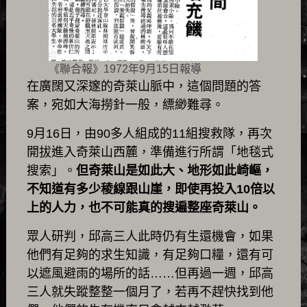
《聯合報》1972年9月15日報導
在廣闊又深邃的奇萊山脈中，這個問題的答
案，宛如大海撈針一般，縹緲難尋。
9月16日，由90多人組成的11組搜救隊，再次
開拔進入奇萊山西麓，準備進行所謂「地毯式
搜索」。
但奇萊山是如此大、地形如此崎嶇，
不知道有多少稜線跟山崖，即使再投入10倍以
上的人力，也不可能真的搜遍整座奇萊山。
眾人研判，邱高三人此時仍有生還機會，如果
他們有足夠的求生知識，有足夠口糧，還有可
以遮風避雨的場所的話……但再過一週，邱高
三人就失蹤整整一個月了，若再不趕快找到他