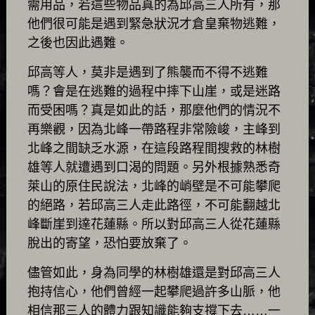
需用品，若這些物品真的為邱高三人所有，那
他們很可能是遇到緊急狀況才倉皇棄物逃難，
之後也因此遇難。
邱高等人，莫非是遇到了熊襲而不得不逃難
嗎？會是在逃難的過程中摔下山崖，或是迷路
而受困嗎？真是如此的話，那麼他們的情況不
再樂觀，因為北峰一帶路程非常險峻，主峰到
北峰之間缺乏水源，在這段路程間搜救的林樹
雄等人就遭遇到口渴的問題。另外根據熟悉奇
萊山的原住民說法，北峰的峭壁是不可能攀爬
的絕路，若邱高三人走此路徑，不可能翻越北
峰斷崖到達花蓮縣。所以對邱高三人從花蓮縣
脫出的寄望，恐怕要放棄了。
儘管如此，身為同學的林樹雄還是對邱高三人
抱持信心，他們曾經一起攀爬過許多山脈，他
相信那三人的體力跟知識能夠支撐下去……一