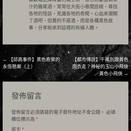
汁的雞尾酒。常常在大街小巷間巡梭，尋找
各地的怪談，見識各地的奇聞。心血來潮開
了酒吧，但賣的不是酒，而是各種黑色故
事，分享給來到這裡的有緣人聽。
Post
←
【邱高事件】黑色奇萊的
【都市傳說】千萬別跟黃色
永恆懸案（上）
雨衣走？神秘的玉山小飛俠
navigation
／黃色小飛俠
→
發佈留言
發佈留言必須填寫的電子郵件地址不會公開。
必填
欄位標示為
*
留言
*