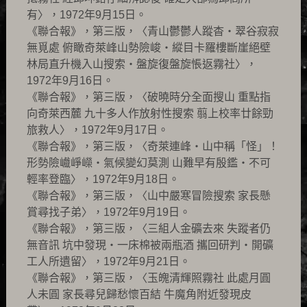
有〉，1972年9月15日。
《聯合報》，第三版，〈青山鬱鬱人蹤杳‧翠谷寂寂
無覓處 俯瞰奇萊峰山勢險峻‧縱目卡羅樓斷崖絕壁
林局直升機入山搜索‧盤旋復盤旋悵返霧社〉，
1972年9月16日。
《聯合報》，第三版，〈破曉時分全面搜山 重點指
向奇萊西麓 九十多人作放射性搜索 翦上校率廿餘勁
旅救人〉，1972年9月17日。
《聯合報》，第三版，〈奇萊連峰‧山中稱「怪」！
形勢險巇崢嶸‧氣候變幻莫測 山難早有殷鑑‧不可
輕率登臨〉，1972年9月18日。
《聯合報》，第三版，〈山中嚴寒冒險搜索 家長懸
賞尋找子弟〉，1972年9月19日。
《聯合報》，第三版，〈三組人金礦去來 失蹤者仍
無音訊 坑中發現‧一床棉被兩瓶酒 攜回研判‧開礦
工人所遺留〉，1972年9月21日。
《聯合報》，第三版，〈玉魄清輝照霧社 此處月圓
人未圓 家長尋兒歸愁懷百結 牛魔角附近發現皮