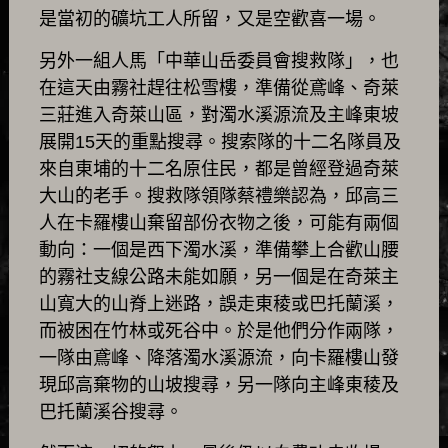
是當初的礦坑工人所留，又是空歡喜一場。
另外一組人馬「中華山岳委員會搜救隊」，也
在這天由霧社趕往松雪樓，準備從鳶峰、奇萊
三莊進入奇萊山區，對濁水溪源流及主峰東坡
展開15天的重點搜尋。搜索隊的十二名隊員及
來自東埔的十二名原住民，都是曾經登過奇萊
大山的老手。搜救隊領隊蔡禮樂認為，邱高三
人在卡羅樓山棄留部份衣物之後，可能有兩個
動向：一個是西下濁水溪，準備攀上合歡山腰
的霧社支線公路未能如願，另一個是在奇萊主
山寬大的山脊上迷路，誤走東稜或巴托蘭溪，
而被困在竹林或死谷中。於是他們分作兩隊，
一隊由鳶峰、降落濁水溪源流，向卡羅樓山發
現邱高棄物的山坡搜尋，另一隊向主峰東稜及
巴托蘭溪谷搜尋。