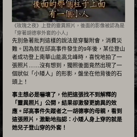
《玫瑰之夜》上登的靈異照片，後面的影像被認為是
「穿著胡德寧外套的小人」
先別急著批判這樣的說法是穿鑿附會，消費災
難。因為就在邱高事件發生的9年後，某位登山
者成功登上南華山能高北峰時，喜悅地拍了一
張照片……沒有想到，獨照後面竟然出現了一
個狀似「小矮人」的形影，盤坐在他背後的石
頭上！
事主想必是嚇壞了，他把這張找不到解釋的
「靈異照片」公開，結果卻激發更詭異的效
應。邱高事件失蹤者之一胡德寧的母親，看到
這張照片，激動地指認：小矮人身上穿的就是
她兒子登山穿的外套！