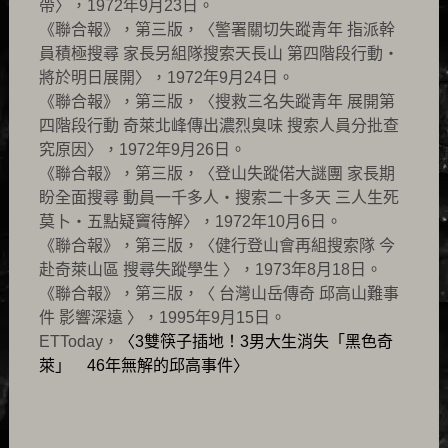
帶〉，1972年9月23日。
《聯合報》，第三版，〈警署關切失蹤青年 指派幹
員積極搜尋 家長另組隊搜索天長山 第四階段行動‧
將於明日展開〉，1972年9月24日。
《聯合報》，第三版，〈搜救三名失蹤青年 展開第
四階段行動 奇萊北峰傳出濃烈臭味 搜索人員分批查
究原因〉，1972年9月26日。
《聯合報》，第三版，〈登山失蹤偌大謎團 家長期
盼全面搜尋 動員一千多人‧搜索二十多天 三人生死
莫卜‧五點疑竇待解〉，1972年10月6日。
《聯合報》，第三版，〈健行登山會再組搜索隊 今
赴奇萊山區 搜尋失蹤學生 〉，1973年8月18日。
《聯合報》，第三版，〈 台灣山岳傳奇 邱高山難事
件 影響深遠 〉，1995年9月15日。
ETToday，
〈3雙筷子插地！3男大生消失「黑色奇
萊」 46年無解的邱高事件〉