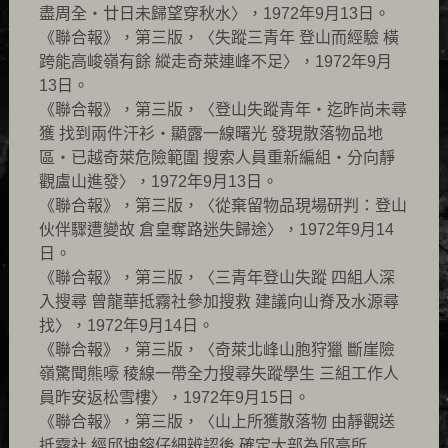
盡周全‧廿日未歸望穿秋水〉，1972年9月13日。
《聯合報》，第三版，〈失蹤三青年 登山而經驗 橫
跨能高峻嶺有餘 縱走奇萊連峰不足〉，1972年9月
13日。
《聯合報》，第三版，〈登山失蹤青年‧迄昨尚未尋
獲 找到兩件汗衫‧顯露一線曙光 發現散落物品地
區‧已越奇萊危險範圍 搜索人員重新編組‧分向靜
觀盧山進發〉，1972年9月13日。
《聯合報》，第三版，〈從棄留物品現場研判：登山
伙伴驟遭變故 倉皇奪路迷失歸途〉，1972年9月14
日。
《聯合報》，第三版，〈三青年登山失蹤 四組人深
入搜尋 曾龍華抵霧社參加搜救 建議向山脊及水源尋
找〉，1972年9月14日。
《聯合報》，第三版，〈奇萊北峰山胞狩獵 斷崖險
嶺驚聞熊嚎 稜線一帶全力搜尋失蹤學生 三組工作人
員昨安返松雪樓〉，1972年9月15日。
《聯合報》，第三版，〈山上所獲散落物 由靜觀送
抵霧社 經邱坤鎔仔細辨認後 確定大部為邱高所