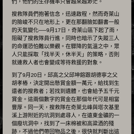
們，他們的生存機率只會越來越渺茫。
搜救隊員們抱著信念，迅速啟程，然而奇萊山
的險峻不只在地形上，更在那翻臉如翻書一般
的天氣變化──9月17日，奇萊山區下起了雨，
阻礙了搜救隊員行進，同時也暗示了失蹤三人
的命運恐怕難以樂觀。在驟降的氣溫之中，眾
人只能採取「找半天，休半天」的策略，否則
就連救人者也會變成等待救援的對象。
到了9月20日，邱高之父邱坤鎔跟胡德寧之父
胡孝樁，決定開出懸賞金額一萬元，給找到生
還者的搜救者；若找到遺體，也會給予五千元
賞金。這兩個數字的賞金在那個年代可是相當
豐厚。同一天，搜救隊在奇萊北峰與塔次基里
溪上游附近的坑洞到處尋人，在遠東金礦的一
個廢坑洞中，找到了一床棉被和高粱酒的殘
跡，不過他們帶回物品之後，很快就判斷出這