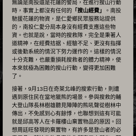
無論是南投還是花蓮的警局，在進行搜山行動
時，事實上都沒有任何的
「搜山經費」
。南投
馳援花蓮的物資，是仁愛鄉民眾服務站提供
的，南投仁愛分局本身沒有經費支應這些物
資。也就是說，當時的搜救隊，完全是秉著人
道精神，在經費拮据、經驗不足、更沒有指揮
或後勤系統的情況下努力運作的。這樣的情況
十分克難，也嚴重損耗搜救者的體力精神，使
本來就極為困難的搜山行動，變得更加困難
了。
接著，9月13日在奇萊北峰的搜索行動，則遭
遇到原住民在當地獵熊的場景。參與搜救的輔
大登山隊長林樹雄聽見陣陣的熊吼聲從樹林中
傳出，不免感到心有餘悸，也聯想到這有可能
就是邱高等人在卡羅樓山棄置物品的原因。回
想周廷旺發現的棄置物，有許多是登山者的必