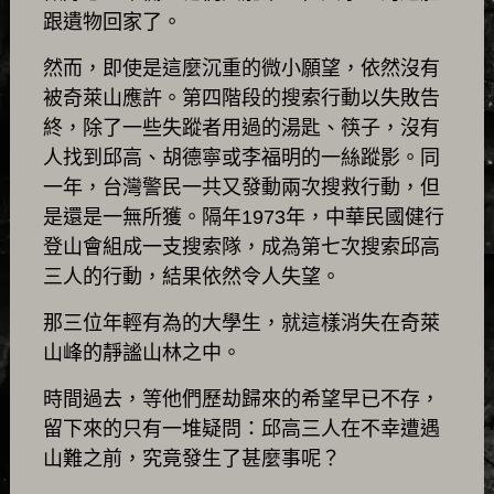
跟遺物回家了。
然而，即使是這麼沉重的微小願望，依然沒有
被奇萊山應許。第四階段的搜索行動以失敗告
終，除了一些失蹤者用過的湯匙、筷子，沒有
人找到邱高、胡德寧或李福明的一絲蹤影。同
一年，台灣警民一共又發動兩次搜救行動，但
是還是一無所獲。隔年1973年，中華民國健行
登山會組成一支搜索隊，成為第七次搜索邱高
三人的行動，結果依然令人失望。
那三位年輕有為的大學生，就這樣消失在奇萊
山峰的靜謐山林之中。
時間過去，等他們歷劫歸來的希望早已不存，
留下來的只有一堆疑問：邱高三人在不幸遭遇
山難之前，究竟發生了甚麼事呢？