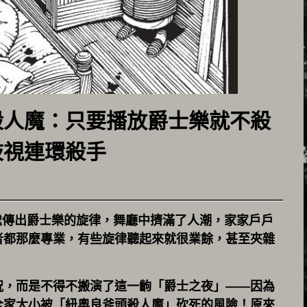
殺人魔：只要播放爵士樂就不殺
歧視連環殺手
四處傳出爵士樂的旋律，舞廳中擠滿了人潮，家家戶戶
者都那麼專業，有些旋律聽起來就很業餘，甚至夾雜
祝，而是不得不搬演了這一齣「爵士之夜」——因為
全家大小被「紐奧良斧頭殺人魔」砍死的風險！原來