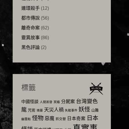
連環殺手
(12)
都市傳說
(56)
離奇命案
(62)
靈異故事
(86)
黑色評論
(2)
標籤
台灣變色
分屍案
中國怪談
人間蒸發
冥婚
妖怪
龍
天災人禍
咒術
山難
墳墓
失蹤事件
怪物
日本
惡魔
日本奇案
抓交替
幽靈船
真實事