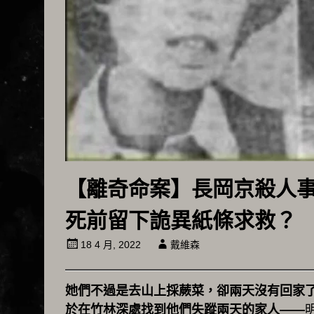
【離奇命案】長岡京殺人
死前留下詭異紙條求救？
18 4 月, 2022
戴維森
她們不過是去山上採蕨菜，卻兩天沒有回家
於在竹林深處找到他們失蹤兩天的家人—
—