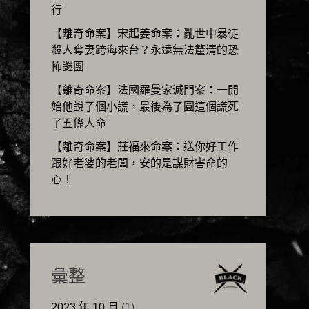
行
【離奇命案】宋起姜命案：亂世中暴徒
殺人奪妻跨海來台？永遠無法釐清的恐
怖謎團
【離奇命案】法國羅曼家滅門案：一開
始他說了個小謊，最後為了圓這個謊死
了五條人命
【離奇命案】莊福來命案：送你好工作
跟好老婆的老闆，安的是謀財害命的
心！
彙整
2023 年 10 月
(1)