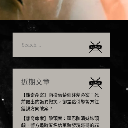
Search
for:
近期文章
【離奇命案】南投葡萄催芽劑命案：死
前露出的詭異微笑，卻差點引導警方往
錯誤方向破案？
【離奇命案】醃頭案：鹽巴醃漬妹妹頭
顱，警方追蹤匿名信筆跡發現哥哥的罪