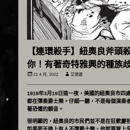
【連環殺手】紐奧良斧頭
你！有著奇特雅興的種族
21 4 月, 2022
艾德嘉
1919年3月19日這一夜，美國的紐奧良市
都在彈奏爵士樂。仔細一聽，不是每個演奏
著恐懼的顫音。
很明顯的，紐奧良的市民們並不是在狂歡慶
如果那天晚上有人不彈爵士樂，他就要冒上