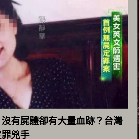
：沒有屍體卻有大量血跡？台灣
定罪兇手