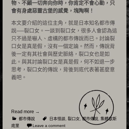
物、不顧一切奔向你時，你肯定不會心動，只
會有身處惡靈古堡的感覺，塊陶啊！
本文要介紹的這位主角，就是日本知名都市傳
說──裂口女。一談到裂口女，很多人會認為這
只不過是嚇人、虛構的都市傳說而已。討論裂
口女是真是假，沒有一個定論。然而，傳說背
後一定有其社會與歷史脈絡，裂口女也是如
此。與其討論裂口女是真是假，何不如退一步
思考，裂口女的傳說，背後到底代表著甚麼意
義吧。
Read more
→
都市傳說
日本怪談
,
裂口女
,
都市傳說
,
集體歇斯
底里
Leave a comment