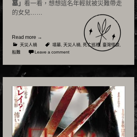
墓」
看一看，想想這名年輕就被災難帶走
的女兒……
Read more
→
天災人禍
墳墓
,
天災人禍
,
死亡巡禮
,
臺灣怪談
,
船難
Leave a comment