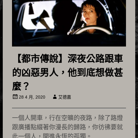
【都市傳說】深夜公路跟車
的凶惡男人，他到底想做甚
麼？
28 4 月, 2020
艾德嘉
一個人開車，行在空曠的夜路，除了路燈
跟廣播點綴著你漫長的歸路，你彷彿要就
此一個人，開進永恆的孤獨。