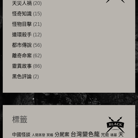
天災人禍
(20)
怪奇知識
(15)
怪物目擊
(21)
連環殺手
(12)
都市傳說
(56)
離奇命案
(62)
靈異故事
(86)
黑色評論
(2)
標籤
台灣變色龍
天
分屍案
中國怪談
咒術
人間蒸發
冥婚
墳墓