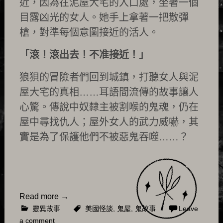
近，因為在泥屋大宅的入口處，坐著一個
目露凶光的女人。她手上拿著一把散彈
槍，對準每個意圖接近的活人。
「滾！滾出去！不准接近！」
狼狽的冒險者們回到城鎮，打聽女人與泥
屋大宅的真相……耳語間流傳的故事讓人
心驚。傳說中奴隸主被割喉的鬼魂，仍在
屋中尋找仇人；屋外女人的武力威嚇，其
實是為了保護他們不被惡鬼吞噬……？
Read more
→
靈異故事
美國怪談
,
鬼屋
,
鬼故事
Leave
a comment