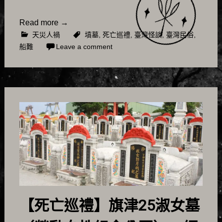
Read more
→
天災人禍
墳墓
,
死亡巡禮
,
臺灣怪談
,
臺灣民俗
,
船難
Leave a comment
【死亡巡禮】旗津25淑女墓