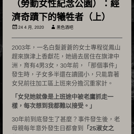
（勞動女性紀念公園）：經
濟奇蹟下的犧牲者（上）
24 4 月, 2020
黑色酒吧
2003年，一名白髮蒼蒼的女士專程從鳳山
趕來旗津上香獻花，她過去居住在旗津中
洲，育有4男3女，30年前，「那個事件」
發生時，子女多半還在讀國小，只能靠著
女兒前往加工區上班來分擔沉重家計。
「女兒她就像是上班途中被老鷹抓走一
樣，每次想到我都難以接受。」
30年前到底發生了甚麼？事件發生後，老
母親每年意外發生日都會到
「25淑女之