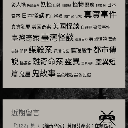
怪物
妖怪
災人禍
惡魔
日本
山難
抓交替
失蹤事件
幽靈船
真實事件
日本怪談
奇案
死亡巡禮
火災
滅門案
美國怪談
美國奇案
真實犯罪
臺灣事件
自殺案
臺灣怪談
臺灣奇案
英國怪談
華倫
臺灣民俗
謀殺案
都市傳
連環殺手
連環命案
夫婦
詛咒
靈異
說
離奇命案
靈異短
陰謀論
靈異照片
鬼故事
篇
鬼屋
黑色民俗
黑色地點
近期留言
「
1122
」於〈
【離奇命案】黃佩芬命案：在鬧區花