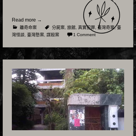
Read more
→
離奇命案
分屍案
,
旅館
,
真實犯罪
,
臺灣奇案
,
臺
灣怪談
,
臺灣懸案
,
謀殺案
1 Comment