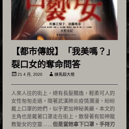
【都市傳說】「我美嗎？」
裂口女的奪命問答
21 4 月, 2020
練馬超大根
人來人往的街上，總有長髮飄逸，輕柔可人的
女性匆匆走過。隨著武漢肺炎疫情瀰漫，紛紛
戴上口罩的她們，似乎更加神秘美麗。本文的
主角也是戴著口罩走在街上，散發著有如神龍
教聖女的空靈……
但是當她拿下口罩，手持刃