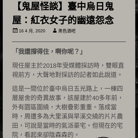
【鬼屋怪談】臺中烏日鬼
屋：紅衣女子的幽遠怨念
16 4 月, 2020
黑色酒吧
「我還撐得住，啊你呢？」
現任屋主於2018年受媒體採訪時，雙眼直
視前方，大聲地對採訪的記者如此說道。
這是一間位於臺中烏日五光路上，一棟四
層屋舍的奇異故事，該屋建於40多年前，
外有園區圍繞，大樹疊影重重。落成當
時，周遭多為大里溪與旱溪交繞的片片農
田，可說是當時的氣派豪宅。但現在的宅
院，看起來卻陰森森的。