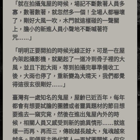
「就在拍攝鬼屋的時候，場記不斷數著人員多
寡，數著數著，就忽然多一個！全場人都嚇壞
了，剛好大風一吹，木門就這樣碰的一聲關
上，膽小的新進人員小聲地不斷喊著符
咒……」
「明明正要開拍的時候光線正好，可是一在屋
內架起攝影機，就颳起了一道冷到骨子裡的大
風，並且下起大雨，等到拍攝完畢準備收工
後，大雨也停了，重新變為大晴天，我們都覺
得這很玄很剛好……」
臺灣有一處知名的鬼屋，屋齡已近百年，每年
都會有想要試膽的團體或者靈異題材的節目想
要進去一窺究竟，然後在進出鬼屋內外的時
候，相關人員又感受到新的詭異情形……就這
樣一而再、再而三，傳說越長越大，鬼魂越來