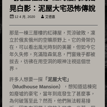
晃白影：泥屋大宅恐怖傳說
12 4 月, 2020
艾德嘉
那是一棟三層樓的紅磚屋，荒涼破敗，凜
立於俄亥俄州的空曠原野上。它的骨架仍
在，可以看出風光時刻的美麗，但如今它
年久失修，充滿陰森氣息，門窗幾乎都被
拔去，彷彿在用空洞的眼神注視這個世
界。
許多人想要一探
「泥屋大宅」
（Mudhouse Mansion）
，想知道這棟宛
如廢墟的豪宅，當年到底發生了甚麼事，
為何破落至此？然而，他們無法輕易接