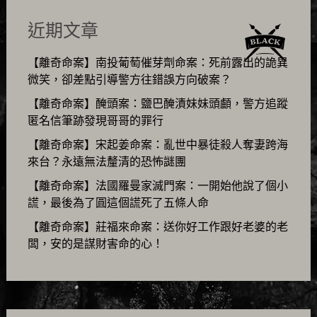
近期文章
【離奇命案】南投葡萄催芽劑命案：死前露出的詭異
微笑，卻差點引導警方往錯誤方向破案？
【離奇命案】醃頭案：鹽巴醃漬妹妹頭顱，警方追蹤
匿名信筆跡發現哥哥的罪行
【離奇命案】宋起姜命案：亂世中暴徒殺人奪妻跨海
來台？永遠無法釐清的恐怖謎團
【離奇命案】法國羅曼家滅門案：一開始他說了個小
謊，最後為了圓這個謊死了五條人命
【離奇命案】莊福來命案：送你好工作跟好老婆的老
闆，安的是謀財害命的心！