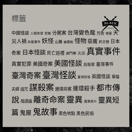
標籤
台灣變色龍
天
分屍案
中國怪談
咒術
人間蒸發
冥婚
墳墓
怪物
妖怪
災人禍
惡魔
日本
山難
抓交替
失蹤事件
幽靈船
真實事件
日本怪談
奇案
死亡巡禮
火災
滅門案
美國怪談
美國奇案
真實犯罪
臺灣事件
自殺案
臺灣怪談
臺灣奇案
英國怪談
華倫
臺灣民俗
謀殺案
都市傳
連環殺手
連環命案
夫婦
詛咒
靈異
說
離奇命案
靈異短
陰謀論
靈異照片
鬼故事
篇
鬼屋
黑色民俗
黑色地點