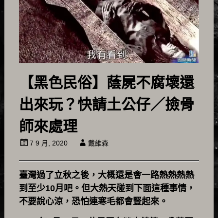
【黑色民俗】蔭屍不腐壞還
出來玩？快請土公仔／撿骨
師來處理
7 9 月, 2020
戴維森
臺灣過了立秋之後，大概還是會一路熱熱熱熱
到至少10月吧。但大熱天碰到下面這種事情，
不要說心涼，恐怕連寒毛都會豎起來。