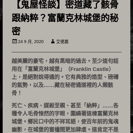
【鬼屋怪談】密道藏了骸骨
跟納粹？富蘭克林城堡的秘
密
24 9 月, 2020
艾德嘉
越美麗的豪宅，越有黑暗的過去。至少這句話
用在「富蘭克林城堡」（Franklin Castle）
上，是絕對說得通的。它有典雅的造型、磅礡
的氣勢，以及……藏在秘密通道裡的人類骸
骨！
死亡、疾病、謀殺至親、甚至「納粹」……各
種令人毛骨悚然的字眼，圍繞著這棟富蘭克林
城堡。鄉民口中的不祥耳語，使百年前的鬼魂
幽影，在城堡的窗櫺間更加肆虐。這肯定不是