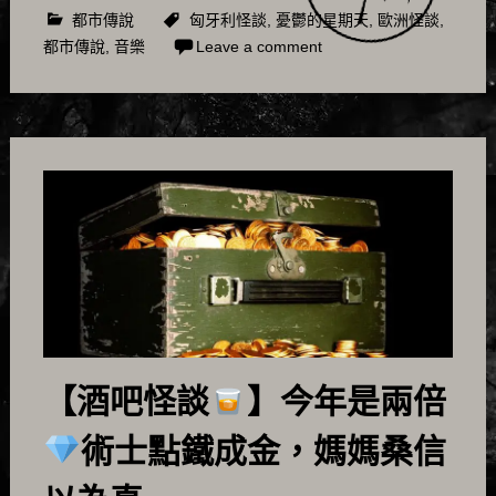
都市傳說
匈牙利怪談
,
憂鬱的星期天
,
歐洲怪談
,
都市傳說
,
音樂
Leave a comment
【酒吧怪談
】今年是兩倍
術士點鐵成金，媽媽桑信