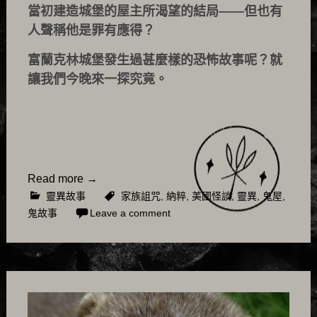
當初建造城堡的屋主所渴望的結局——但也有
人聲稱他是罪有應得？
富蘭克林城堡發生過甚麼樣的恐怖故事呢？就
讓我們今晚來一探究竟。
Read more
→
靈異故事
家族詛咒
,
納粹
,
美國怪談
,
靈異
,
鬼屋
,
鬼故事
Leave a comment