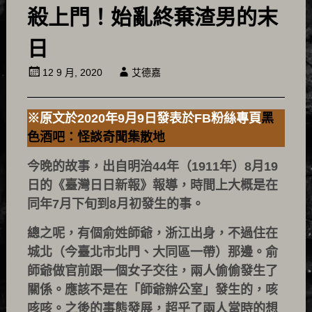
殺上門！始亂終棄渣男的末
日
12 9 月, 2020
艾德嘉
※原文於2020年9月9日發表於FB粉絲專頁
黑
色酒吧：怪談奇聞集散地
今晚的故事，出自明治44年（1911年）8月19
日的《臺灣日日新報》報導，時間上大概是在
同年7月下旬到8月初發生的事。
總之呢，有個俞姓師爺，浙江出身，不過住在
城北（今臺北市北門、大同區一帶）那邊。俞
師爺做官前跟一個女子交往，兩人偷偷發生了
關係。應該不是在「師爺辦公室」發生的，咳
咳咳。之後的事態發展，超乎了兩人當時的想