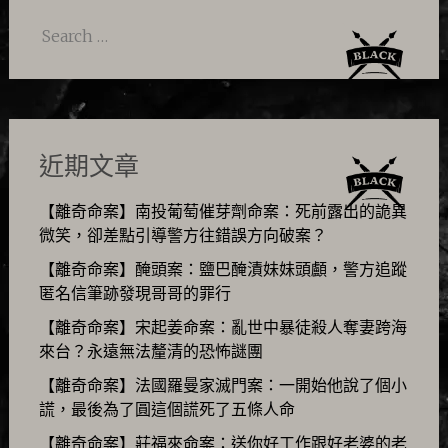
navigation
Search
for:
近期文章
【離奇命案】南投葡萄催芽劑命案：死前露出的詭異
微笑，卻差點引導警方往錯誤方向破案？
【離奇命案】醃頭案：鹽巴醃漬妹妹頭顱，警方追蹤
匿名信筆跡發現哥哥的罪行
【離奇命案】宋起姜命案：亂世中暴徒殺人奪妻跨海
來台？永遠無法釐清的恐怖謎團
【離奇命案】法國羅曼家滅門案：一開始他說了個小
謊，最後為了圓這個謊死了五條人命
【離奇命案】莊福來命案：送你好工作跟好老婆的老