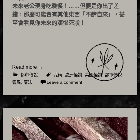
未來老公現身吃晚餐！……但要是你出了差
錯，那麼可能會有其他東西「不請自來」，甚
至會看見你未來的淒慘死狀！
Read more
→
都市傳說
咒術
,
歐洲怪談
,
美國怪談
,
都市傳說
,
靈異
,
魔法
Leave a comment