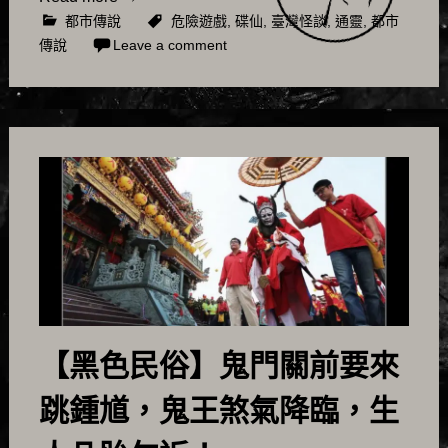
都市傳說
危險遊戲
,
碟仙
,
臺灣怪談
,
通靈
,
都市
傳說
Leave a comment
【黑色民俗】鬼門關前要來
跳鍾馗，鬼王煞氣降臨，生