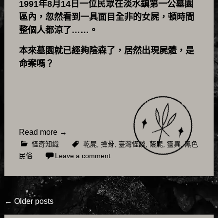
1991年8月14日一位民眾在淡水鎮第一公墓園
區內，忽然看到一具面目全非的女屍，頓時間
整個人都涼了……。
本來墓園就已經夠陰森了，居然出現屍體，是
命案嗎？
Read more
→
怪奇知識
乾屍
,
撿骨
,
臺灣怪談
,
蔭屍
,
靈異
,
黑色
民俗
Leave a comment
Posts
←
Older posts