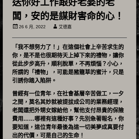
送你好工作跟好老婆的老
闆，安的是謀財害命的心！
26 6 月, 2022
艾德嘉
「我不想努力了！」在這個社會上辛苦求生的
你，是不是也很期待天上掉下來的禮物，讓你
從此步步高升，順利脫單，不再煩惱？小心，
所謂的「禮物」，可能是豬籠草的蜜汁，只是
引誘你踏入陷阱。
曾經有一位青年，在社會基層辛苦做工，一夕
之間，莫名其妙就被提拔成公司的業務經理，
老闆還把外甥女嫁給他，幫他支付昂貴的保險
費用……哪裡有這種好事？先別急著報名，你
要知道，這位青年最後為這一切美夢成真要付
出的代價，可是自己的生命！