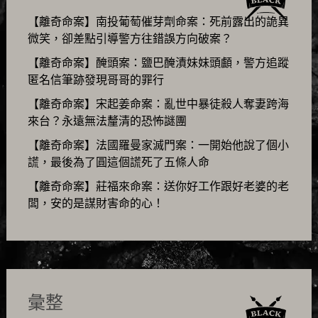
【離奇命案】南投葡萄催芽劑命案：死前露出的詭異
微笑，卻差點引導警方往錯誤方向破案？
【離奇命案】醃頭案：鹽巴醃漬妹妹頭顱，警方追蹤
匿名信筆跡發現哥哥的罪行
【離奇命案】宋起姜命案：亂世中暴徒殺人奪妻跨海
來台？永遠無法釐清的恐怖謎團
【離奇命案】法國羅曼家滅門案：一開始他說了個小
謊，最後為了圓這個謊死了五條人命
【離奇命案】莊福來命案：送你好工作跟好老婆的老
闆，安的是謀財害命的心！
彙整