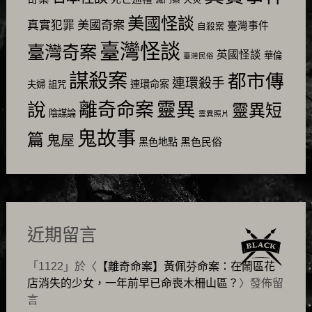
美國怪談
美國奇案
真實犯罪
臺灣事件
自殺案
臺灣怪談
臺灣奇案
英國怪談
華倫
臺灣民俗
謀殺案
都市傳
連環殺手
連環命案
夫婦
詛咒
靈異
說
離奇命案
靈異短
陰謀論
靈異照片
鬼故事
篇
鬼屋
黑色民俗
黑色地點
近期留言
「
1122
」於〈
【離奇命案】黃佩芬命案：在鬧區花
店消失的少女，一年前早已命喪木柵山區？
〉發佈留
言