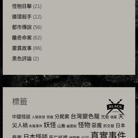
怪物目擊
(21)
連環殺手
(12)
都市傳說
(56)
離奇命案
(62)
靈異故事
(86)
黑色評論
(2)
標籤
台灣變色龍
天
分屍案
中國怪談
咒術
人間蒸發
冥婚
墳墓
怪物
妖怪
災人禍
惡魔
日本
山難
抓交替
失蹤事件
幽靈船
真實事件
日本怪談
奇案
死亡巡禮
火災
滅門案