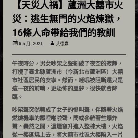
【天災人禍】蘆洲大囍市火
災：逃生無門的火焰煉獄，
16條人命帶給我們的教訓
6 5 月, 2021
艾德嘉
午夜時分，男女吵架之聲劃破了夜空的寂靜，
打攪了臺北縣蘆洲市（今新北市蘆洲區）大囍
市社區居民的安寧。然而，睡眠被阻斷還只是
這一夜的前哨，更恐怖的噩夢，很快就會降
臨。
吵架聲突然轉成了女子的慘叫聲，伴隨著火焰
燃燒機車的霹哩啪啦聲，間或參雜著些爆炸
聲。轟然之間，濃煙竄升進入整棟大樓，火焰
從一樓延燒上去，將大囍市社區大樓陷入一片