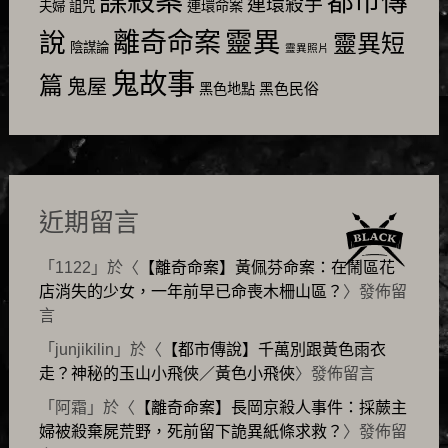
謀殺案
都市傳
連環殺手
連環命案
夫婦
詛咒
靈異
說
離奇命案
靈異短
陰謀論
靈異照片
鬼故事
篇
鬼屋
黑色民俗
黑色地點
近期留言
「
1122
」於〈
【離奇命案】黃佩芬命案：在鬧區花
店消失的少女，一年前早已命喪木柵山區？
〉發佈留
言
「
junjikilin
」於〈
【都市傳說】千萬別跟黃色雨衣
走？神秘的玉山小飛俠／黃色小飛俠
〉發佈留言
「
阿霜
」於〈
【離奇命案】長岡京殺人事件：採蕨主
婦被殺棄屍荒野，死前留下詭異紙條求救？
〉發佈留