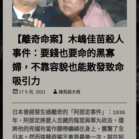
【離奇命案】木嶋佳苗殺人
事件：要錢也要命的黑寡
婦，不靠容貌也能散發致命
吸引力
17 5 月, 2021
練馬超大根
日本曾經發生過離奇的「阿部定事件」：1936
年，阿部定將愛人吉藏的陰莖與睪丸砍去，還
將他的兜檔布當作腰帶纏繞在身上，震驚了全
日本。然而這類奇案不會是最後一次，就在阿