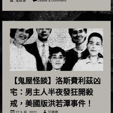
篇
,
鬼故事
Leave a comment
【鬼屋怪談】洛斯費利茲凶
宅：男主人半夜發狂開殺
戒，美國版洪若潭事件！
27 5 月, 2021
艾德嘉