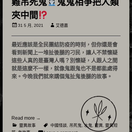
難吊死鬼
鬼鬼相爭把人類
夾中間
31 5 月, 2021
艾德嘉
最近應該是全民團結防疫的時刻，但你還是會
看到新聞上一堆扯後腿的刁民，讓人不禁懷疑
這些人真的是臺灣人嗎？別懷疑，人跟人之間
就是這麼不一樣，就像鬼跟鬼也不是都能處得
來。今晚我們就來講個鬼扯鬼後腿的故事。
Read more
→
靈異故事
中國怪談
,
吊死鬼
,
水鬼
,
靈異
,
靈異短