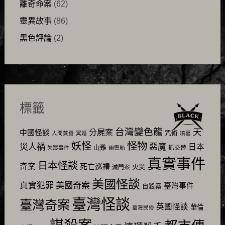
離奇命案
(62)
靈異故事
(86)
黑色評論
(2)
標籤
台灣變色龍
天
分屍案
中國怪談
咒術
人間蒸發
冥婚
墳墓
怪物
妖怪
災人禍
惡魔
日本
山難
抓交替
失蹤事件
幽靈船
真實事件
日本怪談
奇案
死亡巡禮
火災
滅門案
美國怪談
美國奇案
真實犯罪
臺灣事件
自殺案
臺灣怪談
臺灣奇案
英國怪談
華倫
臺灣民俗