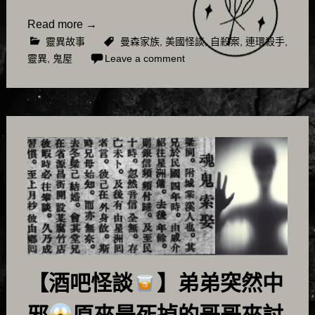
Read more
→
靈異故事
曼森家族
,
美國怪談
,
自殺案
,
連環殺手
,
靈異
,
鬼屋
Leave a comment
【酒吧怪談
】弟弟突然中
邪
原來是死掉的哥哥來討