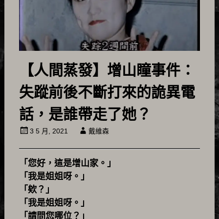
【人間蒸發】增山瞳事件：
失蹤前後不斷打來的詭異電
話，是誰帶走了她？
3 5 月, 2021
戴維森
「您好，這是增山家。」
「我是姐姐呀。」
「欸？」
「我是姐姐呀。」
「請問您哪位？」