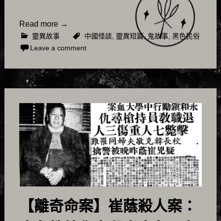
Read more
→
靈異故事
中國怪談
,
靈異短篇
,
鬼故事
,
黑色民俗
Leave a comment
【離奇命案】崔蔭殺人案：