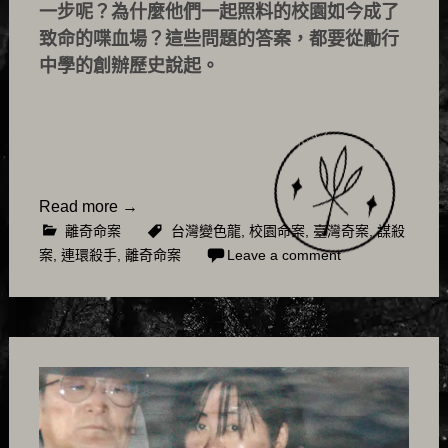
一步呢？為什麼他們一起照料的校園如今成了
致命的喋血場？這些問題的答案，都要從勵行
中學的創辦歷史說起。
Read more
→
離奇命案
台灣變色龍
,
校園命案
,
臺灣奇案
,
謀殺
案
,
連環殺手
,
離奇命案
Leave a comment