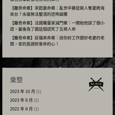
【離奇命案】宋起姜命案：亂世中暴徒殺人奪妻跨海
來台？永遠無法釐清的恐怖謎團
【離奇命案】法國羅曼家滅門案：一開始他說了個小
謊，最後為了圓這個謊死了五條人命
【離奇命案】莊福來命案：送你好工作跟好老婆的老
闆，安的是謀財害命的心！
彙整
2023 年 10 月
(1)
2023 年 8 月
(1)
2022 年 8 月
(1)