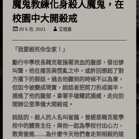
魔鬼教練化身殺人魔鬼，在
校園中大開殺戒
20 5 月, 2021
艾德嘉
「我要殺死你全家！」
勵行中學校長韓克敬摀著流血的腹部，發出慘
叫聲，他在痛苦與慌亂之中，或許回想起了對
方撂下的狠話。過去他聽到的時候不以為意，
但如今被變成現實，說話者把剪刀拆成兩半，
捅進了他的腹部，拿著手槍耀武揚威，走向別
間辦公室準備大開殺戒。
說話的、殺人的人名叫崔蔭，曾經是韓克敬學
校中的體育主任，與他一起為學校付出心力、
教育後進……為什麼今天他們會走到相殺的這