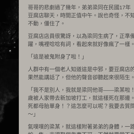
哥哥的悲劇過了幾年，弟弟梁同在民國17年
豆腐店聊天，時間正值中午。說也奇怪，不
不動，僵住了。
豆腐店店員很驚訝，以為梁同生病了，正準
躍，嘴裡唸唸有詞，看起來就好像瘋了一樣
「這是被鬼附身了啦！」
人群中有一個老人知道這是中邪，要豆腐店
果然能講話了，但他的聲音卻聽起來很陌生
「我不是別人，我就是梁同他哥——梁某啦！
歲被人家帶去新加坡打工，就這樣死在那邊
死都母胎單身！？這怎麼可以呢？我要去質
～」
氣噗噗的梁某，就這樣附著弟弟的身體，一