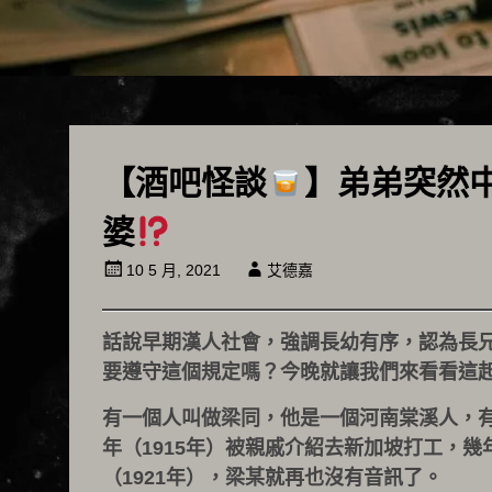
【酒吧怪談
】弟弟突然
婆
10 5 月, 2021
艾德嘉
話說早期漢人社會，強調長幼有序，認為長
要遵守這個規定嗎？今晚就讓我們來看看這
有一個人叫做梁同，他是一個河南棠溪人，
年（1915年）被親戚介紹去新加坡打工，幾
（1921年），梁某就再也沒有音訊了。