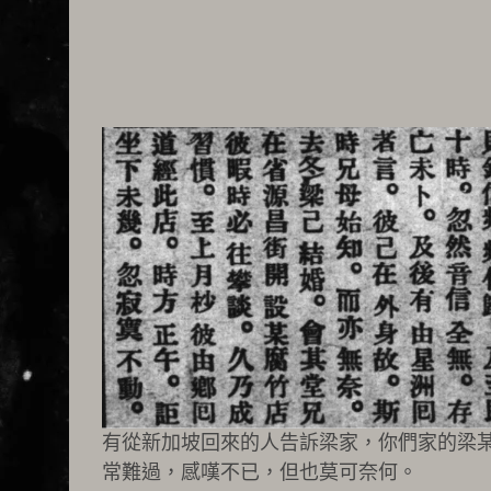
有從新加坡回來的人告訴梁家，你們家的梁
常難過，感嘆不已，但也莫可奈何。