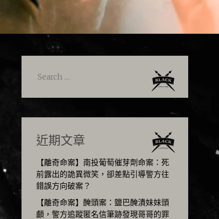
Search
for:
近期文章
【離奇命案】南投葡萄催芽劑命案：死
前露出的詭異微笑，卻差點引導警方往
錯誤方向破案？
【離奇命案】醃頭案：鹽巴醃漬妹妹頭
顱，警方追蹤匿名信筆跡發現哥哥的罪