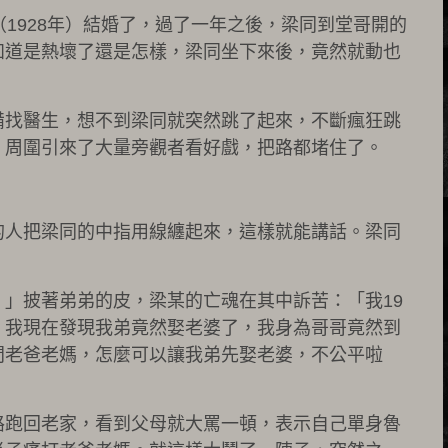
（1928年）結婚了，過了一年之後，梁同到堂哥開的
知道是熱壞了還是怎樣，梁同坐下來後，竟然就動也
備找醫生，想不到梁同就突然跳了起來，不斷瘋狂跳
。周圍引來了大量旁觀者看好戲，把路都堵住了。
的人把梁同的中指用線纏起來，這樣就能講話。梁同
。
」披著弟弟的皮，梁某的亡魂在其中訴苦：「我19
。我現在發現我弟竟然娶老婆了，我身為哥哥竟然到
問老爸老媽，怎麼可以讓我弟先娶老婆，不公平啦
路跑回老家，看到父母就大罵一頓，表示自己單身魯