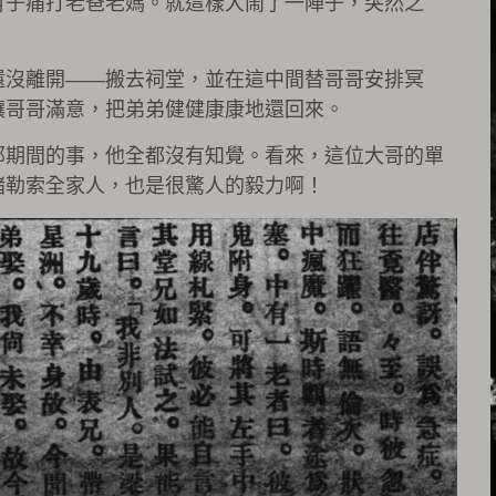
肖子痛打老爸老媽。就這樣大鬧了一陣子，突然之
還沒離開——搬去祠堂，並在這中間替哥哥安排冥
讓哥哥滿意，把弟弟健健康康地還回來。
那期間的事，他全都沒有知覺。看來，這位大哥的單
緒勒索全家人，也是很驚人的毅力啊！