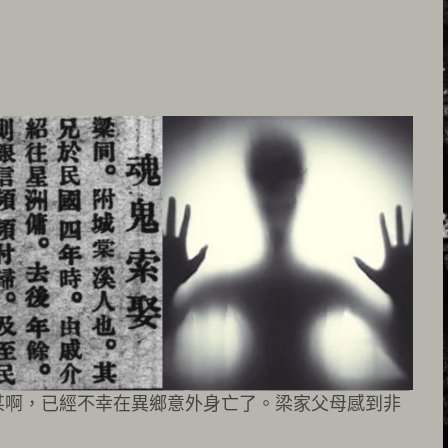
某啊，已經不幸在異鄉意外身亡了。梁家父母感到非