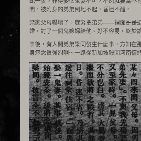
蛇一隻，非得娶個鬼妻不可，不然就要當不
間，被附身的弟弟倒地不起，昏迷不醒。
梁家父母嚇壞了，趕緊把弟弟——裡面哥哥
婚，討了一個鬼媳婦給他。好不容易，終於
事後，有人問弟弟梁同發生什麼事，方知在
身怨念很強烈啊～一路從新加坡殺回河南情