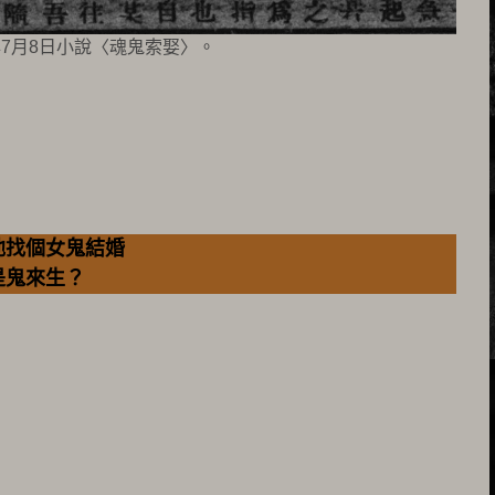
年7月8日小說〈魂鬼索娶〉。
他找個女鬼結婚
是鬼來生？