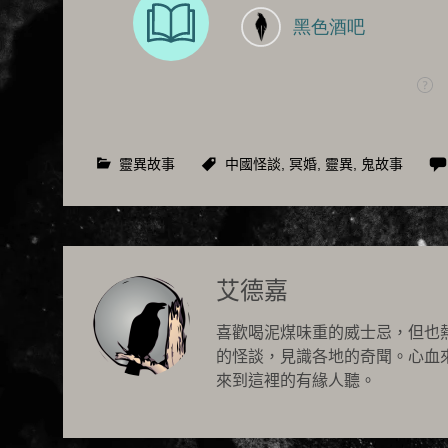
靈異故事
中國怪談
,
冥婚
,
靈異
,
鬼故事
艾德嘉
喜歡喝泥煤味重的威士忌，但也
的怪談，見識各地的奇聞。心血
來到這裡的有緣人聽。