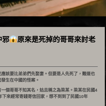
中邪
原來是死掉的哥哥來討老
兄應該要比弟弟們先娶妻。但要是人先死了，難道也
起發生在中國的怪案。
有一個哥哥不知其名，姑且稱之為梁某。梁某在民國4
年下來經常寄錢寄信回家，想不到到了民國10年