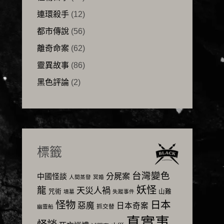
連環殺手
(12)
都市傳說
(56)
離奇命案
(62)
靈異故事
(86)
黑色評論
(2)
標籤
台灣變色
分屍案
中國怪談
人間蒸發
冥婚
妖怪
龍
天災人禍
咒術
山難
墳墓
失蹤事件
怪物
日本
惡魔
日本奇案
抓交替
幽靈船
真實事