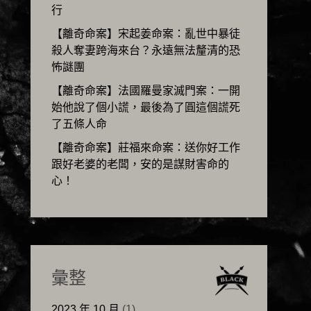
行
【離奇命案】宋起姜命案：亂世中暴徒
殺人奪妻跨海來台？永遠無法釐清的恐
怖謎團
【離奇命案】法國羅曼家滅門案：一開
始他說了個小謊，最後為了圓這個謊死
了五條人命
【離奇命案】莊福來命案：送你好工作
跟好老婆的老闆，安的是謀財害命的
心！
彙整
2023 年 10 月
(1)