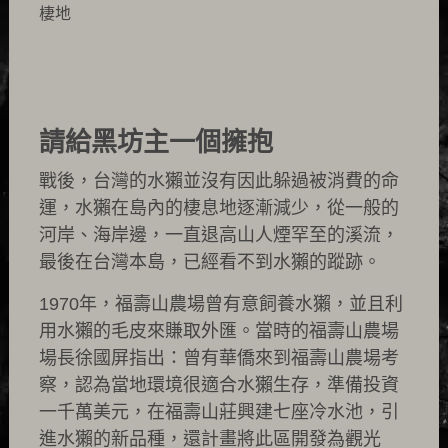
棲地
請給黑坊主一個擁抱
戰後，台灣的水獺並沒有因此躲過被消費的命
運，水獺在島內的棲息地逐漸減少，從一般的
河岸、海岸邊，一直退高山人煙罕至的溪流，
最後在台灣本島，已經看不到水獺的蹤跡。
1970年，福壽山農場曾有意飼養水獺，並且利
用水獺的毛皮來賺取外匯。當時的福壽山農場
場長徐國屏指出：曾有華僑來到福壽山農場考
察，認為當地環境很適合水獺生存，準備投資
一千萬美元，在福壽山莊興建七座冷水池，引
進水獺的新品種，還計畫將此區開發為觀光