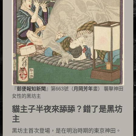
『
郵便報知新聞
』第663號（
月岡芳年
畫） 襲擊神田
女性的黑坊主
貓主子半夜來舔舔？錯了是黑坊
主
黑坊主首次登場，是在明治時期的東京神田。