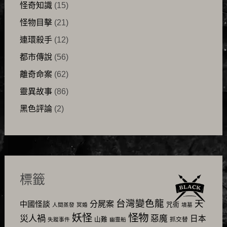
怪奇知識
(15)
怪物目擊
(21)
連環殺手
(12)
都市傳說
(56)
離奇命案
(62)
靈異故事
(86)
黑色評論
(2)
標籤
台灣變色龍
天
分屍案
中國怪談
咒術
人間蒸發
冥婚
墳墓
怪物
妖怪
災人禍
惡魔
日本
山難
抓交替
失蹤事件
幽靈船