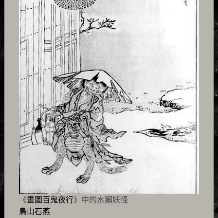
《
畫圖百鬼夜行
》中的水獺妖怪
鳥山石燕