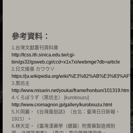
參考資料：
1.台灣文獻叢刊資料庫
http://tcss.ith.sinica.edu.tw/cgi-
bin/gs32/gsweb.cgi/ccd=x1x7xi/webmge?db=article
2.日文維基 カワウソ
https://ja.wikipedia.org/wiki/%E3%82%AB%E3%8
3.黒坊主
http://www.misarin.net/youkai/frame/honbun/101319.htm
4.くろぼうず（黒坊主） [kurobouzu]
http://www.cromagnon.jp/gallery/kurobouzu.html
5.片岡巖，《台灣風俗誌》（台北：臺灣日日新報，
1921）。
6.林天定，《臺灣漢藥學（續篇）附賣藥製造規則