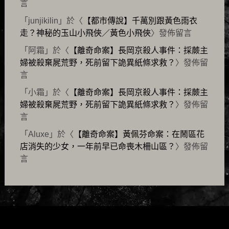
言
「
junjikilin
」於〈
【都市傳說】千萬別跟黃色雨衣
走？神秘的玉山小飛俠／黃色小飛俠
〉發佈留言
「
阿霜
」於〈
【離奇命案】長岡京殺人事件：採蕨主
婦被殺棄屍荒野，死前留下詭異紙條求救？
〉發佈留
言
「
小霜
」於〈
【離奇命案】長岡京殺人事件：採蕨主
婦被殺棄屍荒野，死前留下詭異紙條求救？
〉發佈留
言
「
Aluxe
」於〈
【離奇命案】黃佩芬命案：在鬧區花
店消失的少女，一年前早已命喪木柵山區？
〉發佈留
言