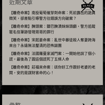
近期文章
【離奇命案】南投葡萄催芽劑命案：死前露出的詭異
微笑，卻差點引導警方往錯誤方向破案？
【離奇命案】醃頭案：鹽巴醃漬妹妹頭顱，警方追蹤
匿名信筆跡發現哥哥的罪行
【離奇命案】宋起姜命案：亂世中暴徒殺人奪妻跨海
來台？永遠無法釐清的恐怖謎團
【離奇命案】法國羅曼家滅門案：一開始他說了個小
謊，最後為了圓這個謊死了五條人命
【離奇命案】莊福來命案：送你好工作跟好老婆的老
闆，安的是謀財害命的心！