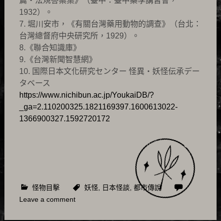
篇・法規答案集》（臺中：臺中藥學講習會，
1932）。
7. 堀川安市，《有關台灣藥用動物的調查》（台北：
台灣總督府中央研究所，1929）。
8.《聯合知識庫》
9.《台灣新聞智慧網》
10. 国際日本文化研究センター 怪異・妖怪伝承デー
タベース
https://www.nichibun.ac.jp/YoukaiDB/?
_ga=2.110200325.1821169397.1600613022-
1366900327.1592720172
怪物目擊
妖怪
,
日本怪談
,
都市傳說
Leave a comment