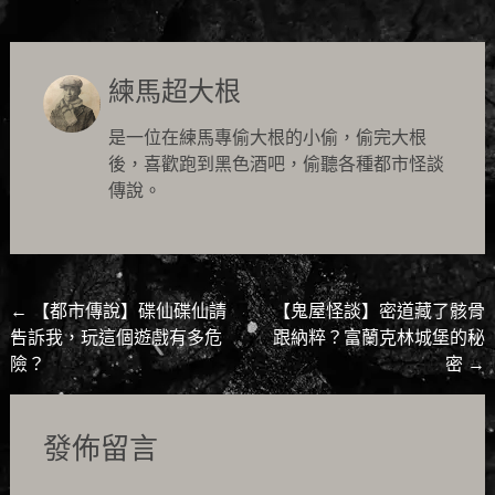
練馬超大根
是一位在練馬專偷大根的小偷，偷完大根
後，喜歡跑到黑色酒吧，偷聽各種都市怪談
傳說。
Post
←
【都市傳說】碟仙碟仙請
【鬼屋怪談】密道藏了骸骨
告訴我，玩這個遊戲有多危
跟納粹？富蘭克林城堡的秘
navigation
險？
密
→
發佈留言