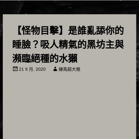
【怪物目擊】是誰亂舔你的
睡臉？吸人精氣的黑坊主與
瀕臨絕種的水獺
21 9 月, 2020
練馬超大根