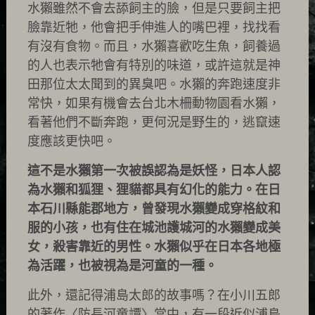
水獺雖然不會去舔飼主的臉，但是只要飼主把
臉靠近牠，他會把手伸進人的嘴巴裡，找找看
有沒有食物。而且，水獺喜歡吃生魚，飼養過
的人也表示牠會有特別的味道，或許這就是神
田那位太太聞到的異臭吧。水獺的奔跑速度非
常快，如果有機會去台北木柵動物園看水獺，
看著他們不斷奔跑，更何況是野生的，逃竄速
度應該更快吧。
這不是水獺第一次被誤認為是妖怪，日本人認
為水獺和狐狸、狸貓都具有幻化的能力。在日
本石川縣能郡地方，曾發現水獺變成穿格紋和
服的小孩，也有住在城池護城河的水獺變成美
女，殺害靠近的男性。水獺似乎在日本各地極
為活躍，也被視為是河童的一種。
此外，還記得浦島太郎的故事嗎？在小川五郎
的著作〈防長河童譚〉當中，有一段近似浦島