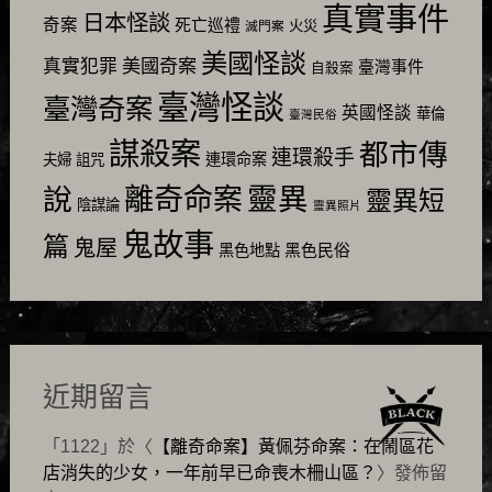
真實事件
日本怪談
奇案
死亡巡禮
火災
滅門案
美國怪談
美國奇案
真實犯罪
臺灣事件
自殺案
臺灣怪談
臺灣奇案
英國怪談
華倫
臺灣民俗
謀殺案
都市傳
連環殺手
連環命案
夫婦
詛咒
靈異
說
離奇命案
靈異短
陰謀論
靈異照片
鬼故事
篇
鬼屋
黑色民俗
黑色地點
近期留言
「
1122
」於〈
【離奇命案】黃佩芬命案：在鬧區花
店消失的少女，一年前早已命喪木柵山區？
〉發佈留