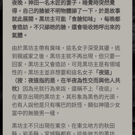
夜晚，神田一名木匠的妻子，睡覺時突然覺
得，自己的臉被不明物體舔了一下，於是故事
就此展開。黑坊主可能「食臉知味」，每晚都
會造訪，不只舔她的臉，還會吸收她呼出來的
氣體。
由於黑坊主帶有臭味，這名女子深受其擾，逃
到親戚家之後，黑坊主就不再出現，但只要一
回家，黑坊主又會造訪，可見黑坊主是有領域
性的。黑坊主並非想要和這名女子
「夜這」
（按：夜這指的是，在半夜為性交而與他人共
枕）
因為光就行為來說，還稱不上「夜這」。
在東京出現的黑坊主，其形象為黑色的光頭，
也有人說他是只有嘴巴的妖怪，類似神隱少女
當中的無臉男一樣。
黑坊主不只出現在東京，在東北地方的秋田
縣、岩手縣、宮城縣都有。這些地方的黑坊