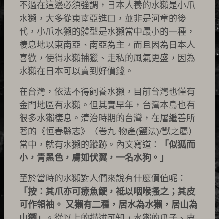
不過在這邊必須強調，日本人養的水獺是小爪
水獺，大多從東南亞進口，並非是河童的後
代，小爪水獺的體型是水獺當中最小的一種，
棲息地以東南亞、南亞為主，而且因為日本人
喜歡，使得水獺捕獵、走私的風氣更盛，因為
水獺在日本可以賣到好價錢。
在台灣，依法不得飼養水獺，目前台灣也僅有
金門地區有水獺。但其實早年，台灣本島也有
很多水獺棲息。清治時期的台灣，在屠繼善所
著的《恒春縣志》（卷九 物產(鹽法)/獸之屬）
當中，就有水獺的蹤跡。內文寫道：
「似狐而
小，青黑色，膚如伏翼，一名水狗。」
至於當時的水獺對人們來說有什麼價值呢：
「按：其爪亦可療魚鯁，袛以咽喉搔之；其皮
可作領袖。 又獺有二種，居水為水獺，居山為
山獺」
。從以上的描述可知，水獺的爪子、皮