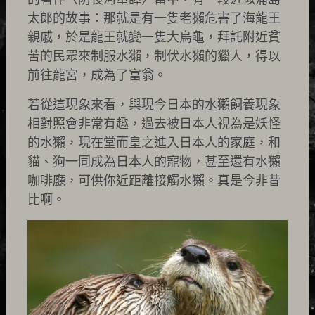
太郎的故事：那就是有一隻老獺危害了海龍王
親戚，於是龍王就變一隻大烏龜，拜託附近貧
苦的民眾來制服水獺，制伏水獺的獵人，得以
前往龍宮，成為了富翁。
若從這現象來看，與現今日本的水獺飼養現象
相對照會非常有趣，過去被日本人視為是妖怪
的水獺，現在堂而皇之進入日本人的家庭，和
貓、狗一同成為日本人的寵物，甚至還有水獺
咖啡廳，可供你近距離接觸水獺。真是今非昔
比啊。