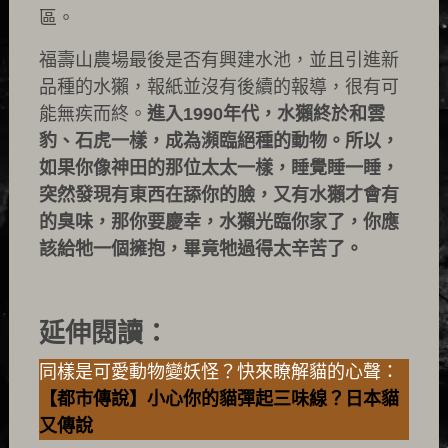
區。
福壽山農場最後是否有興建水池，並且引進新
品種的水獺，報紙並沒有後續的報導，很有可
能無疾而終。
進入1990年代，水獺終於和雲
豹、石虎一樣，成為瀕臨絕種的動物。所以，
如果你像神田的那位太太一樣，睡覺睡一睡，
突然發現有東西在舔你的臉，又有水獺才會有
的臭味，那你要慶幸，水獺光臨你家了，你應
該給牠一個擁抱，畢竟牠過得太辛苦了。
延伸閱讀：
同樣是可愛動物變妖怪？快來瞭解貓的心聲：
【都市傳說】小心你的貓彈起三味線？日本貓
又傳說