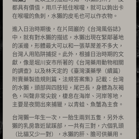
都具有價值，用爪子抵住喉嚨，就可以鉤出卡
在喉嚨的魚刺，水獺的皮毛也可以作衣物。
進入日治時期後，在片岡巖的《台灣風俗誌》
中，就有對水獺的描述，水獺出現在緊鄰蕃地
的溪邊，形體最大可以和一張草蓆差不多大，
台灣人用陷阱捕捉。此外，根據日治時期的文
獻，像是堀川安市所著的《台灣藥用動物相關
的調查》以及林天定的《臺灣漢藥學（續篇）
附賣藥製造規則篇・法規答案集》記載：台灣
的水獺，頭部與四肢短，尾巴長，身體為灰褐
色，叫聲非常尖銳，棲息在海岸、河岸等地，
主要是夜間出來捕獵，以青蛙、魚蟹為主食。
台灣獺一年生一次，一胎生兩到五隻，另外水
獺的乳房靠近鼠蹊部，一共有三對，六個乳頭
（比貓又少一對），水獺的肝、膽可供藥用。