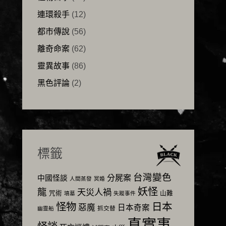
連環殺手
(12)
都市傳說
(56)
離奇命案
(62)
靈異故事
(86)
黑色評論
(2)
標籤
台灣變色
分屍案
中國怪談
人間蒸發
冥婚
妖怪
龍
天災人禍
咒術
山難
墳墓
失蹤事件
怪物
日本
惡魔
日本奇案
抓交替
幽靈船
真實事