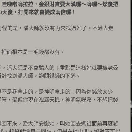
，哇啦啦嗚拉拉，金銀財寶要大漢囉～嗚喔～然後把
0天後，打開來就會變成兩倍囉！
奇怪的是，潘大師就沒有再來找過她了。不過人走
，裡面根本是一毛錢都沒有。
不，潘大師是不會騙人的！重點是這樣她就要被老公
百計找到潘大師，詢問錢錢的下落。
錢不是我拿走的，是神明拿走的！因為你錢放太少
保管，偏偏你現在洩漏天機，神明氣噗噗，不想把錢
錢回不來，潘大師安慰她，叫她回去媽祖面前再度發
天之後，錢錢就會再長回來，但是在這中間，絕對不可以