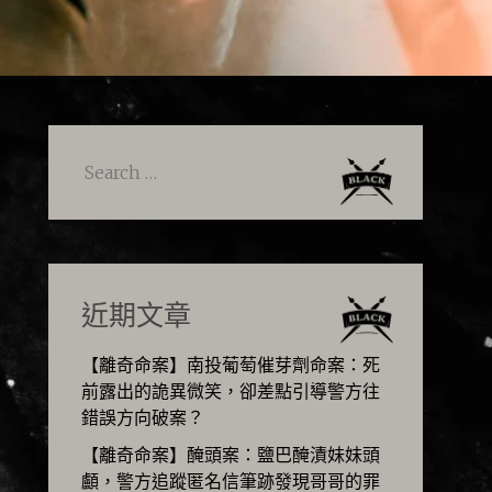
Search
for:
近期文章
【離奇命案】南投葡萄催芽劑命案：死
前露出的詭異微笑，卻差點引導警方往
錯誤方向破案？
【離奇命案】醃頭案：鹽巴醃漬妹妹頭
顱，警方追蹤匿名信筆跡發現哥哥的罪