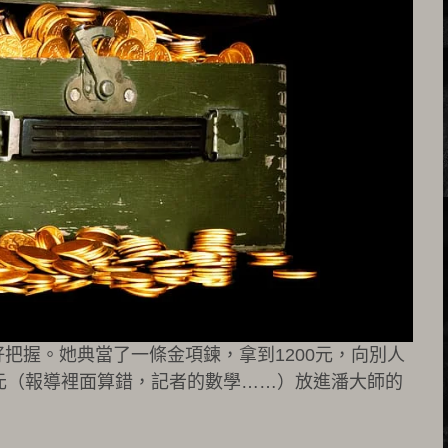
把握。她典當了一條金項鍊，拿到1200元，向別人
60元（報導裡面算錯，記者的數學……）放進潘大師的