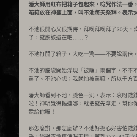
潘大師用紅布把箱子包起來，唸咒作法一番
箱箱放在神龕上面，叫不池每天祭拜。表示3
不池很開心又很期待，拜啊拜啊拜了30天，
了，錢應該還在吧……？
不池打開了箱子，大吃一驚——不要說兩倍
不池的腦袋開始浮現「被騙」兩個字，不不
罵了。不池心想：我就怕被罵嘛，所以千方
潘大師看到不池，臉色一沉，表示：哀呀錢
啦！神明覺得摳連哪，就把錢先拿走，幫你
還給你囉！
那怎麼辦，那怎麼辦？不池好擔心好害怕錢
誓，絕對不會再洩漏天機，等到7×7=49