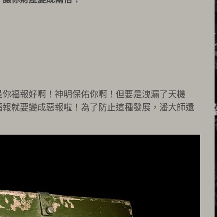
是你福報好啊！神明保佑你啊！但要是洩漏了天機
福報就要變成惡報啦！為了防止這種發展，潘大師還