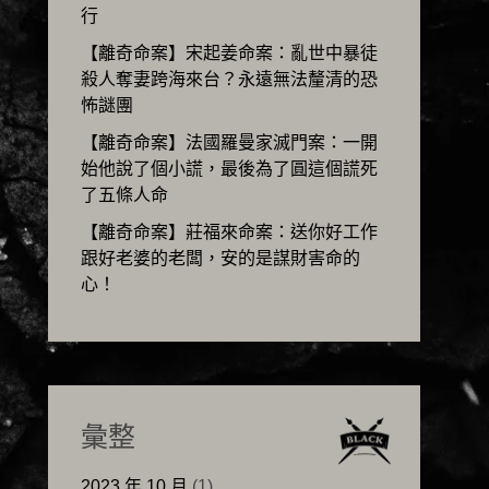
行
【離奇命案】宋起姜命案：亂世中暴徒
殺人奪妻跨海來台？永遠無法釐清的恐
怖謎團
【離奇命案】法國羅曼家滅門案：一開
始他說了個小謊，最後為了圓這個謊死
了五條人命
【離奇命案】莊福來命案：送你好工作
跟好老婆的老闆，安的是謀財害命的
心！
彙整
2023 年 10 月
(1)