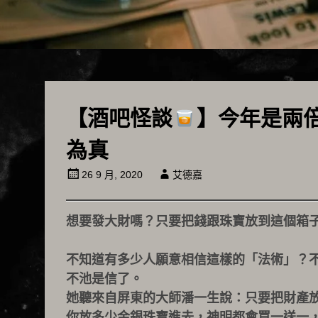
【酒吧怪談
】今年是兩
為真
26 9 月, 2020
艾德嘉
想要發大財嗎？只要把錢跟珠寶放到這個箱
不知道有多少人願意相信這樣的「法術」？
不池是信了。
她聽來自屏東的大師潘一生說：只要把財產
你放多少金銀珠寶進去，神明都會買一送一