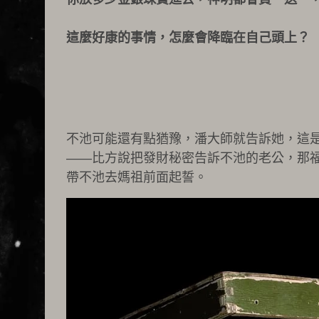
這麼好康的事情，怎麼會降臨在自己頭上？
不池可能還有點猶豫，潘大師就告訴她，這
——比方說把發財秘密告訴不池的老公，那
帶不池去媽祖前面起誓。