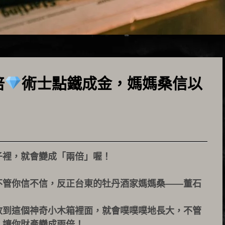
倍
術士點鐵成金，媽媽桑信以
子裡，就會變成「兩倍」喔！
不管你信不信，反正台東的牡丹酒家媽媽桑——董石
放到這個神奇小木箱裡面，就會噗噗噗地長大，不管
，讓你財產變成兩倍！