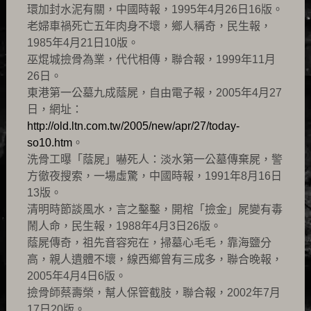
環加封水泥有關，中國時報，1995年4月26日16版。
老婦車禍死亡五年肉身不壞，鄉人稱奇，民生報，
1985年4月21日10版。
巫焜城撿骨為業，代代相傳，聯合報，1999年11月
26日。
東港第一公墓九成蔭屍，自由電子報，2005年4月27
日，網址：
http://old.ltn.com.tw/2005/new/apr/27/today-
so10.htm
。
洗骨工曝「蔭屍」嚇死人：淡水第一公墓傳棄屍，警
方徹夜搜索，一場虛驚，中國時報，1991年8月16日
13版。
清明時節談風水，言之鑿鑿，開棺「撿金」屍變有毒
鬧人命，民生報，1988年4月3日26版。
蔭屍傳奇，祖先音容宛在，掃墓心毛毛，靠海鹽分
高，親人遺體不壞，線西鄉曾有三成多，聯合晚報，
2005年4月4日6版。
撿骨師蔡壽榮，幫人保管截肢，聯合報，2002年7月
17日20版。