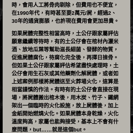
時，會用人工將骨肉剔除，但費用也不便宜，
在1990年代，有時甚至要2萬元/屍，經過2、
30年的通貨膨脹，也許現在費用會更加昂貴。
如果屍體完整性相當高時，土公仔跟家屬評估
願意繼續等待時，有的土公仔會在棺材內灑米
酒、放地瓜葉等幫助滋長細菌、發酵的物質，
促進屍體腐化，待腐化完全後，再擇日撿骨。
但如果土公仔跟家屬評估希望盡快處理時，土
公仔會用生石灰或其他藥劑化解屍體，或者如
上述案例那樣將屍體送至火葬場火化，這算是
相當謹慎的作法。有時有的土公仔會直接在現
場，將屍體搬出棺木後，用木炭、竹子、鐵網
架出一個臨時的火化設施，放上屍體後，加上
金紙開始燃燒火化。如果屍體本身乾燥，火化
溫度夠高，家屬也能夠接受，基本上不會有什
麼問題，but……就是這個but。