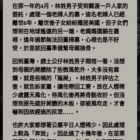
在那一年的4月，林姓男子受到關渡一戶人家的
委託，處理一個老婦人的墓。這名老婦人已經
離世6年，離世後子女紛紛遷居美國，但子女們
想到在地球遙遠的另一端，老媽媽還躺在墓
裡，逢年過節無法回臺掃墓，心裡也是不好
受，於是就回臺準備幫母親撿骨。
回到臺灣，請土公仔林姓男子開棺一看，沒想
到母親的屍體除了些微風乾外，大多沒有腐
爛，就是俗稱的「蔭屍」。林姓男子評估之
後，就告訴家屬，讓他帶回工寮，放在人煙稀
少處露天風化，待風化後再將骨骸收好。但沒
想到原先遮好屍體的木板，卻被風吹走，才會
嚇到因故經過的民眾……。
也許大家都想著公墓平日人煙稀少，因此處理
上較為「奔放」，因此過了十幾年後，在苗栗