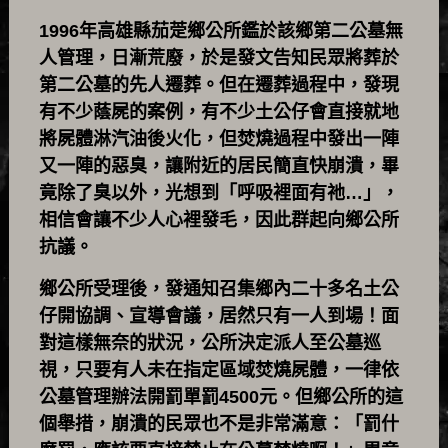
1996年高雄縣茄萣鄉公所鑑於該鄉第二公墓無
人管理，日漸荒廢，於是發文告知民眾將葬於
第二公墓的先人遷葬。但在遷葬過程中，發現
有不少蔭屍的案例，有不少土公仔會直接就地
將屍體淋汽油後火化，但焚燒過程中發出一陣
又一陣的惡臭，讓附近的居民簡直快崩潰，畢
竟除了臭以外，光想到「呼吸裡面有祂…」，
相信會讓不少人心裡發毛，因此群起向鄉公所
抗議。
鄉公所受理後，發通知召集鄉內二十多名土公
仔開協調、宣導會議，居然只有一人到場！面
對這樣無奈的狀況，公所決定派人至公墓巡
視，只要有人未在指定區域焚燒屍體，一律依
公墓管理辦法開罰單罰4500元。但鄉公所的這
個舉措，崩潰的民眾也不是非常滿意：「罰什