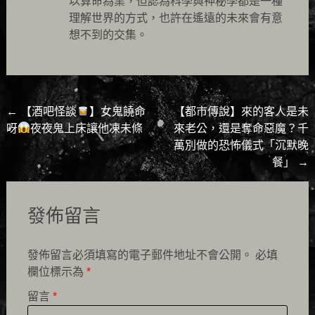
以算命為業，但認為科學與神秘學都是一種
理解世界的方式，也許在遙遠的未來會有意
想不到的交集。
Post
←
【酒吧怪談
】女鬼饒命
【都市傳說】來的客人是未
呀
夜夜鬼上床讓他凍未條
來老公，還是奪命惡魔？千
navigation
萬別做的恐怖儀式「沉默晚
餐」
→
發佈留言
發佈留言必須填寫的電子郵件地址不會公開。
必填
欄位標示為
*
留言
*