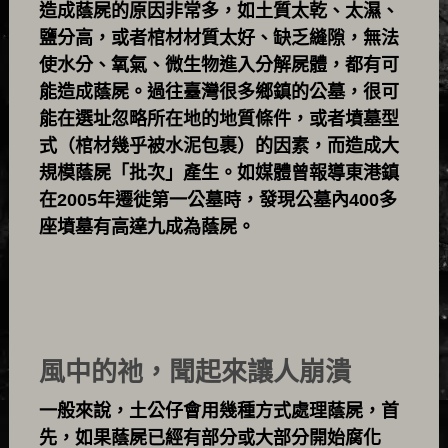
造成蔭屍的原因非常多，如土質太乾、太濕、
鹽分高，或者棺材材質太好、缺乏縫隙，無法
使水分、氧氣、微生物進入分解屍體，都有可
能造成蔭屍。過往臺灣很多鄉鎮的公墓，很可
能在選址忽略所在地的地質條件，或者墳墓型
式（棺材幾乎被水泥包裹）的因素，而造成大
規模蔭屍「批次」產生。如媒體曾報導東港鎮
在2005年遷徙第一公墓時，發現公墓內400多
座墳墓有高達九成為蔭屍。
風中的祂，聞起來讓人崩潰
一般來說，土公仔會用幾種方式處理蔭屍，首
先，如果蔭屍已經有部分或大部分開始腐化