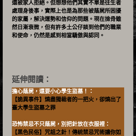
還被家人拒絕。但想想他們其實不單是往生者
處理身後事，實際上也是為那些被蔭屍所困擾
的家屬，解決運勢和信仰的問題。現在撿骨雖
然日漸衰微，但有許多土公仔談到他們的職業
和使命，仍然是感到相當驕傲與認同。
延伸閱讀：
擔心蔭屍，還要小心學生盜墓！：
【詭異事件】燒盡獨裁者的一把火，卻燒出了
臺大學生盜墓之罪
恐怖禁忌不只蔭屍，別把針放在衣服裡：
【黑色民俗】咒詛之針！傳統禁忌咒術讓你如