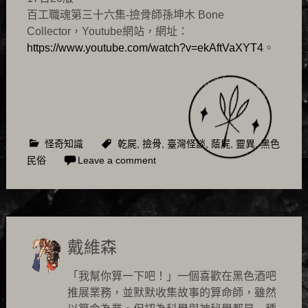
百工職魂第三十六集-撿骨師孫坤木 Bone
Collector，Youtube網站，網址：
https://www.youtube.com/watch?v=ekAftVaXYT4
。
怪奇知識
乾屍
,
撿骨
,
臺灣怪談
,
蔭屍
,
靈異
,
黑色
民俗
Leave a comment
戴維森
「我幫你算一下吧！」一個喜歡在黑色酒吧
推展業務，並默默收集故事的算命師，雖然