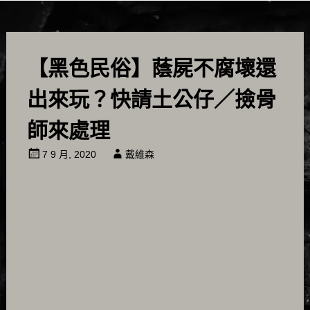
【黑色民俗】蔭屍不腐壞還
出來玩？快請土公仔／撿骨
師來處理
7 9 月, 2020
戴維森