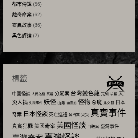
都市傳說
(56)
離奇命案
(62)
靈異故事
(86)
黑色評論
(2)
標籤
台灣變色龍
天
分屍案
中國怪談
咒術
人間蒸發
冥婚
墳墓
怪物
妖怪
災人禍
惡魔
日本
山難
抓交替
失蹤事件
幽靈船
真實事件
日本怪談
奇案
死亡巡禮
火災
滅門案
美國怪談
美國奇案
真實犯罪
臺灣事件
自殺案
臺灣怪談
臺灣奇案