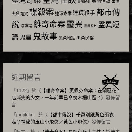
英國怪談
華倫
臺灣民俗
謀殺案
都市傳
連環殺手
連環命案
夫婦
詛咒
靈異
說
離奇命案
靈異短
陰謀論
靈異照片
鬼故事
篇
鬼屋
黑色民俗
黑色地點
近期留言
「
1122
」於〈
【離奇命案】黃佩芬命案：在鬧區花
店消失的少女，一年前早已命喪木柵山區？
〉發佈留
言
「
junjikilin
」於〈
【都市傳說】千萬別跟黃色雨衣
走？神秘的玉山小飛俠／黃色小飛俠
〉發佈留言
「
阿霜
」於〈
【離奇命案】長岡京殺人事件：採蕨主