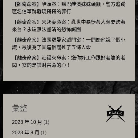
【離奇命案】醃頭案：鹽巴醃漬妹妹頭顱，警方追蹤
匿名信筆跡發現哥哥的罪行
【離奇命案】宋起姜命案：亂世中暴徒殺人奪妻跨海
來台？永遠無法釐清的恐怖謎團
【離奇命案】法國羅曼家滅門案：一開始他說了個小
謊，最後為了圓這個謊死了五條人命
【離奇命案】莊福來命案：送你好工作跟好老婆的老
闆，安的是謀財害命的心！
彙整
2023 年 10 月
(1)
2023 年 8 月
(1)