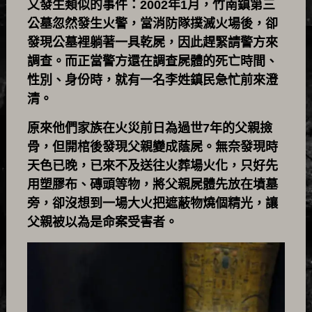
又發生類似的事件：2002年1月，竹南鎮第三
公墓忽然發生火警，當消防隊撲滅火場後，卻
發現公墓裡躺著一具乾屍，因此趕緊請警方來
調查。而正當警方還在調查屍體的死亡時間、
性別、身份時，就有一名李姓鎮民急忙前來澄
清。
原來他們家族在火災前日為過世7年的父親撿
骨，但開棺後發現父親變成蔭屍。無奈發現時
天色已晚，已來不及送往火葬場火化，只好先
用塑膠布、磚頭等物，將父親屍體先放在墳墓
旁，卻沒想到一場大火把遮蔽物燒個精光，讓
父親被以為是命案受害者。