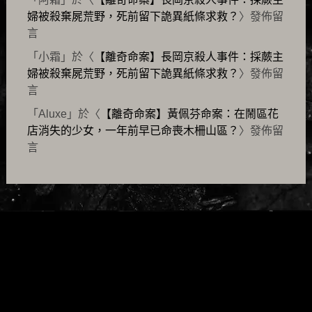
婦被殺棄屍荒野，死前留下詭異紙條求救？
〉發佈留
言
「
小霜
」於〈
【離奇命案】長岡京殺人事件：採蕨主
婦被殺棄屍荒野，死前留下詭異紙條求救？
〉發佈留
言
「
Aluxe
」於〈
【離奇命案】黃佩芬命案：在鬧區花
店消失的少女，一年前早已命喪木柵山區？
〉發佈留
言