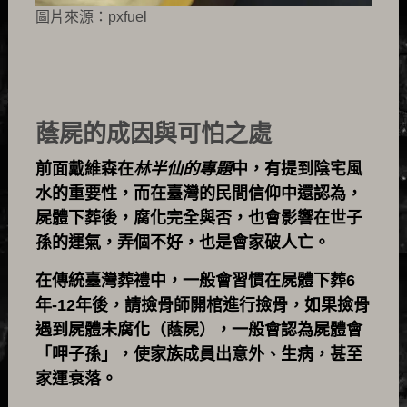
圖片來源：pxfuel
蔭屍的成因與可怕之處
前面戴維森在
林半仙的專題
中，有提到陰宅風
水的重要性，而在臺灣的民間信仰中還認為，
屍體下葬後，腐化完全與否，也會影響在世子
孫的運氣，弄個不好，也是會家破人亡。
在傳統臺灣葬禮中，一般會習慣在屍體下葬6
年-12年後，請撿骨師開棺進行撿骨，如果撿骨
遇到屍體未腐化（蔭屍），一般會認為屍體會
「呷子孫」，使家族成員出意外、生病，甚至
家運衰落。