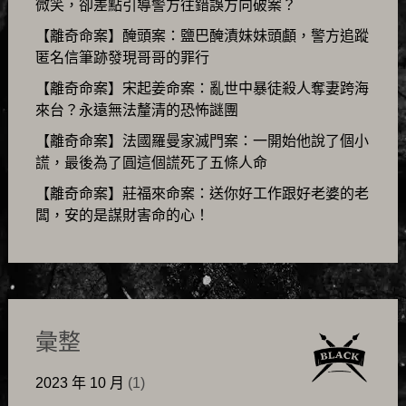
微笑，卻差點引導警方往錯誤方向破案？
【離奇命案】醃頭案：鹽巴醃漬妹妹頭顱，警方追蹤
匿名信筆跡發現哥哥的罪行
【離奇命案】宋起姜命案：亂世中暴徒殺人奪妻跨海
來台？永遠無法釐清的恐怖謎團
【離奇命案】法國羅曼家滅門案：一開始他說了個小
謊，最後為了圓這個謊死了五條人命
【離奇命案】莊福來命案：送你好工作跟好老婆的老
闆，安的是謀財害命的心！
彙整
2023 年 10 月
(1)