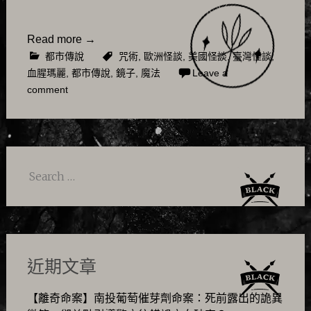
Read more
→
都市傳說
咒術
,
歐洲怪談
,
美國怪談
,
臺灣怪談
,
血腥瑪麗
,
都市傳說
,
鏡子
,
魔法
Leave a
comment
Search
for:
近期文章
【離奇命案】南投葡萄催芽劑命案：死前露出的詭異