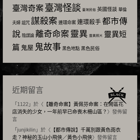
臺灣怪談
臺灣奇案
英國怪談
華倫
臺灣民俗
謀殺案
都市傳
連環殺手
連環命案
夫婦
詛咒
靈異
說
離奇命案
靈異短
陰謀論
靈異照片
鬼故事
篇
鬼屋
黑色民俗
黑色地點
近期留言
「
1122
」於〈
【離奇命案】黃佩芬命案：在鬧區花
店消失的少女，一年前早已命喪木柵山區？
〉發佈留
言
「
junjikilin
」於〈
【都市傳說】千萬別跟黃色雨衣
走？神秘的玉山小飛俠／黃色小飛俠
〉發佈留言