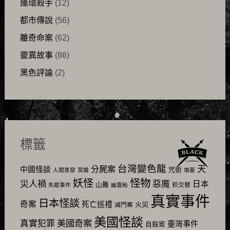
連環殺手
(12)
都市傳說
(56)
離奇命案
(62)
靈異故事
(86)
黑色評論
(2)
標籤
台灣變色龍
天
分屍案
中國怪談
咒術
人間蒸發
冥婚
墳墓
怪物
妖怪
災人禍
惡魔
日本
山難
抓交替
失蹤事件
幽靈船
真實事件
日本怪談
奇案
死亡巡禮
火災
滅門案
美國怪談
美國奇案
真實犯罪
臺灣事件
自殺案