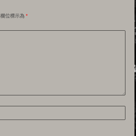
填欄位標示為
*