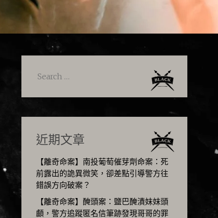
Search
for:
近期文章
【離奇命案】南投葡萄催芽劑命案：死
前露出的詭異微笑，卻差點引導警方往
錯誤方向破案？
【離奇命案】醃頭案：鹽巴醃漬妹妹頭
顱，警方追蹤匿名信筆跡發現哥哥的罪