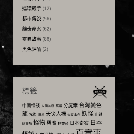
連環殺手
(12)
都市傳說
(56)
離奇命案
(62)
靈異故事
(86)
黑色評論
(2)
標籤
台灣變色
分屍案
中國怪談
人間蒸發
冥婚
妖怪
龍
天災人禍
咒術
山難
墳墓
失蹤事件
怪物
日本
惡魔
日本奇案
抓交替
幽靈船
真實事