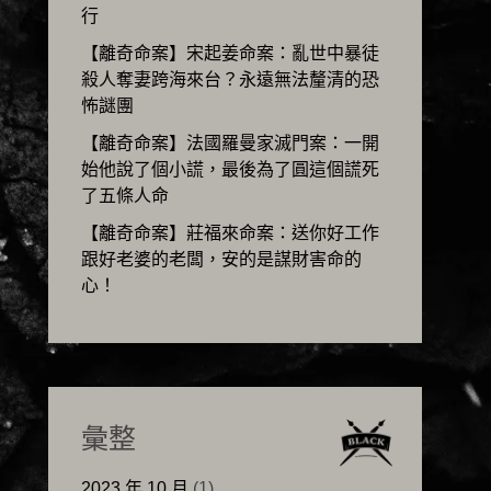
行
【離奇命案】宋起姜命案：亂世中暴徒
殺人奪妻跨海來台？永遠無法釐清的恐
怖謎團
【離奇命案】法國羅曼家滅門案：一開
始他說了個小謊，最後為了圓這個謊死
了五條人命
【離奇命案】莊福來命案：送你好工作
跟好老婆的老闆，安的是謀財害命的
心！
彙整
2023 年 10 月
(1)