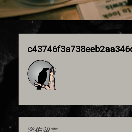
c43746f3a738eeb2aa346
發佈留言