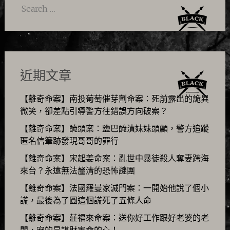
Search
for:
近期文章
【離奇命案】南投葡萄催芽劑命案：死前露出的詭異
微笑，卻差點引導警方往錯誤方向破案？
【離奇命案】醃頭案：鹽巴醃漬妹妹頭顱，警方追蹤
匿名信筆跡發現哥哥的罪行
【離奇命案】宋起姜命案：亂世中暴徒殺人奪妻跨海
來台？永遠無法釐清的恐怖謎團
【離奇命案】法國羅曼家滅門案：一開始他說了個小
謊，最後為了圓這個謊死了五條人命
【離奇命案】莊福來命案：送你好工作跟好老婆的老