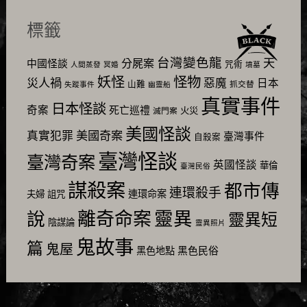
標籤
台灣變色龍
天
分屍案
中國怪談
咒術
人間蒸發
冥婚
墳墓
怪物
妖怪
災人禍
惡魔
日本
山難
抓交替
失蹤事件
幽靈船
真實事件
日本怪談
奇案
死亡巡禮
火災
滅門案
美國怪談
美國奇案
真實犯罪
臺灣事件
自殺案
臺灣怪談
臺灣奇案
英國怪談
華倫
臺灣民俗
謀殺案
都市傳
連環殺手
連環命案
夫婦
詛咒
靈異
說
離奇命案
靈異短
陰謀論
靈異照片
鬼故事
篇
鬼屋
黑色民俗
黑色地點