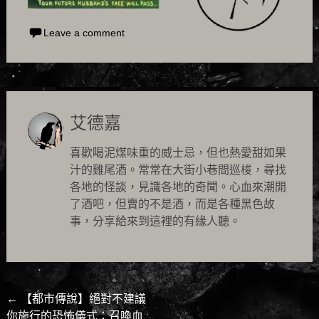
Leave a comment
艾德嘉
喜歡喝泥煤味重的威士忌，但也熱愛甜如果
汁的雞尾酒。常常在大街小巷間巡梭，尋找
各地的怪談，見識各地的奇聞。心血來潮開
了酒吧，但賣的不是酒，而是各種黑色故
事，分享給來到這裡的有緣人聽。
Post
←
【都市傳說】絕對不建議
你施行的恐怖儀式：召喚血