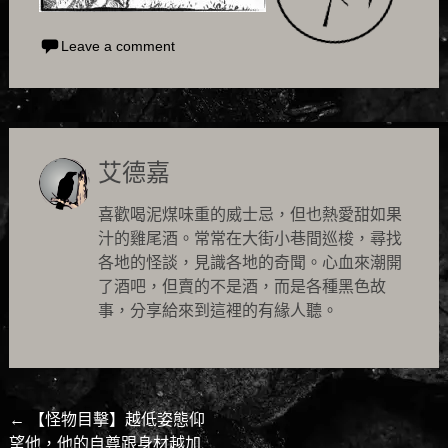
Leave a comment
艾德嘉
喜歡喝泥煤味重的威士忌，但也熱愛甜如果
汁的雞尾酒。常常在大街小巷間巡梭，尋找
各地的怪談，見識各地的奇聞。心血來潮開
了酒吧，但賣的不是酒，而是各種黑色故
事，分享給來到這裡的有緣人聽。
Post
←
【怪物目擊】越低姿態仰
望他，他的自尊跟身材越加