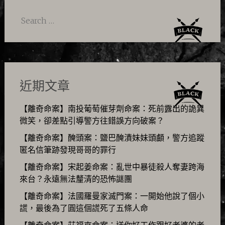
Search
for:
近期文章
【離奇命案】南投葡萄催芽劑命案：死前露出的詭異
微笑，卻差點引導警方往錯誤方向破案？
【離奇命案】醃頭案：鹽巴醃漬妹妹頭顱，警方追蹤
匿名信筆跡發現哥哥的罪行
【離奇命案】宋起姜命案：亂世中暴徒殺人奪妻跨海
來台？永遠無法釐清的恐怖謎團
【離奇命案】法國羅曼家滅門案：一開始他說了個小
謊，最後為了圓這個謊死了五條人命