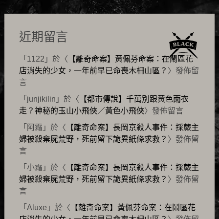
近期留言
「
1122
」於〈
【離奇命案】黃佩芬命案：在鬧區花
店消失的少女，一年前早已命喪木柵山區？
〉發佈留
言
「
junjikilin
」於〈
【都市傳說】千萬別跟黃色雨衣
走？神秘的玉山小飛俠／黃色小飛俠
〉發佈留言
「
阿霜
」於〈
【離奇命案】長岡京殺人事件：採蕨主
婦被殺棄屍荒野，死前留下詭異紙條求救？
〉發佈留
言
「
小霜
」於〈
【離奇命案】長岡京殺人事件：採蕨主
婦被殺棄屍荒野，死前留下詭異紙條求救？
〉發佈留
言
「
Aluxe
」於〈
【離奇命案】黃佩芬命案：在鬧區花