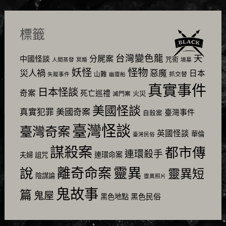
標籤
台灣變色龍
天
分屍案
中國怪談
咒術
人間蒸發
冥婚
墳墓
怪物
妖怪
災人禍
惡魔
日本
山難
抓交替
失蹤事件
幽靈船
真實事件
日本怪談
奇案
死亡巡禮
火災
滅門案
美國怪談
美國奇案
真實犯罪
臺灣事件
自殺案
臺灣怪談
臺灣奇案
英國怪談
華倫
臺灣民俗
謀殺案
都市傳
連環殺手
連環命案
夫婦
詛咒
靈異
說
離奇命案
靈異短
陰謀論
靈異照片
鬼故事
篇
鬼屋
黑色民俗
黑色地點