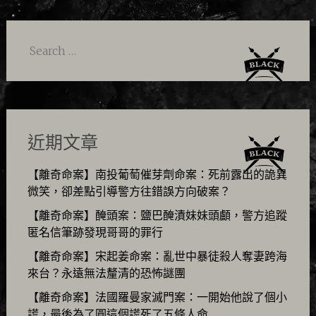
Search
for:
近期文章
【離奇命案】南投葡萄催芽劑命案：死前露出的詭異
微笑，卻差點引導警方往錯誤方向破案？
【離奇命案】醃頭案：鹽巴醃漬妹妹頭顱，警方追蹤
匿名信筆跡發現哥哥的罪行
【離奇命案】宋起姜命案：亂世中暴徒殺人奪妻跨海
來台？永遠無法釐清的恐怖謎團
【離奇命案】法國羅曼家滅門案：一開始他說了個小
謊，最後為了圓這個謊死了五條人命