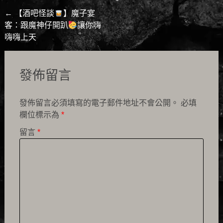
Post
←
【酒吧怪談
】魔子宴
客：跟魔神仔開趴
讓你嗨
navigation
嗨嗨上天
發佈留言
發佈留言必須填寫的電子郵件地址不會公開。
必填
欄位標示為
*
留言
*