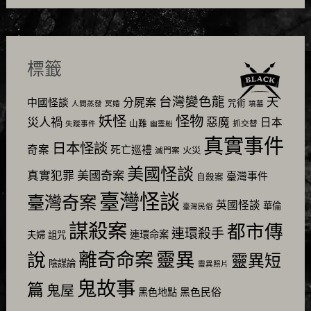
標籤
台灣變色龍
天
分屍案
中國怪談
咒術
人間蒸發
冥婚
墳墓
怪物
妖怪
災人禍
惡魔
日本
山難
抓交替
失蹤事件
幽靈船
真實事件
日本怪談
奇案
死亡巡禮
火災
滅門案
美國怪談
美國奇案
真實犯罪
臺灣事件
自殺案
臺灣怪談
臺灣奇案
英國怪談
華倫
臺灣民俗
謀殺案
都市傳
連環殺手
連環命案
夫婦
詛咒
靈異
說
離奇命案
靈異短
陰謀論
靈異照片
鬼故事
篇
鬼屋
黑色民俗
黑色地點