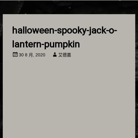
halloween-spooky-jack-o-
lantern-pumpkin
30 8 月, 2020
艾德嘉