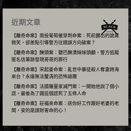
近期文章
【離奇命案】南投葡萄催芽劑命案：死前露出的詭異
微笑，卻差點引導警方往錯誤方向破案？
【離奇命案】醃頭案：鹽巴醃漬妹妹頭顱，警方追蹤
匿名信筆跡發現哥哥的罪行
【離奇命案】宋起姜命案：亂世中暴徒殺人奪妻跨海
來台？永遠無法釐清的恐怖謎團
【離奇命案】法國羅曼家滅門案：一開始他說了個小
謊，最後為了圓這個謊死了五條人命
【離奇命案】莊福來命案：送你好工作跟好老婆的老
闆，安的是謀財害命的心！