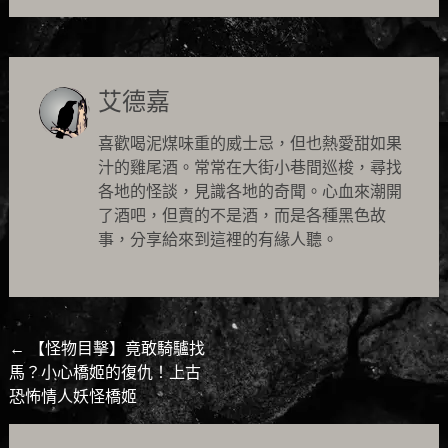
艾德嘉
喜歡喝泥煤味重的威士忌，但也熱愛甜如果
汁的雞尾酒。常常在大街小巷間巡梭，尋找
各地的怪談，見識各地的奇聞。心血來潮開
了酒吧，但賣的不是酒，而是各種黑色故
事，分享給來到這裡的有緣人聽。
Post
←
【怪物目擊】竟敢騎驢找
馬？小心橋姬的復仇！上古
navigation
恐怖情人妖怪橋姬