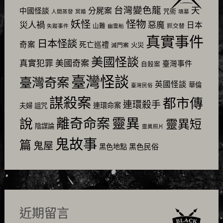
台灣變色龍
天
分屍案
中國怪談
咒術
人間蒸發
冥婚
墳墓
怪物
妖怪
災人禍
惡魔
日本
山難
抓交替
失蹤事件
幽靈船
真實事件
日本怪談
奇案
死亡巡禮
火災
滅門案
美國怪談
美國奇案
真實犯罪
臺灣事件
自殺案
臺灣怪談
臺灣奇案
英國怪談
華倫
臺灣民俗
謀殺案
都市傳
連環殺手
連環命案
夫婦
詛咒
靈異
說
離奇命案
靈異短
陰謀論
靈異照片
鬼故事
篇
鬼屋
黑色民俗
黑色地點
近期留言