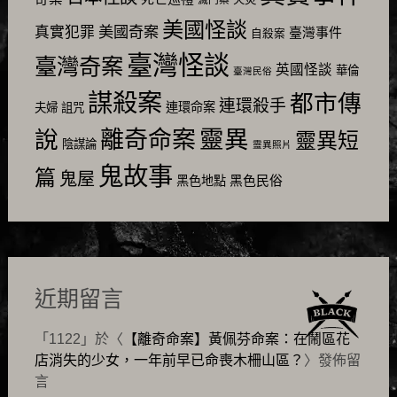
滅門案
美國怪談
美國奇案
真實犯罪
臺灣事件
自殺案
臺灣怪談
臺灣奇案
英國怪談
華倫
臺灣民俗
謀殺案
都市傳
連環殺手
連環命案
夫婦
詛咒
靈異
說
離奇命案
靈異短
陰謀論
靈異照片
鬼故事
篇
鬼屋
黑色民俗
黑色地點
近期留言
「
1122
」於〈
【離奇命案】黃佩芬命案：在鬧區花
店消失的少女，一年前早已命喪木柵山區？
〉發佈留
言