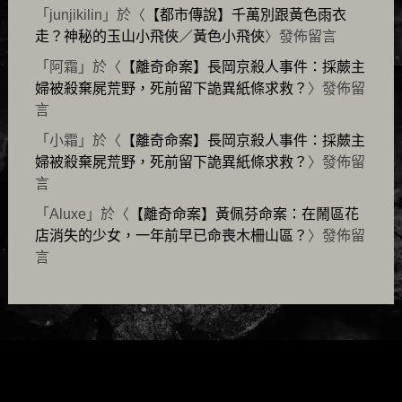
「
junjikilin
」於〈
【都市傳說】千萬別跟黃色雨衣
走？神秘的玉山小飛俠／黃色小飛俠
〉發佈留言
「
阿霜
」於〈
【離奇命案】長岡京殺人事件：採蕨主
婦被殺棄屍荒野，死前留下詭異紙條求救？
〉發佈留
言
「
小霜
」於〈
【離奇命案】長岡京殺人事件：採蕨主
婦被殺棄屍荒野，死前留下詭異紙條求救？
〉發佈留
言
「
Aluxe
」於〈
【離奇命案】黃佩芬命案：在鬧區花
店消失的少女，一年前早已命喪木柵山區？
〉發佈留
言