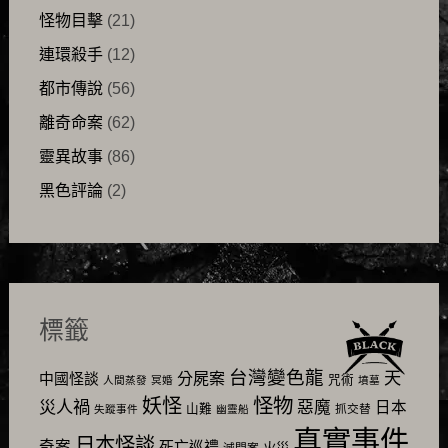
怪物目擊
(21)
連環殺手
(12)
都市傳說
(56)
離奇命案
(62)
靈異故事
(86)
黑色評論
(2)
標籤
台灣變色龍
天
分屍案
中國怪談
咒術
人間蒸發
冥婚
墳墓
怪物
妖怪
災人禍
惡魔
日本
山難
抓交替
失蹤事件
幽靈船
真實事件
日本怪談
奇案
死亡巡禮
火災