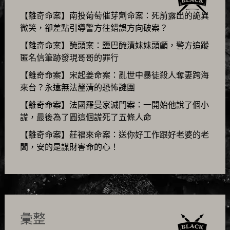
【離奇命案】南投葡萄催芽劑命案：死前露出的詭異
微笑，卻差點引導警方往錯誤方向破案？
【離奇命案】醃頭案：鹽巴醃漬妹妹頭顱，警方追蹤
匿名信筆跡發現哥哥的罪行
【離奇命案】宋起姜命案：亂世中暴徒殺人奪妻跨海
來台？永遠無法釐清的恐怖謎團
【離奇命案】法國羅曼家滅門案：一開始他說了個小
謊，最後為了圓這個謊死了五條人命
【離奇命案】莊福來命案：送你好工作跟好老婆的老
闆，安的是謀財害命的心！
彙整