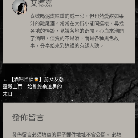
艾德嘉
喜歡喝泥煤味重的威士忌，但也熱愛甜如果
汁的雞尾酒。常常在大街小巷間巡梭，尋找
各地的怪談，見識各地的奇聞。心血來潮開
了酒吧，但賣的不是酒，而是各種黑色故
事，分享給來到這裡的有緣人聽。
Post
←
【酒吧怪談
】前女友怨
靈殺上門！始亂終棄渣男的
navigation
末日
發佈留言
發佈留言必須填寫的電子郵件地址不會公開。
必填