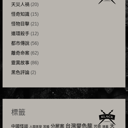
天災人禍
(20)
怪奇知識
(15)
怪物目擊
(21)
連環殺手
(12)
都市傳說
(56)
離奇命案
(62)
靈異故事
(86)
黑色評論
(2)
標籤
台灣變色龍
天
分屍案
中國怪談
咒術
人間蒸發
冥婚
墳墓