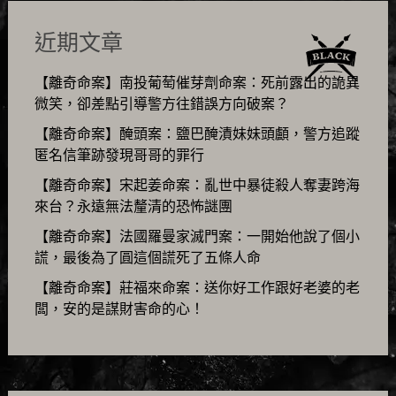
近期文章
【離奇命案】南投葡萄催芽劑命案：死前露出的詭異
微笑，卻差點引導警方往錯誤方向破案？
【離奇命案】醃頭案：鹽巴醃漬妹妹頭顱，警方追蹤
匿名信筆跡發現哥哥的罪行
【離奇命案】宋起姜命案：亂世中暴徒殺人奪妻跨海
來台？永遠無法釐清的恐怖謎團
【離奇命案】法國羅曼家滅門案：一開始他說了個小
謊，最後為了圓這個謊死了五條人命
【離奇命案】莊福來命案：送你好工作跟好老婆的老
闆，安的是謀財害命的心！