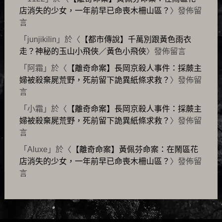
店消失的少女，一年前早已命喪木柵山區？
〉發佈留
言
「
junjikilin
」於〈
【都市傳說】千萬別跟黃色雨衣
走？神秘的玉山小飛俠／黃色小飛俠
〉發佈留言
「
阿霜
」於〈
【離奇命案】長岡京殺人事件：採蕨主
婦被殺棄屍荒野，死前留下詭異紙條求救？
〉發佈留
言
「
小霜
」於〈
【離奇命案】長岡京殺人事件：採蕨主
婦被殺棄屍荒野，死前留下詭異紙條求救？
〉發佈留
言
「
Aluxe
」於〈
【離奇命案】黃佩芬命案：在鬧區花
店消失的少女，一年前早已命喪木柵山區？
〉發佈留
言