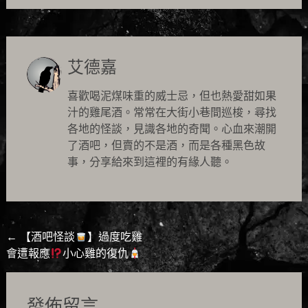
艾德嘉
喜歡喝泥煤味重的威士忌，但也熱愛甜如果
汁的雞尾酒。常常在大街小巷間巡梭，尋找
各地的怪談，見識各地的奇聞。心血來潮開
了酒吧，但賣的不是酒，而是各種黑色故
事，分享給來到這裡的有緣人聽。
Post
←
【酒吧怪談
】過度吃雞
會遭報應
小心雞的復仇
navigation
發佈留言