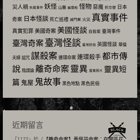
怪物
妖怪
災人禍
惡魔
日本
山難
抓交替
失蹤事件
幽靈船
真實事件
日本怪談
奇案
死亡巡禮
火災
滅門案
美國怪談
美國奇案
真實犯罪
臺灣事件
自殺案
臺灣怪談
臺灣奇案
英國怪談
華倫
臺灣民俗
謀殺案
都市傳
連環殺手
連環命案
夫婦
詛咒
靈異
說
離奇命案
靈異短
陰謀論
靈異照片
鬼故事
篇
鬼屋
黑色民俗
黑色地點
近期留言
「
1122
」於〈
【離奇命案】黃佩芬命案：在鬧區花