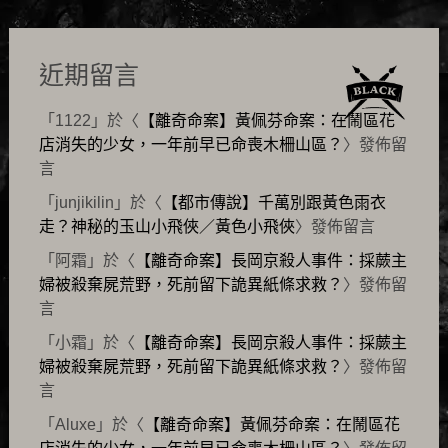
近期留言
「
1122
」於〈
【離奇命案】黃佩芬命案：在鬧區花
店消失的少女，一年前早已命喪木柵山區？
〉發佈留
言
「
junjikilin
」於〈
【都市傳說】千萬別跟黃色雨衣
走？神秘的玉山小飛俠／黃色小飛俠
〉發佈留言
「
阿霜
」於〈
【離奇命案】長岡京殺人事件：採蕨主
婦被殺棄屍荒野，死前留下詭異紙條求救？
〉發佈留
言
「
小霜
」於〈
【離奇命案】長岡京殺人事件：採蕨主
婦被殺棄屍荒野，死前留下詭異紙條求救？
〉發佈留
言
「
Aluxe
」於〈
【離奇命案】黃佩芬命案：在鬧區花