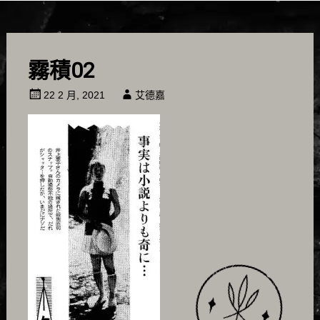
霧積02
22 2 月, 2021
艾德嘉