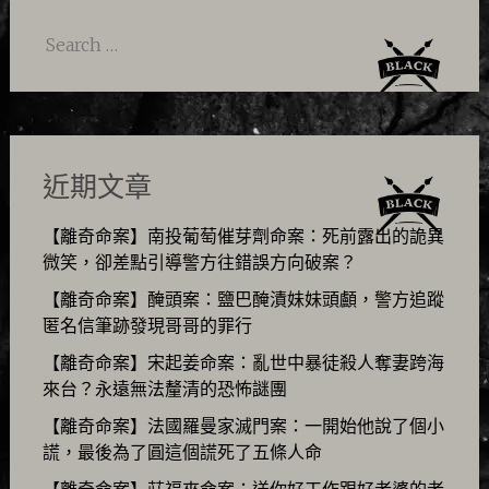
Search
for:
近期文章
【離奇命案】南投葡萄催芽劑命案：死前露出的詭異
微笑，卻差點引導警方往錯誤方向破案？
【離奇命案】醃頭案：鹽巴醃漬妹妹頭顱，警方追蹤
匿名信筆跡發現哥哥的罪行
【離奇命案】宋起姜命案：亂世中暴徒殺人奪妻跨海
來台？永遠無法釐清的恐怖謎團
【離奇命案】法國羅曼家滅門案：一開始他說了個小
謊，最後為了圓這個謊死了五條人命