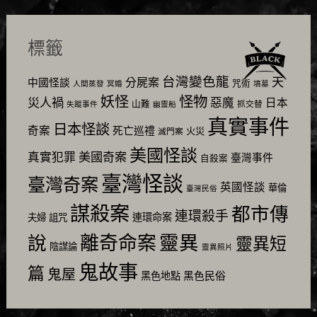
標籤
台灣變色龍
天
分屍案
中國怪談
咒術
人間蒸發
冥婚
墳墓
怪物
妖怪
災人禍
惡魔
日本
山難
抓交替
失蹤事件
幽靈船
真實事件
日本怪談
奇案
死亡巡禮
火災
滅門案
美國怪談
美國奇案
真實犯罪
臺灣事件
自殺案
臺灣怪談
臺灣奇案
英國怪談
華倫
臺灣民俗
謀殺案
都市傳
連環殺手
連環命案
夫婦
詛咒
靈異
說
離奇命案
靈異短
陰謀論
靈異照片
鬼故事
篇
鬼屋
黑色民俗
黑色地點