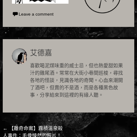
Leave a comment
艾德嘉
喜歡喝泥煤味重的威士忌，但也熱愛甜如果
汁的雞尾酒。常常在大街小巷間巡梭，尋找
各地的怪談，見識各地的奇聞。心血來潮開
了酒吧，但賣的不是酒，而是各種黑色故
事，分享給來到這裡的有緣人聽。
Post
←
【離奇命案】霧積溫泉殺
人事件：毛骨悚然的照片！