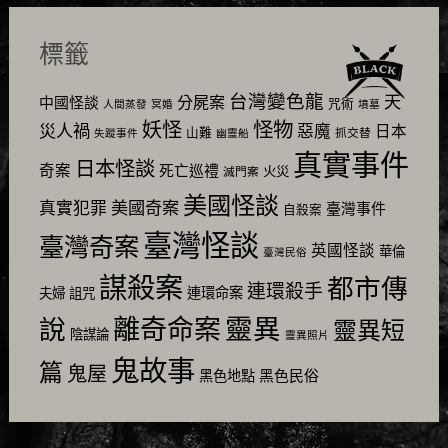
標籤
台灣變色龍
天
分屍案
中國怪談
咒術
人間蒸發
冥婚
墳墓
怪物
妖怪
災人禍
惡魔
日本
山難
抓交替
失蹤事件
幽靈船
真實事件
日本怪談
奇案
死亡巡禮
火災
滅門案
美國怪談
美國奇案
真實犯罪
臺灣事件
自殺案
臺灣怪談
臺灣奇案
英國怪談
華倫
臺灣民俗
謀殺案
都市傳
連環殺手
連環命案
夫婦
詛咒
靈異
說
離奇命案
靈異短
陰謀論
靈異照片
鬼故事
篇
鬼屋
黑色民俗
黑色地點