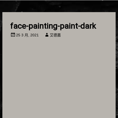
face-painting-paint-dark
25 3 月, 2021
艾德嘉