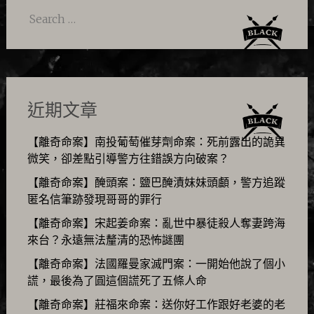
Search
for:
近期文章
【離奇命案】南投葡萄催芽劑命案：死前露出的詭異
微笑，卻差點引導警方往錯誤方向破案？
【離奇命案】醃頭案：鹽巴醃漬妹妹頭顱，警方追蹤
匿名信筆跡發現哥哥的罪行
【離奇命案】宋起姜命案：亂世中暴徒殺人奪妻跨海
來台？永遠無法釐清的恐怖謎團
【離奇命案】法國羅曼家滅門案：一開始他說了個小
謊，最後為了圓這個謊死了五條人命
【離奇命案】莊福來命案：送你好工作跟好老婆的老