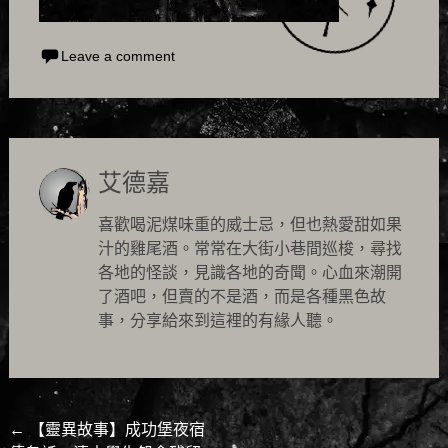
Leave a comment
艾德嘉
喜歡喝泥煤味重的威士忌，但也熱愛甜如果
汁的雞尾酒。常常在大街小巷間巡梭，尋找
各地的怪談，見識各地的奇聞。心血來潮開
了酒吧，但賣的不是酒，而是各種黑色故
事，分享給來到這裡的有緣人聽。
Post
←
【靈異故事】成功堡夜宿