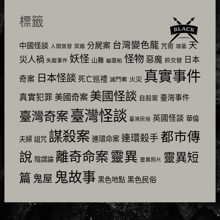
標籤
台灣變色龍
天
分屍案
中國怪談
咒術
人間蒸發
冥婚
墳墓
怪物
妖怪
災人禍
惡魔
日本
山難
抓交替
失蹤事件
幽靈船
真實事件
日本怪談
奇案
死亡巡禮
火災
滅門案
美國怪談
美國奇案
真實犯罪
臺灣事件
自殺案
臺灣怪談
臺灣奇案
英國怪談
華倫
臺灣民俗
謀殺案
都市傳
連環殺手
連環命案
夫婦
詛咒
靈異
說
離奇命案
靈異短
陰謀論
靈異照片
鬼故事
篇
鬼屋
黑色民俗
黑色地點