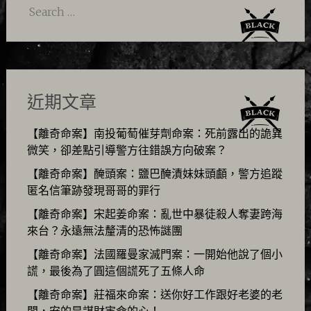
Search
for:
近期文章
【離奇命案】南投葡萄催芽劑命案：死前露出的詭異
微笑，卻差點引導警方往錯誤方向破案？
【離奇命案】醃頭案：鹽巴醃漬妹妹頭顱，警方追蹤
匿名信筆跡發現哥哥的罪行
【離奇命案】宋起姜命案：亂世中暴徒殺人奪妻跨海
來台？永遠無法釐清的恐怖謎團
【離奇命案】法國羅曼家滅門案：一開始他說了個小
謊，最後為了圓這個謊死了五條人命
【離奇命案】莊福來命案：送你好工作跟好老婆的老