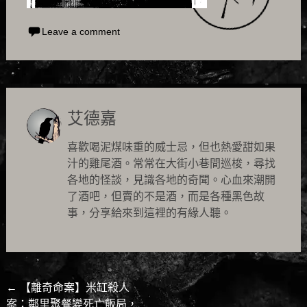
Leave a comment
艾德嘉
喜歡喝泥煤味重的威士忌，但也熱愛甜如果
汁的雞尾酒。常常在大街小巷間巡梭，尋找
各地的怪談，見識各地的奇聞。心血來潮開
了酒吧，但賣的不是酒，而是各種黑色故
事，分享給來到這裡的有緣人聽。
Post
←
【離奇命案】米缸殺人
案：鄰里聚餐變死亡飯局，