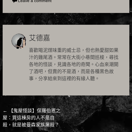
Leave a comment
艾德嘉
喜歡喝泥煤味重的威士忌，但也熱愛甜如果
汁的雞尾酒。常常在大街小巷間巡梭，尋找
各地的怪談，見識各地的奇聞。心血來潮開
了酒吧，但賣的不是酒，而是各種黑色故
事，分享給來到這裡的有緣人聽。
Post
←
【鬼屋怪談】保羅伯恩之
屋：買這棟房的人不是自
navigation
殺，就是被曼森家族屠殺？