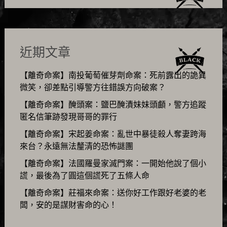
近期文章
【離奇命案】南投葡萄催芽劑命案：死前露出的詭異
微笑，卻差點引導警方往錯誤方向破案？
【離奇命案】醃頭案：鹽巴醃漬妹妹頭顱，警方追蹤
匿名信筆跡發現哥哥的罪行
【離奇命案】宋起姜命案：亂世中暴徒殺人奪妻跨海
來台？永遠無法釐清的恐怖謎團
【離奇命案】法國羅曼家滅門案：一開始他說了個小
謊，最後為了圓這個謊死了五條人命
【離奇命案】莊福來命案：送你好工作跟好老婆的老
闆，安的是謀財害命的心！