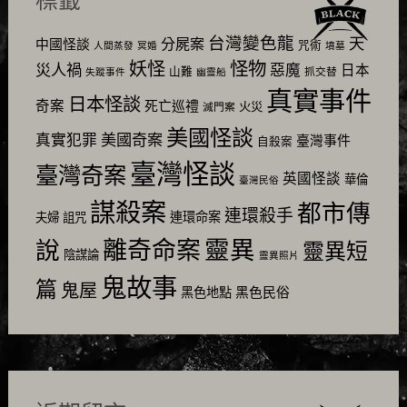
標籤
台灣變色龍
天
分屍案
中國怪談
咒術
人間蒸發
冥婚
墳墓
怪物
妖怪
災人禍
惡魔
日本
山難
抓交替
失蹤事件
幽靈船
真實事件
日本怪談
奇案
死亡巡禮
火災
滅門案
美國怪談
美國奇案
真實犯罪
臺灣事件
自殺案
臺灣怪談
臺灣奇案
英國怪談
華倫
臺灣民俗
謀殺案
都市傳
連環殺手
連環命案
夫婦
詛咒
靈異
說
離奇命案
靈異短
陰謀論
靈異照片
鬼故事
篇
鬼屋
黑色民俗
黑色地點