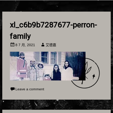
xl_c6b9b7287677-perron-
family
8 7 月, 2021
艾德嘉
Leave a comment