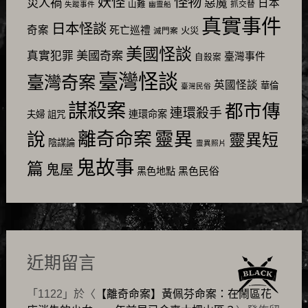
怪物
妖怪
災人禍
惡魔
日本
山難
抓交替
失蹤事件
幽靈船
真實事件
日本怪談
奇案
死亡巡禮
火災
滅門案
美國怪談
美國奇案
真實犯罪
臺灣事件
自殺案
臺灣怪談
臺灣奇案
英國怪談
華倫
臺灣民俗
謀殺案
都市傳
連環殺手
連環命案
夫婦
詛咒
靈異
說
離奇命案
靈異短
陰謀論
靈異照片
鬼故事
篇
鬼屋
黑色民俗
黑色地點
近期留言
「
1122
」於〈
【離奇命案】黃佩芬命案：在鬧區花