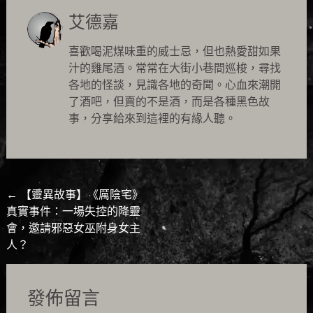
艾德嘉
喜歡喝泥煤味重的威士忌，但也熱愛甜如果
汁的雞尾酒。常常在大街小巷間巡梭，尋找
各地的怪談，見識各地的奇聞。心血來潮開
了酒吧，但賣的不是酒，而是各種黑色故
事，分享給來到這裡的有緣人聽。
Post
←
【靈異故事】《厲陰宅》
真實事件：一場失控的降靈
navigation
會，邀請邪惡女巫附身女主
人？
發佈留言