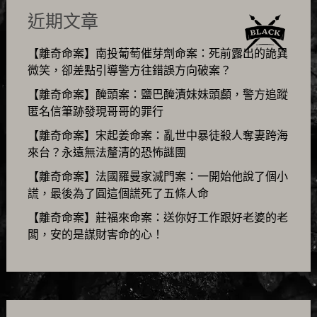
近期文章
【離奇命案】南投葡萄催芽劑命案：死前露出的詭異
微笑，卻差點引導警方往錯誤方向破案？
【離奇命案】醃頭案：鹽巴醃漬妹妹頭顱，警方追蹤
匿名信筆跡發現哥哥的罪行
【離奇命案】宋起姜命案：亂世中暴徒殺人奪妻跨海
來台？永遠無法釐清的恐怖謎團
【離奇命案】法國羅曼家滅門案：一開始他說了個小
謊，最後為了圓這個謊死了五條人命
【離奇命案】莊福來命案：送你好工作跟好老婆的老
闆，安的是謀財害命的心！