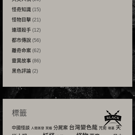
怪奇知識
(15)
怪物目擊
(21)
連環殺手
(12)
都市傳說
(56)
離奇命案
(62)
靈異故事
(86)
黑色評論
(2)
標籤
台灣變色龍
天
分屍案
中國怪談
咒術
人間蒸發
冥婚
墳墓