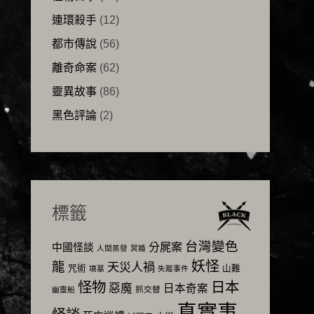
連環殺手
(12)
都市傳說
(56)
離奇命案
(62)
靈異故事
(86)
黑色評論
(2)
標籤
台灣變色
分屍案
中國怪談
人間蒸發
冥婚
妖怪
龍
天災人禍
咒術
山難
墳墓
失蹤事件
怪物
日本
惡魔
日本奇案
抓交替
幽靈船
真實事