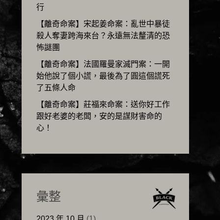
行
【離奇命案】宋起姜命案：亂世中暴徒
殺人奪妻跨海來台？永遠無法釐清的恐
怖謎團
【離奇命案】法國羅曼家滅門案：一開
始他說了個小謊，最後為了圓這個謊死
了五條人命
【離奇命案】莊福來命案：送你好工作
跟好老婆的老闆，安的是謀財害命的
心！
彙整
2023 年 10 月
(1)