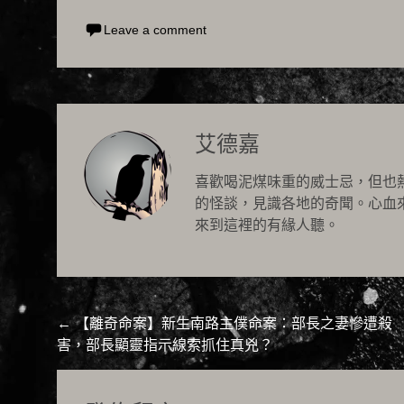
Leave a comment
艾德嘉
喜歡喝泥煤味重的威士忌，但也
的怪談，見識各地的奇聞。心血
來到這裡的有緣人聽。
Post
←
【離奇命案】新生南路主僕命案：部長之妻慘遭殺
害，部長顯靈指示線索抓住真兇？
navigation