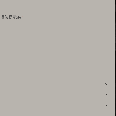
填欄位標示為
*