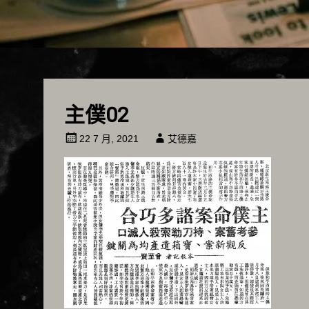
主僕02
22 7 月, 2021
艾德嘉