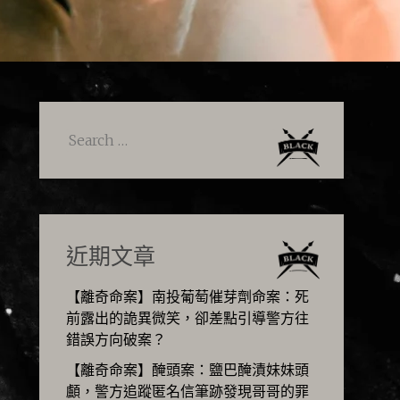
Search
for:
近期文章
【離奇命案】南投葡萄催芽劑命案：死
前露出的詭異微笑，卻差點引導警方往
錯誤方向破案？
【離奇命案】醃頭案：鹽巴醃漬妹妹頭
顱，警方追蹤匿名信筆跡發現哥哥的罪