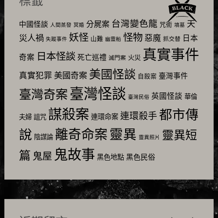
標籤
台灣變色龍
天
分屍案
中國怪談
咒術
人間蒸發
冥婚
墳墓
怪物
妖怪
災人禍
惡魔
日本
山難
抓交替
失蹤事件
幽靈船
真實事件
日本怪談
奇案
死亡巡禮
火災
滅門案
美國怪談
美國奇案
真實犯罪
臺灣事件
自殺案
臺灣怪談
臺灣奇案
英國怪談
華倫
臺灣民俗
謀殺案
都市傳
連環殺手
連環命案
夫婦
詛咒
靈異
說
離奇命案
靈異短
陰謀論
靈異照片
鬼故事
篇
鬼屋
黑色民俗
黑色地點