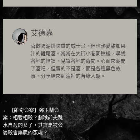
艾德嘉
喜歡喝泥煤味重的威士忌，但也熱愛甜如果
汁的雞尾酒。常常在大街小巷間巡梭，尋找
各地的怪談，見識各地的奇聞。心血來潮開
了酒吧，但賣的不是酒，而是各種黑色故
事，分享給來到這裡的有緣人聽。
Post
←
【離奇命案】鄭玉蘭命
案：相愛相殺？割喉前夫跳
navigation
水自殺的女子，其實是被公
婆殺害棄屍的冤魂？