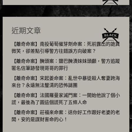
近期文章
【離奇命案】南投葡萄催芽劑命案：死前露出的詭異
微笑，卻差點引導警方往錯誤方向破案？
【離奇命案】醃頭案：鹽巴醃漬妹妹頭顱，警方追蹤
匿名信筆跡發現哥哥的罪行
【離奇命案】宋起姜命案：亂世中暴徒殺人奪妻跨海
來台？永遠無法釐清的恐怖謎團
【離奇命案】法國羅曼家滅門案：一開始他說了個小
謊，最後為了圓這個謊死了五條人命
【離奇命案】莊福來命案：送你好工作跟好老婆的老
闆，安的是謀財害命的心！