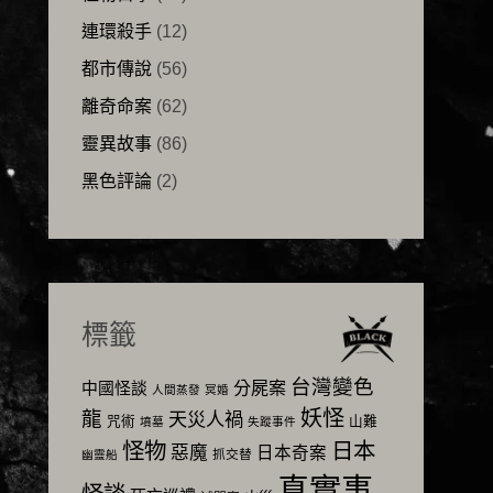
連環殺手
(12)
都市傳說
(56)
離奇命案
(62)
靈異故事
(86)
黑色評論
(2)
標籤
台灣變色
分屍案
中國怪談
人間蒸發
冥婚
妖怪
龍
天災人禍
咒術
山難
墳墓
失蹤事件
怪物
日本
惡魔
日本奇案
抓交替
幽靈船
真實事