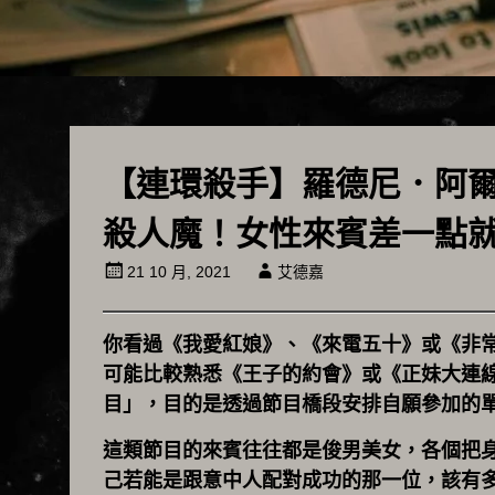
【連環殺手】羅德尼．阿
殺人魔！女性來賓差一點
21 10 月, 2021
艾德嘉
你看過《我愛紅娘》、《來電五十》或《非
可能比較熟悉《王子的約會》或《正妹大連
目」，目的是透過節目橋段安排自願參加的
這類節目的來賓往往都是俊男美女，各個把
己若能是跟意中人配對成功的那一位，該有