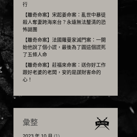
行
【離奇命案】宋起姜命案：亂世中暴徒
殺人奪妻跨海來台？永遠無法釐清的恐
怖謎團
【離奇命案】法國羅曼家滅門案：一開
始他說了個小謊，最後為了圓這個謊死
了五條人命
【離奇命案】莊福來命案：送你好工作
跟好老婆的老闆，安的是謀財害命的
心！
彙整
2023 年 10 月
(1)