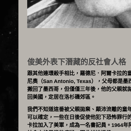
俊美外表下潛藏的反社會人格
跟其他連環殺手相比，羅德尼．阿爾卡拉的童
尼奧（San Antonio, Texas），父
搬回了墨西哥，但僅僅三年後，他的父親就
回美國，定居在洛杉磯郊區。
我們不知道這番被父親拋棄、顛沛流離的童
可以確定，一些在日後促使他犯下恐怖罪行的
卡拉加入了美軍，成為一名書記員。1964