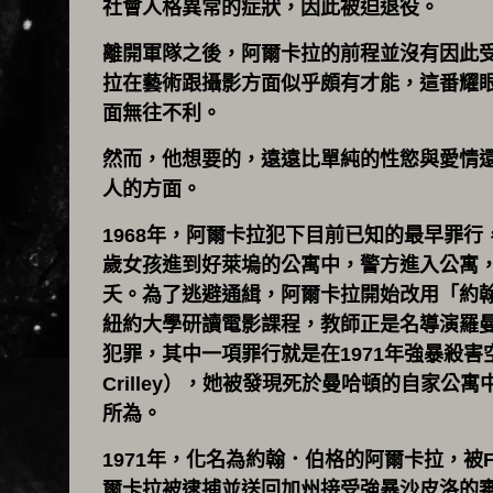
社會人格異常的症狀，因此被迫退役。
離開軍隊之後，阿爾卡拉的前程並沒有因此受
拉在藝術跟攝影方面似乎頗有才能，這番耀
面無往不利。
然而，他想要的，遠遠比單純的性慾與愛情
人的方面。
1968年，阿爾卡拉犯下目前已知的最早罪行，
歲女孩進到好萊塢的公寓中，警方進入公寓
夭。為了逃避通緝，阿爾卡拉開始改用「約翰．伯
紐約大學研讀電影課程，教師正是名導演羅
犯罪，其中一項罪行就是在1971年強暴殺害空服員
Crilley），她被發現死於曼哈頓的自家公
所為。
1971年，化名為約翰．伯格的阿爾卡拉，被
爾卡拉被逮捕並送回加州接受強暴沙皮洛的