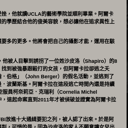
挫，他就讀UCLA的藝術學院並順利畢業。阿爾卡
眼的學歷結合他的俊美容貌，想必讓他在追求異性上
還要多的更多。他將會把自己的攝影才能，運用在駭
他被人目擊到誘拐了一位姓沙皮洛（Shapiro）的8
，找到被強暴跟毆打的女孩，但阿爾卡拉卻逃之夭
格」（John Berger）的假名活動，並逃到了
曼．波蘭斯基。阿爾卡拉在這段逃亡時間內還是持續
柯奈莉亞．克瑞利（Cornelia Michel
寓中，這起命案直到2011年才被偵破並證實為阿爾卡拉
FBI放進十大通緝要犯之列，被人認了出來。於是阿
審判，可惜的是，因為沙皮洛的家人不願意讓女兒出