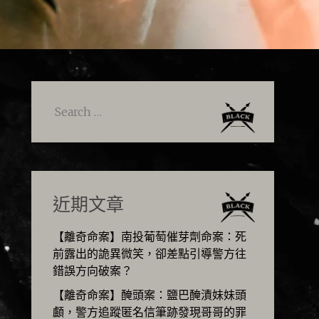
Search
for:
近期文章
【離奇命案】南投葡萄催芽劑命案：死
前露出的詭異微笑，卻差點引導警方往
錯誤方向破案？
【離奇命案】醃頭案：鹽巴醃漬妹妹頭
顱，警方追蹤匿名信筆跡發現哥哥的罪