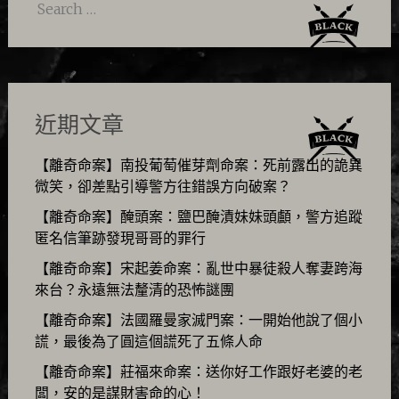
Search
for:
近期文章
【離奇命案】南投葡萄催芽劑命案：死前露出的詭異
微笑，卻差點引導警方往錯誤方向破案？
【離奇命案】醃頭案：鹽巴醃漬妹妹頭顱，警方追蹤
匿名信筆跡發現哥哥的罪行
【離奇命案】宋起姜命案：亂世中暴徒殺人奪妻跨海
來台？永遠無法釐清的恐怖謎團
【離奇命案】法國羅曼家滅門案：一開始他說了個小
謊，最後為了圓這個謊死了五條人命
【離奇命案】莊福來命案：送你好工作跟好老婆的老
闆，安的是謀財害命的心！