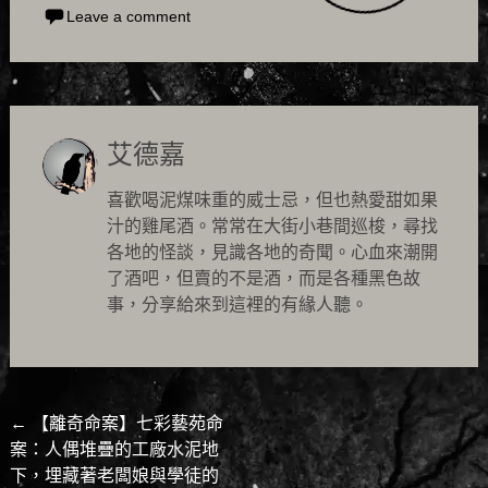
Leave a comment
艾德嘉
喜歡喝泥煤味重的威士忌，但也熱愛甜如果
汁的雞尾酒。常常在大街小巷間巡梭，尋找
各地的怪談，見識各地的奇聞。心血來潮開
了酒吧，但賣的不是酒，而是各種黑色故
事，分享給來到這裡的有緣人聽。
Post
←
【離奇命案】七彩藝苑命
案：人偶堆疊的工廠水泥地
navigation
下，埋藏著老闆娘與學徒的