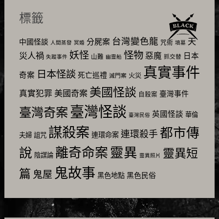
標籤
台灣變色龍
天
分屍案
中國怪談
咒術
人間蒸發
冥婚
墳墓
怪物
妖怪
災人禍
惡魔
日本
山難
抓交替
失蹤事件
幽靈船
真實事件
日本怪談
奇案
死亡巡禮
火災
滅門案
美國怪談
美國奇案
真實犯罪
臺灣事件
自殺案
臺灣怪談
臺灣奇案
英國怪談
華倫
臺灣民俗
謀殺案
都市傳
連環殺手
連環命案
夫婦
詛咒
靈異
說
離奇命案
靈異短
陰謀論
靈異照片
鬼故事
篇
鬼屋
黑色民俗
黑色地點