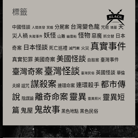
標籤
台灣變色龍
天
分屍案
中國怪談
咒術
人間蒸發
冥婚
墳墓
怪物
妖怪
災人禍
惡魔
日本
山難
抓交替
失蹤事件
幽靈船
真實事件
日本怪談
奇案
死亡巡禮
火災
滅門案
美國怪談
美國奇案
真實犯罪
臺灣事件
自殺案
臺灣怪談
臺灣奇案
英國怪談
華倫
臺灣民俗
謀殺案
都市傳
連環殺手
連環命案
夫婦
詛咒
靈異
說
離奇命案
靈異短
陰謀論
靈異照片
鬼故事
篇
鬼屋
黑色民俗
黑色地點