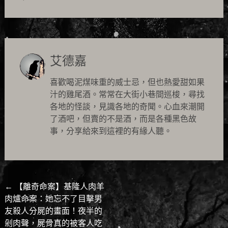
艾德嘉
喜歡喝泥煤味重的威士忌，但也熱愛甜如果
汁的雞尾酒。常常在大街小巷間巡梭，尋找
各地的怪談，見識各地的奇聞。心血來潮開
了酒吧，但賣的不是酒，而是各種黑色故
事，分享給來到這裡的有緣人聽。
Post
←
【離奇命案】基隆人肉羊
肉爐命案：她忘不了目擊男
navigation
友殺人分屍的畫面！夜半的
剁肉聲，屍骨真的被客人吃