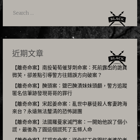
Search
for:
近期文章
【離奇命案】南投葡萄催芽劑命案：死前露出的詭異
微笑，卻差點引導警方往錯誤方向破案？
【離奇命案】醃頭案：鹽巴醃漬妹妹頭顱，警方追蹤
匿名信筆跡發現哥哥的罪行
【離奇命案】宋起姜命案：亂世中暴徒殺人奪妻跨海
來台？永遠無法釐清的恐怖謎團
【離奇命案】法國羅曼家滅門案：一開始他說了個小
謊，最後為了圓這個謊死了五條人命