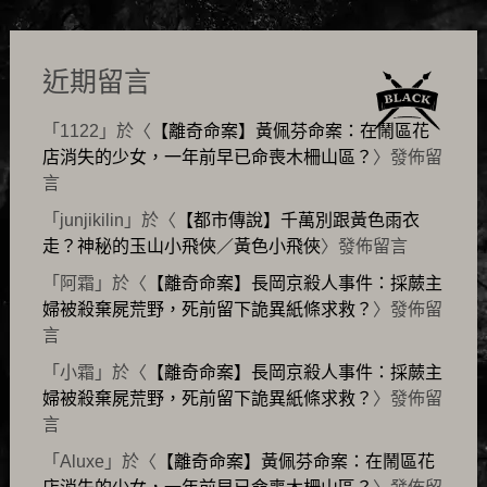
近期留言
「
1122
」於〈
【離奇命案】黃佩芬命案：在鬧區花
店消失的少女，一年前早已命喪木柵山區？
〉發佈留
言
「
junjikilin
」於〈
【都市傳說】千萬別跟黃色雨衣
走？神秘的玉山小飛俠／黃色小飛俠
〉發佈留言
「
阿霜
」於〈
【離奇命案】長岡京殺人事件：採蕨主
婦被殺棄屍荒野，死前留下詭異紙條求救？
〉發佈留
言
「
小霜
」於〈
【離奇命案】長岡京殺人事件：採蕨主
婦被殺棄屍荒野，死前留下詭異紙條求救？
〉發佈留
言
「
Aluxe
」於〈
【離奇命案】黃佩芬命案：在鬧區花