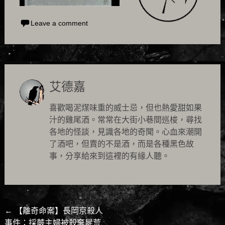
Leave a comment
艾德嘉
喜歡喝泥煤味重的威士忌，但也熱愛甜如果
汁的雞尾酒。常常在大街小巷間巡梭，尋找
各地的怪談，見識各地的奇聞。心血來潮開
了酒吧，但賣的不是酒，而是各種黑色故
事，分享給來到這裡的有緣人聽。
Post
←
【離奇命案】長岡京殺人
事件：採蕨主婦被殺棄屍荒