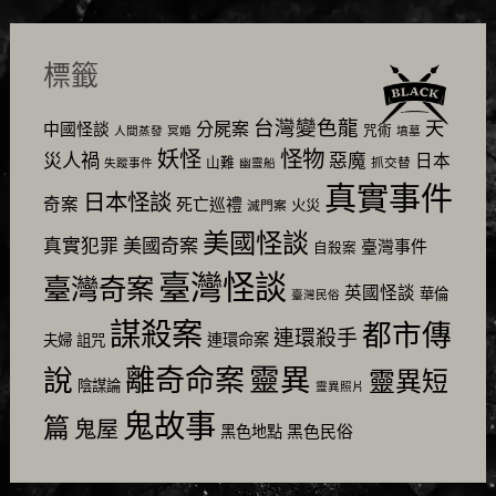
標籤
台灣變色龍
天
分屍案
中國怪談
咒術
人間蒸發
冥婚
墳墓
怪物
妖怪
災人禍
惡魔
日本
山難
抓交替
失蹤事件
幽靈船
真實事件
日本怪談
奇案
死亡巡禮
火災
滅門案
美國怪談
美國奇案
真實犯罪
臺灣事件
自殺案
臺灣怪談
臺灣奇案
英國怪談
華倫
臺灣民俗
謀殺案
都市傳
連環殺手
連環命案
夫婦
詛咒
靈異
說
離奇命案
靈異短
陰謀論
靈異照片
鬼故事
篇
鬼屋
黑色民俗
黑色地點