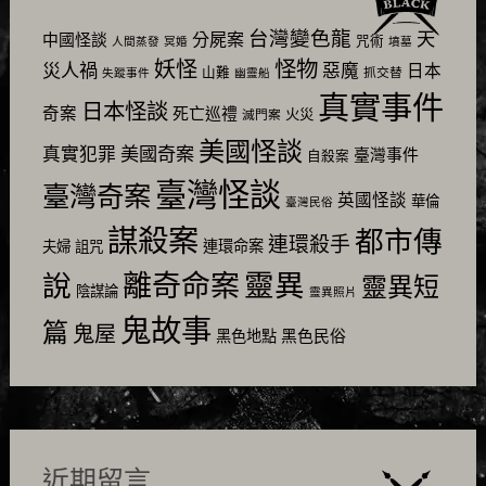
台灣變色龍
天
分屍案
中國怪談
咒術
人間蒸發
冥婚
墳墓
怪物
妖怪
災人禍
惡魔
日本
山難
抓交替
失蹤事件
幽靈船
真實事件
日本怪談
奇案
死亡巡禮
火災
滅門案
美國怪談
美國奇案
真實犯罪
臺灣事件
自殺案
臺灣怪談
臺灣奇案
英國怪談
華倫
臺灣民俗
謀殺案
都市傳
連環殺手
連環命案
夫婦
詛咒
靈異
說
離奇命案
靈異短
陰謀論
靈異照片
鬼故事
篇
鬼屋
黑色民俗
黑色地點
近期留言