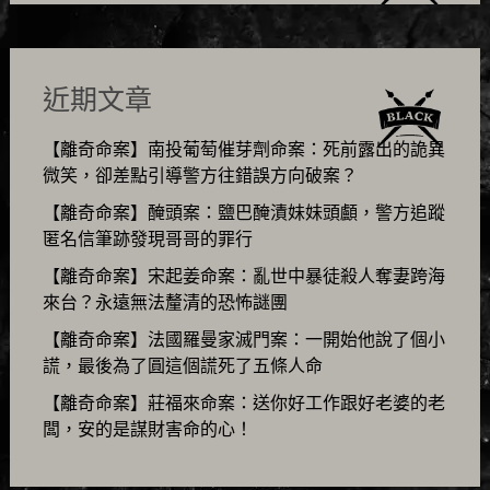
近期文章
【離奇命案】南投葡萄催芽劑命案：死前露出的詭異
微笑，卻差點引導警方往錯誤方向破案？
【離奇命案】醃頭案：鹽巴醃漬妹妹頭顱，警方追蹤
匿名信筆跡發現哥哥的罪行
【離奇命案】宋起姜命案：亂世中暴徒殺人奪妻跨海
來台？永遠無法釐清的恐怖謎團
【離奇命案】法國羅曼家滅門案：一開始他說了個小
謊，最後為了圓這個謊死了五條人命
【離奇命案】莊福來命案：送你好工作跟好老婆的老
闆，安的是謀財害命的心！