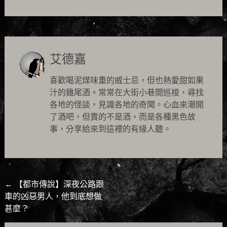
艾德嘉
喜歡喝泥煤味重的威士忌，但也熱愛甜如果
汁的雞尾酒。常常在大街小巷間巡梭，尋找
各地的怪談，見識各地的奇聞。心血來潮開
了酒吧，但賣的不是酒，而是各種黑色故
事，分享給來到這裡的有緣人聽。
Post
←
【都市傳說】深夜公路跟
車的凶惡男人，他到底想做
navigation
甚麼？