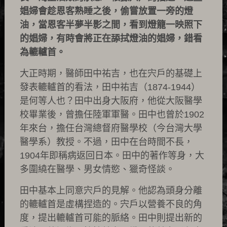
娼婦會趁恩客熟睡之後，偷嘗放置一旁的燈
油，當恩客半夢半影之間，看到燈籠一映照下
的娼婦，有時會將正在舔拭燈油的娼婦，錯看
為轆轤首。
大正時期，醫師田中祐吉，也在宍戶的基礎上
發表轆轤首的看法，田中祐吉（1874-1944）
是何等人也？田中出身大阪府，他從大阪醫學
校畢業後，曾擔任陸軍軍醫。田中也曾於1902
年來台，擔任台灣總督府醫學校（今台灣大學
醫學系）教授。不過，田中在台時間不長，
1904年即稱病返回日本。田中的著作等身，大
多圍繞在醫學、男女情慾、獵奇怪談。
田中基本上同意宍戶的見解。他認為頭身分離
的轆轤首是虛構捏造的。宍戶以營養不良的角
度，提出轆轤首可能的脈絡。田中則提出新的