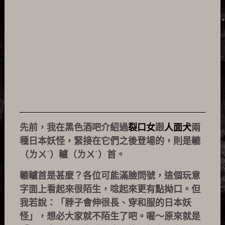
先前，我在黑色酒吧介紹過
裂口女
跟
人面犬
兩
種日本妖怪，緊接在它們之後登場的，則是轆
（ㄌㄨˋ）轤（ㄌㄨˊ）首。
轆轤首是甚麼？各位可能滿臉問號，這個玩意
字面上看起來很陌生，唸起來更有點拗口。但
我若說：「脖子會伸很長、穿和服的日本妖
怪」，想必大家就不陌生了吧。喔～原來就是