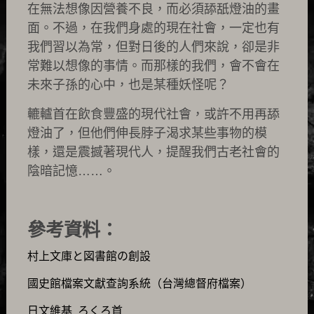
在無法想像因營養不良，而必須舔舐燈油的畫
面。不過，在我們身處的現在社會，一定也有
我們習以為常，但對日後的人們來說，卻是非
常難以想像的事情。而那樣的我們，會不會在
未來子孫的心中，也是某種妖怪呢？
轆轤首在飲食豐盛的現代社會，或許不用再舔
燈油了，但他們伸長脖子渴求某些事物的模
樣，還是震撼著現代人，提醒我們古老社會的
陰暗記憶……。
參考資料：
村上文庫と図書館の創設
國史館檔案文獻查詢系統（台灣總督府檔案）
日文維基 ろくろ首