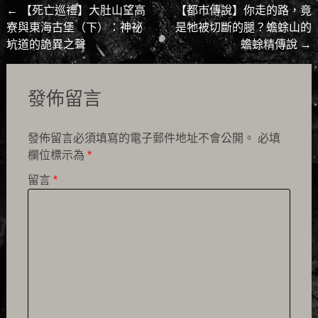
Post
←
【死亡巡禮】大肚山望高
【都市傳說】你走的路，竟
寮與東海古堡（下）：神祕
是牠被切斷的腿？蟾蜍山的
navigation
坑道的詭異之聲
蟾蜍精傳說
→
發佈留言
發佈留言必須填寫的電子郵件地址不會公開。
必填
欄位標示為
*
留言
*