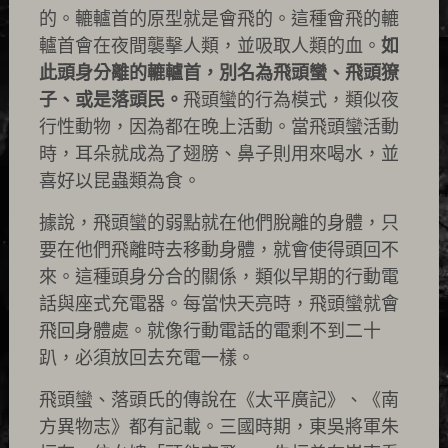
的。轆轤首的原型就是會飛的。這種會飛的轆
轤首會在夜間襲擊人類，並吸取人類的血。
如
此頭身分離的轆轤首，別名為飛頭蠻、飛頭獠
子、或是落頭民。
飛頭蠻的行為模式，類似夜
行性動物，因為都在晚上活動。當飛頭蠻活動
時，耳朵就成為了翅膀、鼻子則用來喝水，並
喜好以昆蟲類為食。
據說，飛頭蠻的弱點就在他們脫離的身體，只
要在他們飛離時去移動身體，就會使得頭回不
來。這種頭身分合的關係，類似早期的行動電
話與座式充電器。每當快天亮時，飛頭蠻就會
飛回身體處。就像行動電話的電剩不到二十
趴，必須放回去充電一樣。
飛頭蠻、落頭氏的傳說在《太平廣記》、《南
方異物志》都有記載。三國時期，東吳將軍朱