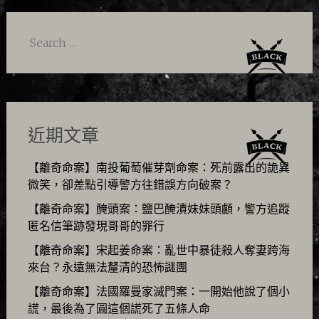
Search
for:
近期文章
【離奇命案】南投葡萄催芽劑命案：死前露出的詭異
微笑，卻差點引導警方往錯誤方向破案？
【離奇命案】醃頭案：鹽巴醃漬妹妹頭顱，警方追蹤
匿名信筆跡發現哥哥的罪行
【離奇命案】宋起姜命案：亂世中暴徒殺人奪妻跨海
來台？永遠無法釐清的恐怖謎團
【離奇命案】法國羅曼家滅門案：一開始他說了個小
謊，最後為了圓這個謊死了五條人命