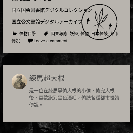
国立国会図書館デジタルコレクション
国立公文書館デジタルアーカイブ
怪物目擊
因果報應
,
妖怪
,
怪物
,
日本怪談
,
都市
傳說
Leave a comment
練馬超大根
是一位在練馬專偷大根的小偷，偷完大根
後，喜歡跑到黑色酒吧，偷聽各種都市怪談
傳說。