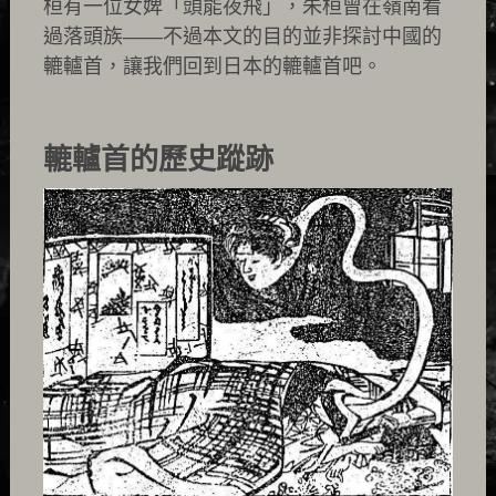
桓有一位女婢「頭能夜飛」，朱桓曾在嶺南看
過落頭族——不過本文的目的並非探討中國的
轆轤首，讓我們回到日本的轆轤首吧。
轆轤首的歷史蹤跡