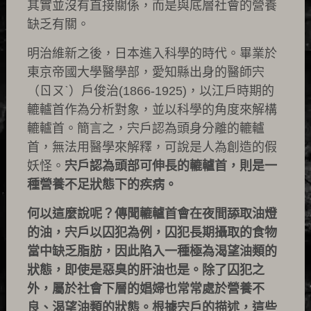
其實並沒有直接關係，而是與底層社會的營養
缺乏有關。
明治維新之後，日本進入科學的時代。畢業於
東京帝國大學醫學部，愛知縣出身的醫師宍
（ㄖㄡˋ）戶俊治(1866-1925)，以江戶時期的
轆轤首作為分析對象，並以科學的角度來解構
轆轤首。簡言之，宍戶認為頭身分離的轆轤
首，無法用醫學來解釋，可說是人為創造的假
妖怪。
宍戶認為頭部可伸長的轆轤首，則是一
種營養不足狀態下的疾病。
何以這麼說呢？傳聞轆轤首會在夜間舔取油燈
的油，宍戶以囚犯為例，囚犯長期攝取的食物
當中缺乏脂肪，因此陷入一種極為渴望油類的
狀態，即使是惡臭的肝油也是。除了囚犯之
外，屬於社會下層的娼婦也常常處於營養不
良、渴望油類的狀態。根據宍戶的描述，這些