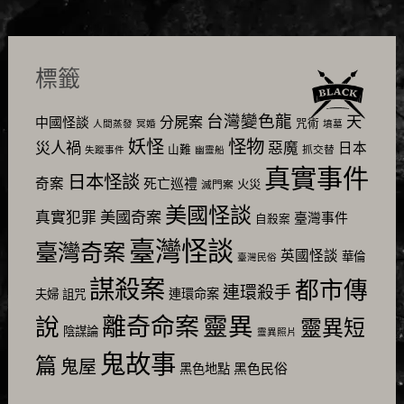
標籤
台灣變色龍
天
分屍案
中國怪談
咒術
人間蒸發
冥婚
墳墓
怪物
妖怪
災人禍
惡魔
日本
山難
抓交替
失蹤事件
幽靈船
真實事件
日本怪談
奇案
死亡巡禮
火災
滅門案
美國怪談
美國奇案
真實犯罪
臺灣事件
自殺案
臺灣怪談
臺灣奇案
英國怪談
華倫
臺灣民俗
謀殺案
都市傳
連環殺手
連環命案
夫婦
詛咒
靈異
說
離奇命案
靈異短
陰謀論
靈異照片
鬼故事
篇
鬼屋
黑色民俗
黑色地點