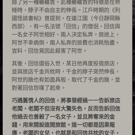
錄了另一種轆轤首。此種轆轤首的特徵是在熟
睡時，脖子不由自主的伸長。江戶時期的《列
國怪談書帖》曾提到，在遠江國（今日靜岡縣
西部），有一名法號「回信」的僧侶，回信與
一名女子阿世相好，兩人決定私奔。旅途上，
阿世不幸病倒，兩人私奔的旅費也消耗殆盡。
豈料，回信竟因此殺害了阿世。
其後，回信還俗入世，某日他再度投宿旅店，
並與旅店千金共枕時，千金的脖子突然伸長，
阿世的臉也有如面具般，取代了千金的臉，並
對著回信怨嘆了起來。
巧遇舊情人的回信，將事發經過一一告訴旅店
老闆，老闆不但沒有大驚失色，反而告訴回信
他過去也曾殺了一名女子，並且將奪來的金
錢，用來開設這間旅館。這一切都是因果報
應，老闆的女兒，也就是和回信共枕的女子，