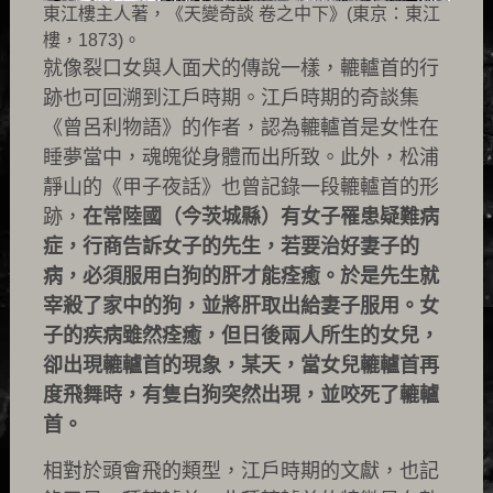
東江樓主人著，《天變奇談 卷之中下》(東京：東江
樓，1873)。
就像裂口女與人面犬的傳說一樣，轆轤首的行
跡也可回溯到江戶時期。江戶時期的奇談集
《曾呂利物語》的作者，認為轆轤首是女性在
睡夢當中，魂魄從身體而出所致。此外，松浦
靜山的《甲子夜話》也曾記錄一段轆轤首的形
跡，
在常陸國（今茨城縣）有女子罹患疑難病
症，行商告訴女子的先生，若要治好妻子的
病，必須服用白狗的肝才能痊癒。於是先生就
宰殺了家中的狗，並將肝取出給妻子服用。女
子的疾病雖然痊癒，但日後兩人所生的女兒，
卻出現轆轤首的現象，某天，當女兒轆轤首再
度飛舞時，有隻白狗突然出現，並咬死了轆轤
首。
相對於頭會飛的類型，江戶時期的文獻，也記