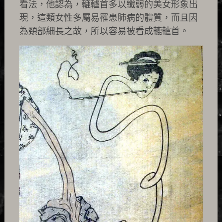
看法，他認為，轆轤首多以纖弱的美女形象出
現，這類女性多屬易罹患肺病的體質，而且因
為頸部細長之故，所以容易被看成轆轤首。