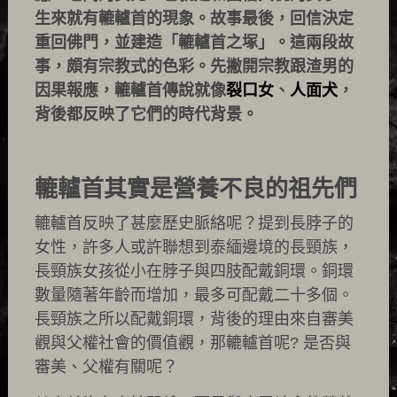
生來就有轆轤首的現象。故事最後，回信決定
重回佛門，並建造「轆轤首之塚」。這兩段故
事，頗有宗教式的色彩。先撇開宗教跟渣男的
因果報應，轆轤首傳說就像
裂口女
、
人面犬
，
背後都反映了它們的時代背景。
轆轤首其實是營養不良的祖先們
轆轤首反映了甚麼歷史脈絡呢？提到長脖子的
女性，許多人或許聯想到泰緬邊境的長頸族，
長頸族女孩從小在脖子與四肢配戴銅環。銅環
數量隨著年齡而增加，最多可配戴二十多個。
長頸族之所以配戴銅環，背後的理由來自審美
觀與父權社會的價值觀，那轆轤首呢? 是否與
審美、父權有關呢？