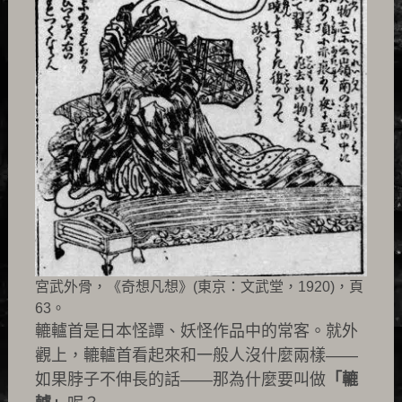
宮武外骨，《奇想凡想》(東京：文武堂，1920)，頁
63。
轆轤首是日本怪譚、妖怪作品中的常客。就外
觀上，轆轤首看起來和一般人沒什麼兩樣——
如果脖子不伸長的話——那為什麼要叫做
「轆