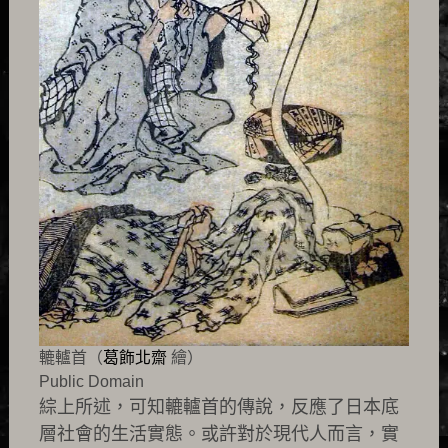
轆轤首（
葛飾北齋
繪）
Public Domain
綜上所述，可知轆轤首的傳說，反應了日本底
層社會的生活實態。或許對於現代人而言，實