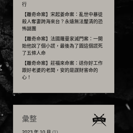
行
【離奇命案】宋起姜命案：亂世中暴徒
殺人奪妻跨海來台？永遠無法釐清的恐
怖謎團
【離奇命案】法國羅曼家滅門案：一開
始他說了個小謊，最後為了圓這個謊死
了五條人命
【離奇命案】莊福來命案：送你好工作
跟好老婆的老闆，安的是謀財害命的
心！
彙整
2023 年 10 月
(1)