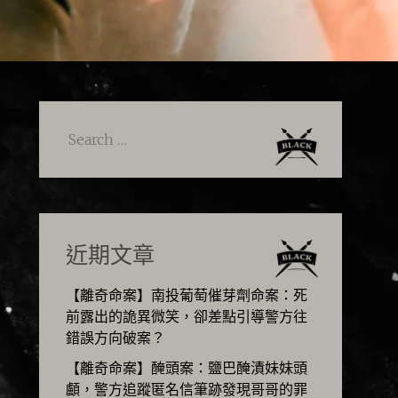
Search
for:
近期文章
【離奇命案】南投葡萄催芽劑命案：死
前露出的詭異微笑，卻差點引導警方往
錯誤方向破案？
【離奇命案】醃頭案：鹽巴醃漬妹妹頭
顱，警方追蹤匿名信筆跡發現哥哥的罪