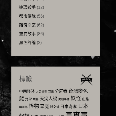
連環殺手
(12)
都市傳說
(56)
離奇命案
(62)
靈異故事
(86)
黑色評論
(2)
標籤
台灣變色
分屍案
中國怪談
人間蒸發
冥婚
妖怪
龍
天災人禍
咒術
山難
墳墓
失蹤事件
怪物
日本
惡魔
日本奇案
抓交替
幽靈船
真實事