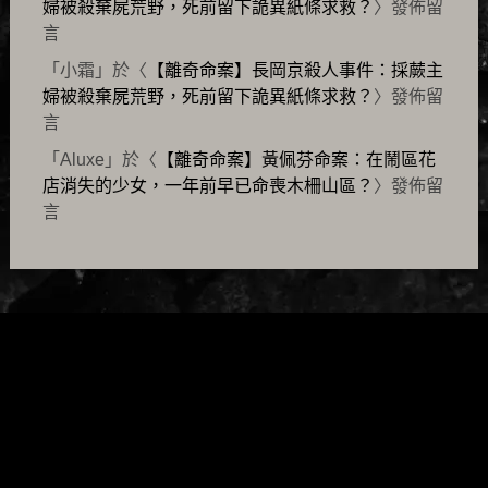
婦被殺棄屍荒野，死前留下詭異紙條求救？
〉發佈留
言
「
小霜
」於〈
【離奇命案】長岡京殺人事件：採蕨主
婦被殺棄屍荒野，死前留下詭異紙條求救？
〉發佈留
言
「
Aluxe
」於〈
【離奇命案】黃佩芬命案：在鬧區花
店消失的少女，一年前早已命喪木柵山區？
〉發佈留
言