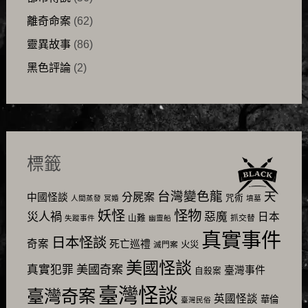
離奇命案
(62)
靈異故事
(86)
黑色評論
(2)
標籤
台灣變色龍
天
分屍案
中國怪談
咒術
人間蒸發
冥婚
墳墓
怪物
妖怪
災人禍
惡魔
日本
山難
抓交替
失蹤事件
幽靈船
真實事件
日本怪談
奇案
死亡巡禮
火災
滅門案
美國怪談
美國奇案
真實犯罪
臺灣事件
自殺案
臺灣怪談
臺灣奇案
英國怪談
華倫
臺灣民俗