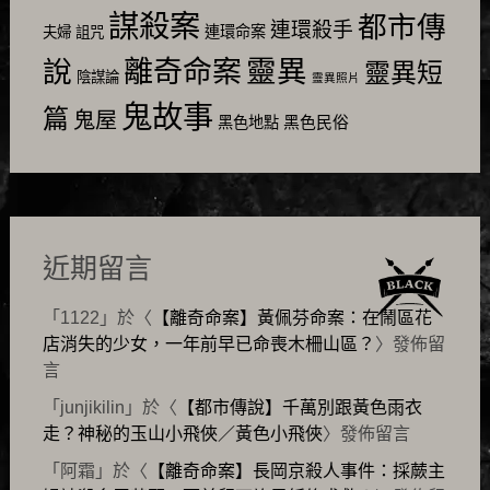
謀殺案
都市傳
連環殺手
連環命案
夫婦
詛咒
靈異
說
離奇命案
靈異短
陰謀論
靈異照片
鬼故事
篇
鬼屋
黑色民俗
黑色地點
近期留言
「
1122
」於〈
【離奇命案】黃佩芬命案：在鬧區花
店消失的少女，一年前早已命喪木柵山區？
〉發佈留
言
「
junjikilin
」於〈
【都市傳說】千萬別跟黃色雨衣
走？神秘的玉山小飛俠／黃色小飛俠
〉發佈留言
「
阿霜
」於〈
【離奇命案】長岡京殺人事件：採蕨主