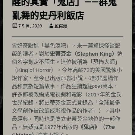
醒的真實「鬼店」——群鬼
亂舞的史丹利飯店
7 5 月, 2020
藍儂頭
會好奇點進「黑色酒吧」，來一篇驚悚怪談配
飯的讀者，對於
史蒂芬金（Stephen King）
這
個名字肯定不陌生。這位被稱為「恐怖大師」
（King of Horror），今年高齡72的美國驚悚小
說作家，至今已出版61部小說、6部非虛構作
品和無數短篇故事，作品狂銷超過350萬本，
許多都被改編成電視劇和電影（2017年的金氏
世界紀錄，將史蒂芬金正式登錄為「全球最多
文學創作被改編成影視作品的作者」）。其中
最經典，同時也是奠立史蒂芬金地位的一部作
品，無疑就是1977年出版的
《鬼店》（
The