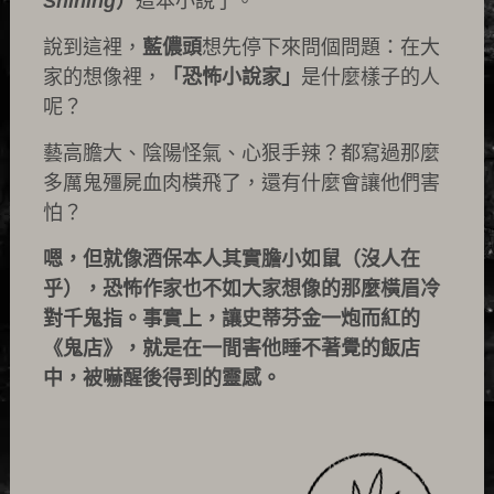
Shining
）
這本小說了。
說到這裡，
藍儂頭
想先停下來問個問題：在大
家的想像裡，
「恐怖小說家」
是什麼樣子的人
呢？
藝高膽大、陰陽怪氣、心狠手辣？都寫過那麼
多厲鬼殭屍血肉橫飛了，還有什麼會讓他們害
怕？
嗯，但就像酒保本人其實膽小如鼠（沒人在
乎），恐怖作家也不如大家想像的那麼橫眉冷
對千鬼指。事實上，讓史蒂芬金一炮而紅的
《鬼店》，就是在一間害他睡不著覺的飯店
中，被嚇醒後得到的靈感。