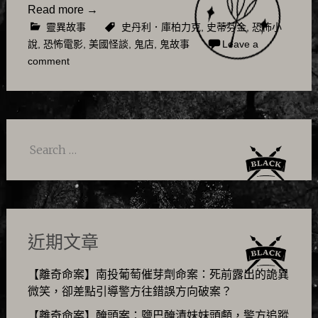
Read more
→
靈異故事
史丹利．庫柏力克
,
史蒂芬金
,
恐怖小
說
,
恐怖電影
,
美國怪談
,
鬼店
,
鬼故事
Leave a
comment
Search
for:
近期文章
【離奇命案】南投葡萄催芽劑命案：死前露出的詭異
微笑，卻差點引導警方往錯誤方向破案？
【離奇命案】醃頭案：鹽巴醃漬妹妹頭顱，警方追蹤