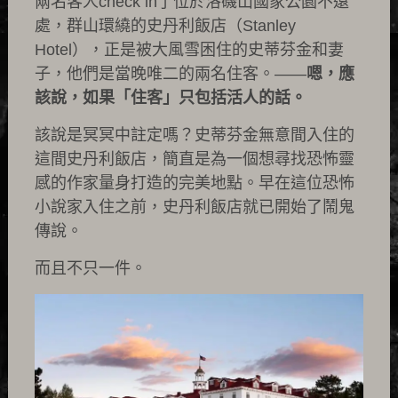
兩名客人check in了位於洛磯山國家公園不遠
處，群山環繞的史丹利飯店（Stanley
Hotel），正是被大風雪困住的史蒂芬金和妻
子，他們是當晚唯二的兩名住客。——
嗯，應
該說，如果「住客」只包括活人的話。
該說是冥冥中註定嗎？史蒂芬金無意間入住的
這間史丹利飯店，簡直是為一個想尋找恐怖靈
感的作家量身打造的完美地點。早在這位恐怖
小說家入住之前，史丹利飯店就已開始了鬧鬼
傳說。
而且不只一件。