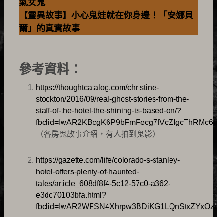
氣女鬼
【靈異故事】小心鬼娃就在你身邊！「安娜貝
爾」的真實故事
參考資料：
https://thoughtcatalog.com/christine-
stockton/2016/09/real-ghost-stories-from-the-
staff-of-the-hotel-the-shining-is-based-on/?
fbclid=IwAR2KBcgK6P9bFmFecg7fVcZIgcThRMc
（各房鬼故事介紹，有人拍到鬼影）
https://gazette.com/life/colorado-s-stanley-
hotel-offers-plenty-of-haunted-
tales/article_608df8f4-5c12-57c0-a362-
e3dc70103bfa.html?
fbclid=IwAR2WFSN4Xhrpw3BDiKG1LQnStxZYxO