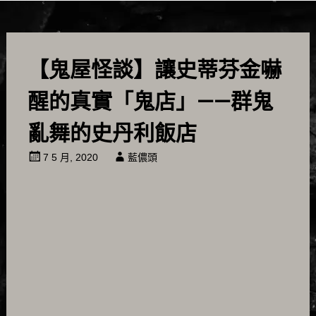
【鬼屋怪談】讓史蒂芬金嚇
醒的真實「鬼店」——群鬼
亂舞的史丹利飯店
7 5 月, 2020
藍儂頭