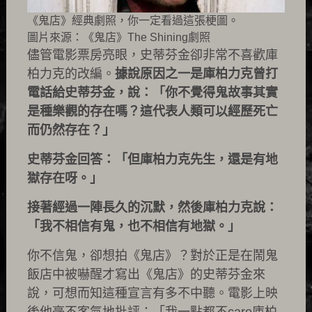
《鬼店》經典劇照，你一定看過這張梗圖。
圖片來源：《鬼店》The Shining劇照
儘管電影票房亮眼，史蒂芬金卻非常不喜歡庫
柏力克的改編。
據說原因之一是庫柏力克曾打
電話給史蒂芬金，說：「你不覺得鬼故事其實
是種樂觀的存在嗎？這代表人類可以經歷死亡
而仍然存在？」
史蒂芬金回答：「但庫柏力克先生，還是有地
獄存在呀。」
接著經過一陣長久的沉默，然後庫柏力克說：
「我不相信有鬼，也不相信有地獄。」
你不信鬼，卻想拍《鬼店》？對於正是在鬧鬼
飯店中被嚇醒才寫出《鬼店》的史蒂芬金來
說，可想而知這種宣言有多不中聽。電影上映