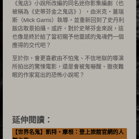
《鬼店》小說所改編的同名迷你影集編劇（也
被稱為《史蒂芬金之鬼店》），由米克・蓋瑞
斯（Mick Garris）執導，並重新回到了史丹利
飯店取景拍攝。或許，對於史蒂芬金來說，這
也像是終於給了當初賜予他靈感的鬼魂們一個
應得的交代吧？
至於你，會更喜歡由不怕鬼、不信地獄的導演
所拍出的驚悚電影，還是會被鬼嚇醒、徹夜難
眠的作家寫出的恐怖小說呢？
延伸閱讀：
【世界名鬼】凱特・摩根：登上旅館官網的人