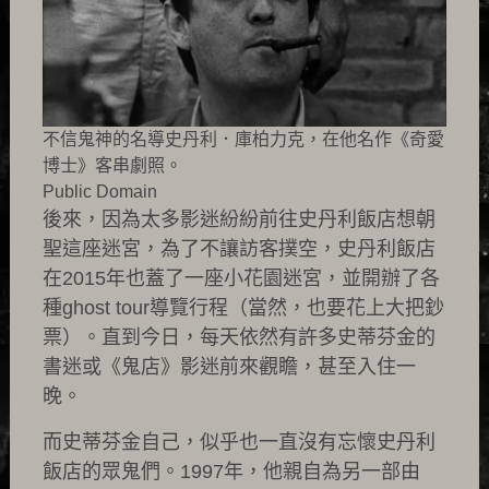
不信鬼神的名導史丹利．庫柏力克，在他名作《奇愛
博士》客串劇照。
Public Domain
後來，因為太多影迷紛紛前往史丹利飯店想朝
聖這座迷宮，為了不讓訪客撲空，史丹利飯店
在2015年也蓋了一座小花園迷宮，並開辦了各
種ghost tour導覽行程（當然，也要花上大把鈔
票）。直到今日，每天依然有許多史蒂芬金的
書迷或《鬼店》影迷前來觀瞻，甚至入住一
晚。
而史蒂芬金自己，似乎也一直沒有忘懷史丹利
飯店的眾鬼們。1997年，他親自為另一部由