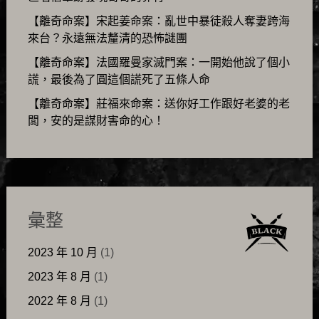
【離奇命案】宋起姜命案：亂世中暴徒殺人奪妻跨海
來台？永遠無法釐清的恐怖謎團
【離奇命案】法國羅曼家滅門案：一開始他說了個小
謊，最後為了圓這個謊死了五條人命
【離奇命案】莊福來命案：送你好工作跟好老婆的老
闆，安的是謀財害命的心！
彙整
2023 年 10 月
(1)
2023 年 8 月
(1)
2022 年 8 月
(1)