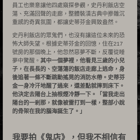
員工也樂意讓他四處窺探參觀，史丹利飯店空
蕩、充滿回聲的走廊，整體裝潢古典中摻雜沉
重感的奇異氛圍，都讓史蒂芬金興致盎然。
史丹利飯店的眾鬼們，也沒有讓這位未來的恐
怖大師失望。根據史蒂芬金的回憶，住在217
號房的那個晚上，他忽然惡夢不斷，反覆從睡
夢中驚醒。
其中一個夢裡，他看見三歲的小兒
子，在長長的、空蕩蕩的飯店走廊上逃命，身
後追著一條不斷跳動搖晃的消防水帶。史蒂芬
金一身冷汗地醒了過來，還差點就摔到床下。
他決定去陽台上抽根煙冷靜一下。「當我走出
陽台的一剎那，就像被雷打到一樣，整部小說
的骨架在我的腦海誕生了。」
我要拍《鬼店》，但我不相信有