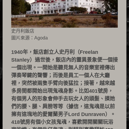
史丹利飯店
圖片來源：Agoda
1940年，飯店創立人史丹利（Freelan
Stanley）過世後，飯店內的靈異景象便一個接
一個出現。一開始是聽見無人的音樂室裡傳出
彈奏琴鍵的聲響；而後是員工一個人在大廳
裡，突然被兩隻手臂向後猛拉；接著，越來越
多房間都開始出現鬼魂身影。比如401號房，
有個男人的形象會伸手去玩女人的頭髮、摸她
們的腰、腿、肩膀等等（據信，這鬼魂是以前
擁有這塊地的愛爾蘭男子Lord Dunraven）。
418號房有個小女孩鬼魂，喜歡開開關關玩浴