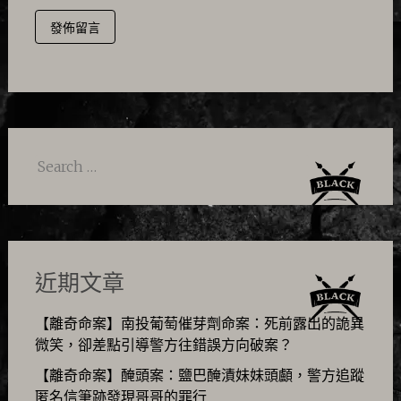
Search
for:
近期文章
【離奇命案】南投葡萄催芽劑命案：死前露出的詭異
微笑，卻差點引導警方往錯誤方向破案？
【離奇命案】醃頭案：鹽巴醃漬妹妹頭顱，警方追蹤
匿名信筆跡發現哥哥的罪行