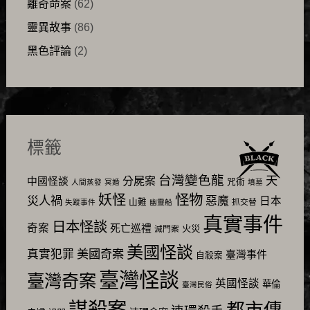
離奇命案
(62)
靈異故事
(86)
黑色評論
(2)
標籤
台灣變色龍
天
分屍案
中國怪談
咒術
人間蒸發
冥婚
墳墓
怪物
妖怪
災人禍
惡魔
日本
山難
抓交替
失蹤事件
幽靈船
真實事件
日本怪談
奇案
死亡巡禮
火災
滅門案
美國怪談
美國奇案
真實犯罪
臺灣事件
自殺案
臺灣怪談
臺灣奇案
英國怪談
華倫
臺灣民俗
謀殺案