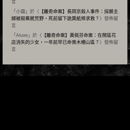
言
「
小霜
」於〈
【離奇命案】長岡京殺人事件：採蕨主
婦被殺棄屍荒野，死前留下詭異紙條求救？
〉發佈留
言
「
Aluxe
」於〈
【離奇命案】黃佩芬命案：在鬧區花
店消失的少女，一年前早已命喪木柵山區？
〉發佈留
言