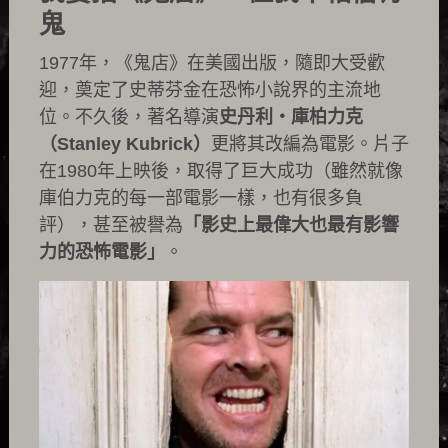
鬼
1977年，《鬼店》在美國出版，隨即大受歡
迎，奠定了史蒂芬金在恐怖小說界的主流地
位。不久後，著名導演
史丹利・庫柏力克
（Stanley Kubrick）
更將其改編為電影。片子
在1980年上映後，取得了巨大成功（雖然就像
庫伯力克的每一部電影一樣，也有很多負
評），甚至被譽為
「影史上最偉大也最有影響
力的恐怖電影」
。