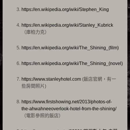
https://en.wikipedia.org/wiki/Stephen_King
https://en.wikipedia.org/wiki/Stanley_Kubrick
（庫柏力克）
https://en.wikipedia.org/wiki/The_Shining_(film)
https://en.wikipedia.org/wiki/The_Shining_(novel)
https://www.stanleyhotel.com
(飯店官網，有一
些房間照片)
https://www.firstshowing.net/2013/photos-of-
the-ahwahneeoverlook-hotel-from-the-shining/
（電影參照的飯店）