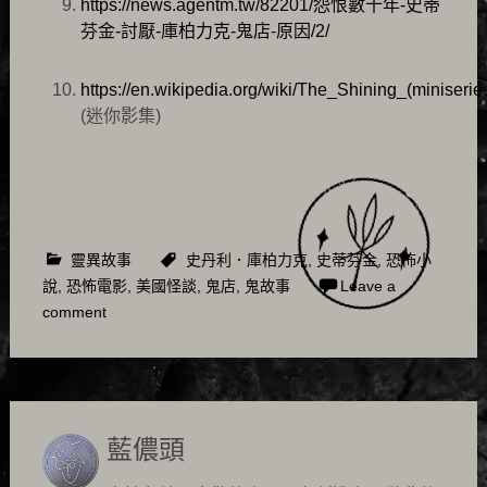
https://news.agentm.tw/82201/怨恨數十年-史蒂
芬金-討厭-庫柏力克-鬼店-原因/2/
https://en.wikipedia.org/wiki/The_Shining_(miniserie
(迷你影集)
靈異故事
史丹利．庫柏力克
,
史蒂芬金
,
恐怖小
說
,
恐怖電影
,
美國怪談
,
鬼店
,
鬼故事
Leave a
comment
藍儂頭