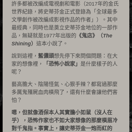
許多都被改編成電視劇和電影（2017年的金氏
世界紀錄，將史蒂芬金正式登錄為「全球最多
文學創作被改編成影視作品的作者」）。其中
最經典，同時也是奠立史蒂芬金地位的一部作
品，無疑就是1977年出版的
《鬼店》（
The
Shining
）
這本小說了。
說到這裡，
藍儂頭
想先停下來問個問題：在大
家的想像裡，
「恐怖小說家」
是什麼樣子的人
呢？
藝高膽大、陰陽怪氣、心狠手辣？都寫過那麼
多厲鬼殭屍血肉橫飛了，還有什麼會讓他們害
怕？
嗯，但就像酒保本人其實膽小如鼠（沒人在
乎），恐怖作家也不如大家想像的那麼橫眉冷
對千鬼指。事實上，讓史蒂芬金一炮而紅的