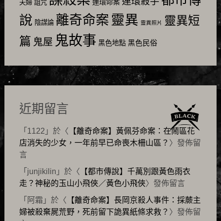
都市傳
連環殺手
連環命案
夫婦
詛咒
靈異
說
離奇命案
靈異短
陰謀論
靈異照片
鬼故事
篇
鬼屋
黑色民俗
黑色地點
近期留言
「
1122
」於〈
【離奇命案】黃佩芬命案：在鬧區花
店消失的少女，一年前早已命喪木柵山區？
〉發佈留
言
「
junjikilin
」於〈
【都市傳說】千萬別跟黃色雨衣
走？神秘的玉山小飛俠／黃色小飛俠
〉發佈留言
「
阿霜
」於〈
【離奇命案】長岡京殺人事件：採蕨主
婦被殺棄屍荒野，死前留下詭異紙條求救？
〉發佈留