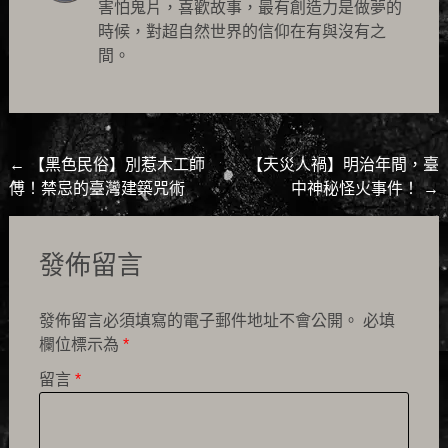
害怕鬼片，喜歡故事，最有創造力是做夢的
時候，對超自然世界的信仰在有與沒有之
間。
Post
←
【黑色民俗】別惹木工師
【天災人禍】明治年間，臺
傅！禁忌的臺灣建築咒術
中神秘怪火事件！
→
navigation
發佈留言
發佈留言必須填寫的電子郵件地址不會公開。
必填
欄位標示為
*
留言
*