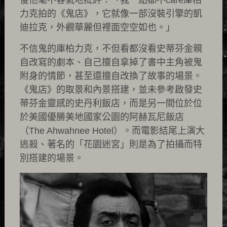
後他毫不客氣地批評：「我一點都不care庫柏
力克拍的《鬼店》，它就像一部沒裝引擎的凱
迪拉克，外觀華麗但裡面空空如也。」
不信鬼的庫柏力克，不但看都沒看史蒂芬金親
自改寫的劇本、自己擅自拿掉了書中主角被鬼
附身的情節，甚至還擅自改換了故事的場景。
《鬼店》的取景和內景搭建，並未參考啟發史
蒂芬金靈感的史丹利飯店，而是另一間位於位
於美國優勝美地國家公園的阿赫瓦尼飯店
（The Ahwahnee Hotel）。而電影結尾上演大
逃殺、著名的「花園迷宮」則是為了拍攝而特
別搭建的場景。