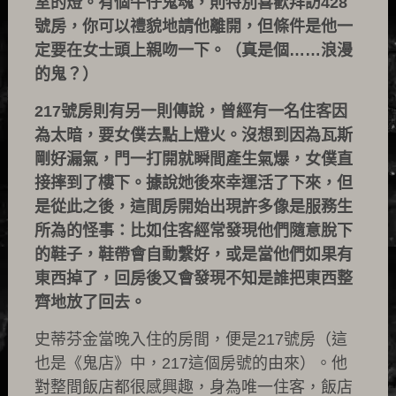
室的燈。有個牛仔鬼魂，則特別喜歡拜訪428
號房，你可以禮貌地請他離開，但條件是他一
定要在女士頭上親吻一下。（真是個……浪漫
的鬼？）
217號房則有另一則傳說，曾經有一名住客因
為太暗，要女僕去點上燈火。沒想到因為瓦斯
剛好漏氣，門一打開就瞬間產生氣爆，女僕直
接摔到了樓下。據說她後來幸運活了下來，但
是從此之後，這間房開始出現許多像是服務生
所為的怪事：比如住客經常發現他們隨意脫下
的鞋子，鞋帶會自動繫好，或是當他們如果有
東西掉了，回房後又會發現不知是誰把東西整
齊地放了回去。
史蒂芬金當晚入住的房間，便是217號房（這
也是《鬼店》中，217這個房號的由來）。他
對整間飯店都很感興趣，身為唯一住客，飯店