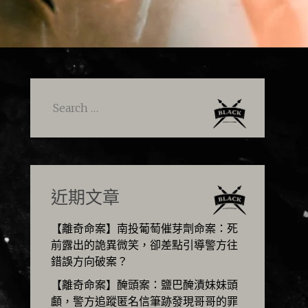
Search
for:
近期文章
【離奇命案】南投葡萄催芽劑命案：死
前露出的詭異微笑，卻差點引導警方往
錯誤方向破案？
【離奇命案】醃頭案：鹽巴醃漬妹妹頭
顱，警方追蹤匿名信筆跡發現哥哥的罪