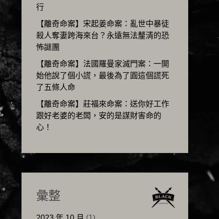
行
【離奇命案】宋起姜命案：亂世中暴徒
殺人奪妻跨海來台？永遠無法釐清的恐
怖謎團
【離奇命案】法國羅曼家滅門案：一開
始他說了個小謊，最後為了圓這個謊死
了五條人命
【離奇命案】莊福來命案：送你好工作
跟好老婆的老闆，安的是謀財害命的
心！
彙整
2023 年 10 月
(1)