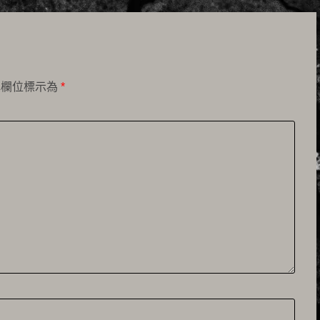
填欄位標示為
*