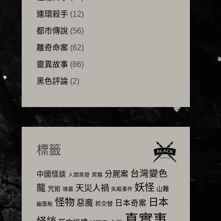
連環殺手
(12)
都市傳說
(56)
離奇命案
(62)
靈異故事
(86)
黑色評論
(2)
標籤
台灣變色
分屍案
中國怪談
人間蒸發
冥婚
妖怪
龍
天災人禍
咒術
山難
墳墓
失蹤事件
怪物
日本
惡魔
日本奇案
抓交替
幽靈船
真實事