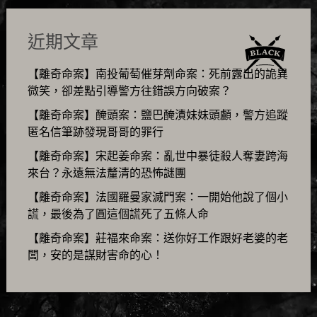
近期文章
【離奇命案】南投葡萄催芽劑命案：死前露出的詭異
微笑，卻差點引導警方往錯誤方向破案？
【離奇命案】醃頭案：鹽巴醃漬妹妹頭顱，警方追蹤
匿名信筆跡發現哥哥的罪行
【離奇命案】宋起姜命案：亂世中暴徒殺人奪妻跨海
來台？永遠無法釐清的恐怖謎團
【離奇命案】法國羅曼家滅門案：一開始他說了個小
謊，最後為了圓這個謊死了五條人命
【離奇命案】莊福來命案：送你好工作跟好老婆的老
闆，安的是謀財害命的心！