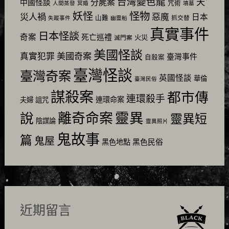
台灣變色龍
天
分屍案
中國怪談
咒術
人間蒸發
冥婚
墳墓
怪物
妖怪
災人禍
惡魔
日本
山難
抓交替
失蹤事件
幽靈船
真實事件
日本怪談
奇案
死亡巡禮
火災
滅門案
美國怪談
美國奇案
真實犯罪
臺灣事件
自殺案
臺灣怪談
臺灣奇案
英國怪談
華倫
臺灣民俗
謀殺案
都市傳
連環殺手
連環命案
夫婦
詛咒
靈異
說
離奇命案
靈異短
陰謀論
靈異照片
鬼故事
篇
鬼屋
黑色民俗
黑色地點
近期留言