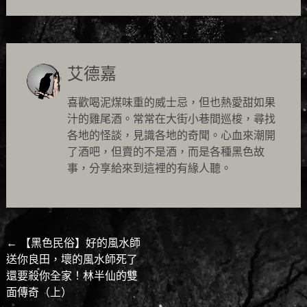
艾德嘉
喜歡喝泥煤味重的威士忌，但也熱愛甜如果
汁的雞尾酒。常常在大街小巷間巡梭，尋找
各地的怪談，見識各地的奇聞。心血來潮開
了酒吧，但賣的不是酒，而是各種黑色故
事，分享給來到這裡的有緣人聽。
Post
←
【黑色民俗】好的風水師
送你良田，壞的風水師死了
navigation
還要殺你全家！林半仙的雙
面傳奇（上）