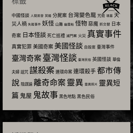
標籤
台灣變色龍
天
分屍案
中國怪談
咒術
人間蒸發
冥婚
墳墓
怪物
妖怪
災人禍
惡魔
日本
山難
抓交替
失蹤事件
幽靈船
真實事件
日本怪談
奇案
死亡巡禮
火災
滅門案
美國怪談
美國奇案
真實犯罪
臺灣事件
自殺案
臺灣怪談
臺灣奇案
英國怪談
華倫
臺灣民俗
謀殺案
都市傳
連環殺手
連環命案
夫婦
詛咒
靈異
說
離奇命案
靈異短
陰謀論
靈異照片
鬼故事
篇
鬼屋
黑色民俗
黑色地點