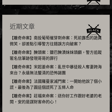
近期文章
【離奇命案】南投葡萄催芽劑命案：死前露出的詭異
微笑，卻差點引導警方往錯誤方向破案？
【離奇命案】醃頭案：鹽巴醃漬妹妹頭顱，警方追蹤
匿名信筆跡發現哥哥的罪行
【離奇命案】宋起姜命案：亂世中暴徒殺人奪妻跨海
來台？永遠無法釐清的恐怖謎團
【離奇命案】法國羅曼家滅門案：一開始他說了個小
謊，最後為了圓這個謊死了五條人命
【離奇命案】莊福來命案：送你好工作跟好老婆的老
闆，安的是謀財害命的心！