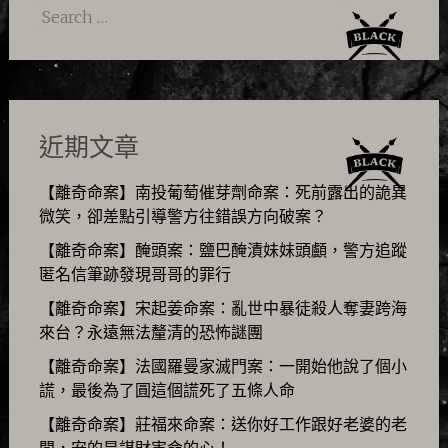
Search
for:
近期文章
【離奇命案】南投葡萄催芽劑命案：死前露出的詭異
微笑，卻差點引導警方往錯誤方向破案？
【離奇命案】醃頭案：鹽巴醃漬妹妹頭顱，警方追蹤
匿名信筆跡發現哥哥的罪行
【離奇命案】宋起姜命案：亂世中暴徒殺人奪妻跨海
來台？永遠無法釐清的恐怖謎團
【離奇命案】法國羅曼家滅門案：一開始他說了個小
謊，最後為了圓這個謊死了五條人命
【離奇命案】莊福來命案：送你好工作跟好老婆的老