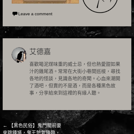
Leave a comment
艾德嘉
喜歡喝泥煤味重的威士忌，但也熱愛甜如果
汁的雞尾酒。常常在大街小巷間巡梭，尋找
各地的怪談，見識各地的奇聞。心血來潮開
了酒吧，但賣的不是酒，而是各種黑色故
事，分享給來到這裡的有緣人聽。
Post
←
【黑色民俗】鬼門關前要
來跳鍾馗，鬼王煞氣降臨，