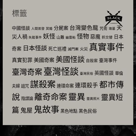
標籤
台灣變色龍
天
分屍案
中國怪談
咒術
人間蒸發
冥婚
墳墓
怪物
妖怪
災人禍
惡魔
日本
山難
抓交替
失蹤事件
幽靈船
真實事件
日本怪談
奇案
死亡巡禮
火災
滅門案
美國怪談
美國奇案
真實犯罪
臺灣事件
自殺案
臺灣怪談
臺灣奇案
英國怪談
華倫
臺灣民俗
謀殺案
都市傳
連環殺手
連環命案
夫婦
詛咒
靈異
說
離奇命案
靈異短
陰謀論
靈異照片
鬼故事
篇
鬼屋
黑色民俗
黑色地點