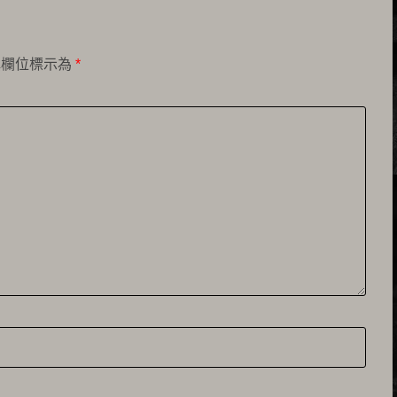
填欄位標示為
*