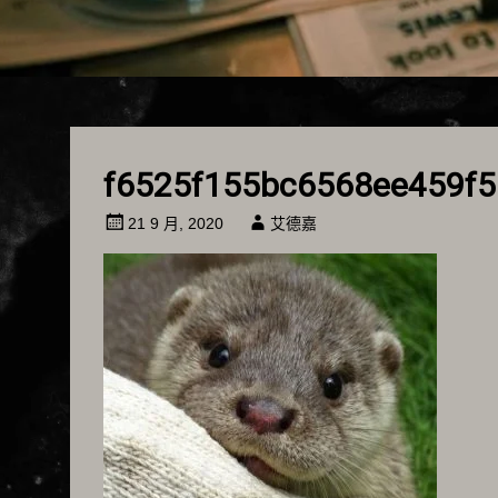
f6525f155bc6568ee459f5
21 9 月, 2020
艾德嘉