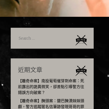
Search
for:
近期文章
【離奇命案】南投葡萄催芽劑命案：死
前露出的詭異微笑，卻差點引導警方往
錯誤方向破案？
【離奇命案】醃頭案：鹽巴醃漬妹妹頭
顱，警方追蹤匿名信筆跡發現哥哥的罪