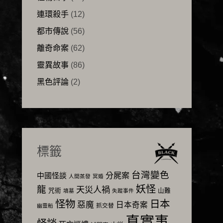
連環殺手
(12)
都市傳說
(56)
離奇命案
(62)
靈異故事
(86)
黑色評論
(2)
標籤
台灣變色
分屍案
中國怪談
人間蒸發
冥婚
妖怪
龍
天災人禍
咒術
山難
墳墓
失蹤事件
怪物
日本
惡魔
日本奇案
抓交替
幽靈船
真實事