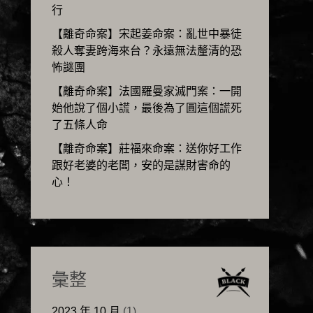
行
【離奇命案】宋起姜命案：亂世中暴徒
殺人奪妻跨海來台？永遠無法釐清的恐
怖謎團
【離奇命案】法國羅曼家滅門案：一開
始他說了個小謊，最後為了圓這個謊死
了五條人命
【離奇命案】莊福來命案：送你好工作
跟好老婆的老闆，安的是謀財害命的
心！
彙整
2023 年 10 月
(1)