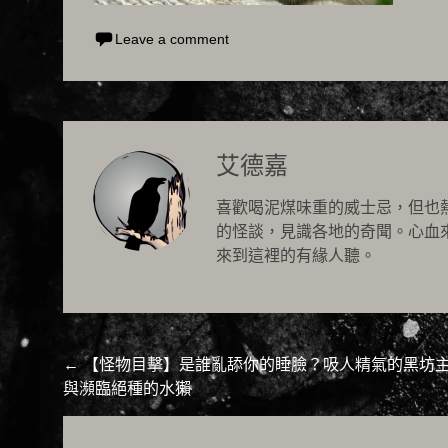
Leave a comment
艾德嘉
喜歡喝泥煤味重的威士忌，但也
的怪談，見識各地的奇聞。心血
來到這裡的有緣人聽。
Post
←
【怪物目擊】是誰亂舔你的睡臉？吸人精氣的黑坊
與瀕臨絕種的水獺
navigation