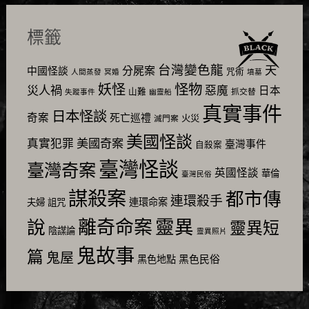
標籤
台灣變色龍
天
分屍案
中國怪談
咒術
人間蒸發
冥婚
墳墓
怪物
妖怪
災人禍
惡魔
日本
山難
抓交替
失蹤事件
幽靈船
真實事件
日本怪談
奇案
死亡巡禮
火災
滅門案
美國怪談
美國奇案
真實犯罪
臺灣事件
自殺案
臺灣怪談
臺灣奇案
英國怪談
華倫
臺灣民俗
謀殺案
都市傳
連環殺手
連環命案
夫婦
詛咒
靈異
說
離奇命案
靈異短
陰謀論
靈異照片
鬼故事
篇
鬼屋
黑色民俗
黑色地點