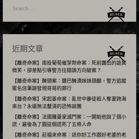
Search
for:
近期文章
【離奇命案】南投葡萄催芽劑命案：死前露出的詭異
微笑，卻差點引導警方往錯誤方向破案？
【離奇命案】醃頭案：鹽巴醃漬妹妹頭顱，警方追蹤
匿名信筆跡發現哥哥的罪行
【離奇命案】宋起姜命案：亂世中暴徒殺人奪妻跨海
來台？永遠無法釐清的恐怖謎團
【離奇命案】法國羅曼家滅門案：一開始他說了個小
謊，最後為了圓這個謊死了五條人命
【離奇命案】莊福來命案：送你好工作跟好老婆的老