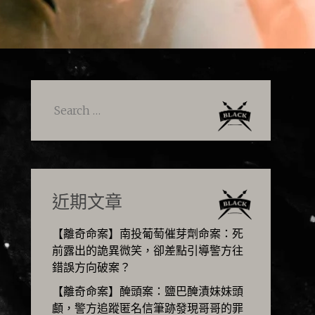
Search
for:
近期文章
【離奇命案】南投葡萄催芽劑命案：死
前露出的詭異微笑，卻差點引導警方往
錯誤方向破案？
【離奇命案】醃頭案：鹽巴醃漬妹妹頭
顱，警方追蹤匿名信筆跡發現哥哥的罪