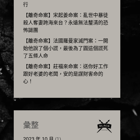
行
【離奇命案】宋起姜命案：亂世中暴徒
殺人奪妻跨海來台？永遠無法釐清的恐
怖謎團
【離奇命案】法國羅曼家滅門案：一開
始他說了個小謊，最後為了圓這個謊死
了五條人命
【離奇命案】莊福來命案：送你好工作
跟好老婆的老闆，安的是謀財害命的
心！
彙整
2023 年 10 月
(1)