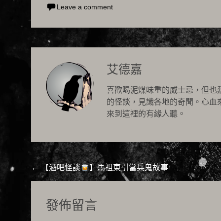
Leave a comment
艾德嘉
喜歡喝泥煤味重的威士忌，但也
的怪談，見識各地的奇聞。心血
來到這裡的有緣人聽。
Post
←
【酒吧怪談
】馬祖東引當兵鬼故事
navigation
發佈留言