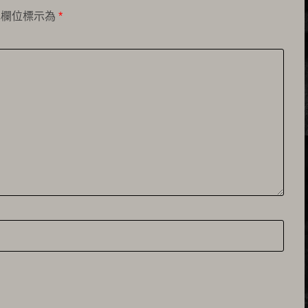
填欄位標示為
*