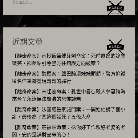
Search
for:
近期文章
【離奇命案】南投葡萄催芽劑命案：死前露出的詭異
微笑，卻差點引導警方往錯誤方向破案？
【離奇命案】醃頭案：鹽巴醃漬妹妹頭顱，警方追蹤
匿名信筆跡發現哥哥的罪行
【離奇命案】宋起姜命案：亂世中暴徒殺人奪妻跨海
來台？永遠無法釐清的恐怖謎團
【離奇命案】法國羅曼家滅門案：一開始他說了個小
謊，最後為了圓這個謊死了五條人命
【離奇命案】莊福來命案：送你好工作跟好老婆的老
闆，安的是謀財害命的心！