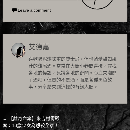
Leave a comment
艾德嘉
喜歡喝泥煤味重的威士忌，但也熱愛甜如果
汁的雞尾酒。常常在大街小巷間巡梭，尋找
各地的怪談，見識各地的奇聞。心血來潮開
了酒吧，但賣的不是酒，而是各種黑色故
事，分享給來到這裡的有緣人聽。
Post
←
【離奇命案】來吉村毒殺
案：13歲少女為怨殺全家！
navigation