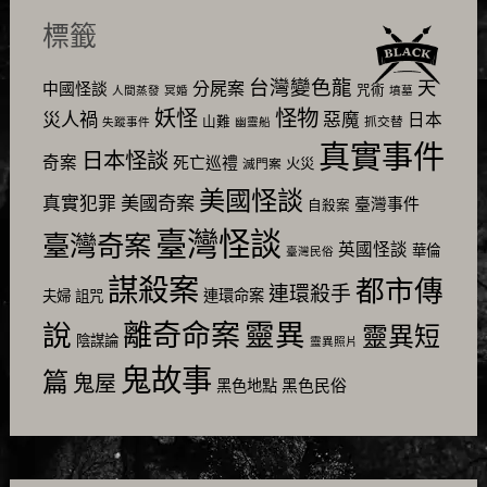
標籤
台灣變色龍
天
分屍案
中國怪談
咒術
人間蒸發
冥婚
墳墓
怪物
妖怪
災人禍
惡魔
日本
山難
抓交替
失蹤事件
幽靈船
真實事件
日本怪談
奇案
死亡巡禮
火災
滅門案
美國怪談
美國奇案
真實犯罪
臺灣事件
自殺案
臺灣怪談
臺灣奇案
英國怪談
華倫
臺灣民俗
謀殺案
都市傳
連環殺手
連環命案
夫婦
詛咒
靈異
說
離奇命案
靈異短
陰謀論
靈異照片
鬼故事
篇
鬼屋
黑色民俗
黑色地點