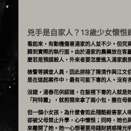
兇手是自家人？13歲少女懷恨
看起來，有動機傷害湯家的人並不少。但究
歸到實際的執行面。由於湯家的農藥放在客
麼若是預謀殺人，外來者要怎麼進入湯家廚
檢警等調查人員，因此排除了陳清作與江文
是在這起案件中，最有可能下毒的人。沒有
沒錯，湯春花供認道，在飯裡下毒的人就是
「阿特靈」，就剪開來拿了兩小包，撒在母
但一個小女孩，為什麼會如此殘酷殺害家人
卻被父母禁止升學，心中懷恨；同時，她也
來離開了她。她一心想著要用錢財誘惑陳光