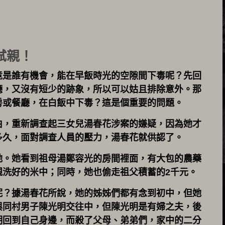
弒親！
竟是誰有機會，能在早飯時光的空隙間下毒呢？先回
廳，又沒有短少的跡象，所以可以姑且排除意外。那
房或餐廳，在白飯中下毒？這是個重要的問題。
伯，重新調查起三女兒湯春花涉案的嫌疑，因為她才
多久，面對調查人員的壓力，湯春花就供認了。
她。她看到祖母湯鄭容光的房間裡面，有大包的農藥
親洗好的米中；同時，她也偷走祖父積蓄的2千元。
呢？據湯春花所說，她的姊姊們都有念到初中，但她
與同村男子陳光明交往中，但陳光明是有婦之夫，後
明回到自己身邊，而殺了父母、弟弟們，家中的二分