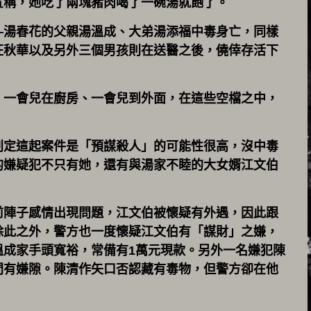
宣稱，她吃了兩塊豬肉喝了一碗湯就飽了。
—湯春花的父親湯溫成、大弟湯添福中毒身亡，同樣
汪秋華以及另外三個男孩則在送醫之後，僥倖存活下
，一會兒在廚房、一會兒到外面，在這些空檔之中，
判定這起案件是「預謀殺人」的可能性很高，沒中毒
的嫌疑犯不只有她，還有與湯家不睦的大女婿江文伯
前陣子感情出現問題，江文伯被懷疑有外遇，因此跟
除此之外，警方也一度懷疑江文伯有「謀財」之嫌，
溫成家手頭寬裕，常備有1萬元現款。另外一名嫌犯陳
間有嫌隙。陳清作矢口否認藏有毒物，但警方卻在他