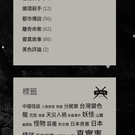
連環殺手
(12)
都市傳說
(56)
離奇命案
(62)
靈異故事
(86)
黑色評論
(2)
標籤
台灣變色
分屍案
中國怪談
人間蒸發
冥婚
妖怪
龍
天災人禍
咒術
山難
墳墓
失蹤事件
怪物
日本
惡魔
日本奇案
抓交替
幽靈船
真實事