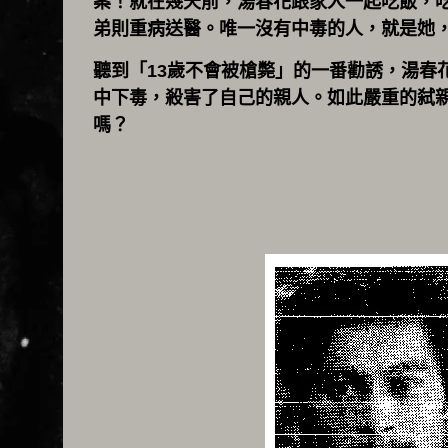
案！就在幾天前，湯春花跟家人一起吃飯，
弟則重病送醫。唯一沒有中毒的人，就是她
聽到「13歲不會被槍斃」的一番勸誘，湯春
中下毒，殺害了自己的親人。如此嚴重的弑親
嗎？