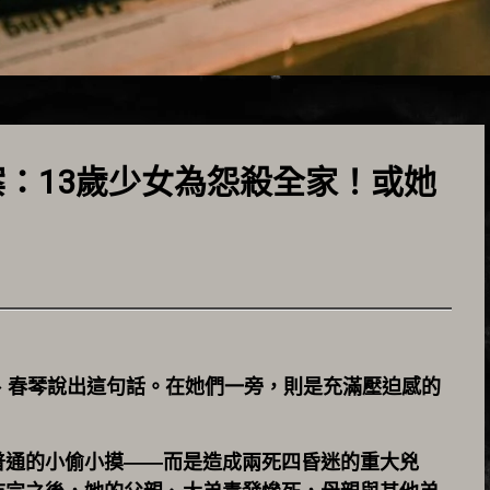
：13歲少女為怨殺全家！或她
、春琴說出這句話。在她們一旁，則是充滿壓迫感的
普通的小偷小摸——而是造成兩死四昏迷的重大兇