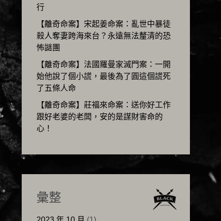
行
【離奇命案】宋起姜命案：亂世中暴徒
殺人奪妻跨海來台？永遠無法釐清的恐
怖謎團
【離奇命案】法國羅曼家滅門案：一開
始他說了個小謊，最後為了圓這個謊死
了五條人命
【離奇命案】莊福來命案：送你好工作
跟好老婆的老闆，安的是謀財害命的
心！
彙整
2023 年 10 月
(1)