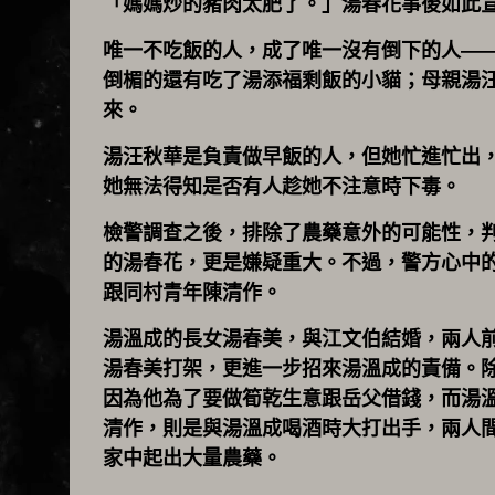
「媽媽炒的豬肉太肥了。」湯春花事後如此
唯一不吃飯的人，成了唯一沒有倒下的人—
倒楣的還有吃了湯添福剩飯的小貓；母親湯
來。
湯汪秋華是負責做早飯的人，但她忙進忙出
她無法得知是否有人趁她不注意時下毒。
檢警調查之後，排除了農藥意外的可能性，
的湯春花，更是嫌疑重大。不過，警方心中
跟同村青年陳清作。
湯溫成的長女湯春美，與江文伯結婚，兩人
湯春美打架，更進一步招來湯溫成的責備。
因為他為了要做筍乾生意跟岳父借錢，而湯
清作，則是與湯溫成喝酒時大打出手，兩人
家中起出大量農藥。