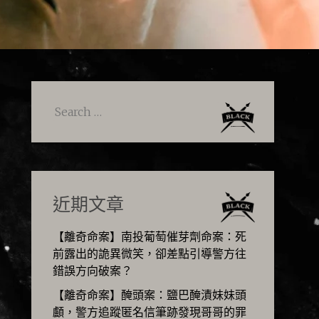
Search
for:
近期文章
【離奇命案】南投葡萄催芽劑命案：死
前露出的詭異微笑，卻差點引導警方往
錯誤方向破案？
【離奇命案】醃頭案：鹽巴醃漬妹妹頭
顱，警方追蹤匿名信筆跡發現哥哥的罪