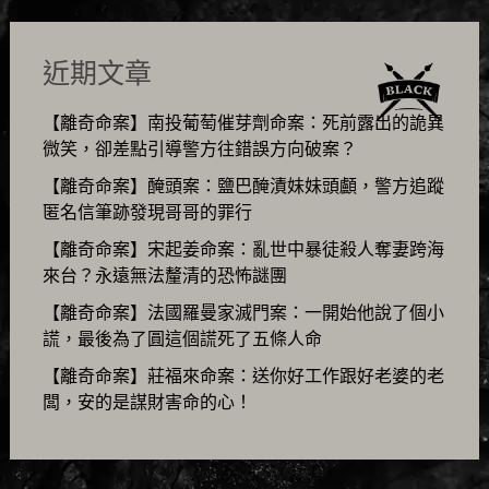
近期文章
【離奇命案】南投葡萄催芽劑命案：死前露出的詭異
微笑，卻差點引導警方往錯誤方向破案？
【離奇命案】醃頭案：鹽巴醃漬妹妹頭顱，警方追蹤
匿名信筆跡發現哥哥的罪行
【離奇命案】宋起姜命案：亂世中暴徒殺人奪妻跨海
來台？永遠無法釐清的恐怖謎團
【離奇命案】法國羅曼家滅門案：一開始他說了個小
謊，最後為了圓這個謊死了五條人命
【離奇命案】莊福來命案：送你好工作跟好老婆的老
闆，安的是謀財害命的心！