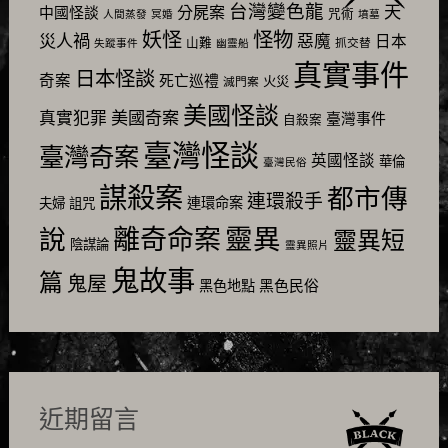
台灣變色龍
天
分屍案
中國怪談
咒術
人間蒸發
冥婚
墳墓
怪物
妖怪
災人禍
惡魔
日本
山難
抓交替
失蹤事件
幽靈船
真實事件
日本怪談
奇案
死亡巡禮
火災
滅門案
美國怪談
美國奇案
真實犯罪
臺灣事件
自殺案
臺灣怪談
臺灣奇案
英國怪談
華倫
臺灣民俗
謀殺案
都市傳
連環殺手
連環命案
夫婦
詛咒
靈異
說
離奇命案
靈異短
陰謀論
靈異照片
鬼故事
篇
鬼屋
黑色民俗
黑色地點
近期留言