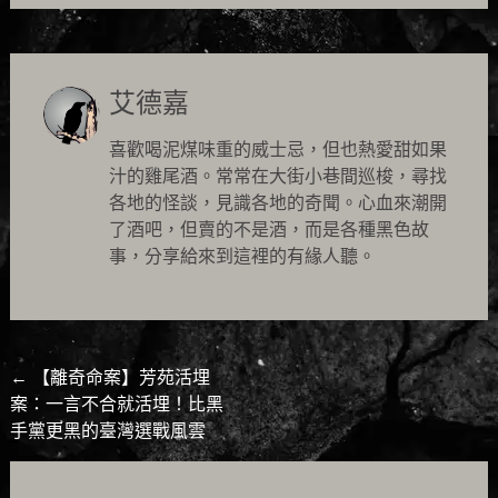
艾德嘉
喜歡喝泥煤味重的威士忌，但也熱愛甜如果
汁的雞尾酒。常常在大街小巷間巡梭，尋找
各地的怪談，見識各地的奇聞。心血來潮開
了酒吧，但賣的不是酒，而是各種黑色故
事，分享給來到這裡的有緣人聽。
Post
←
【離奇命案】芳苑活埋
案：一言不合就活埋！比黑
navigation
手黨更黑的臺灣選戰風雲