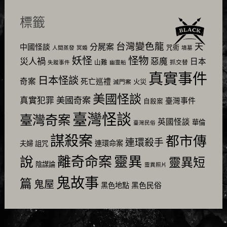
標籤
台灣變色龍
天
分屍案
中國怪談
咒術
人間蒸發
冥婚
墳墓
怪物
妖怪
災人禍
惡魔
日本
山難
抓交替
失蹤事件
幽靈船
真實事件
日本怪談
奇案
死亡巡禮
火災
滅門案
美國怪談
美國奇案
真實犯罪
臺灣事件
自殺案
臺灣怪談
臺灣奇案
英國怪談
華倫
臺灣民俗
謀殺案
都市傳
連環殺手
連環命案
夫婦
詛咒
靈異
說
離奇命案
靈異短
陰謀論
靈異照片
鬼故事
篇
鬼屋
黑色民俗
黑色地點