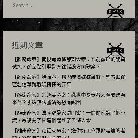
Search
for:
近期文章
【離奇命案】南投葡萄催芽劑命案：死前露出的詭異
微笑，卻差點引導警方往錯誤方向破案？
【離奇命案】醃頭案：鹽巴醃漬妹妹頭顱，警方追蹤
匿名信筆跡發現哥哥的罪行
【離奇命案】宋起姜命案：亂世中暴徒殺人奪妻跨海
來台？永遠無法釐清的恐怖謎團
【離奇命案】法國羅曼家滅門案：一開始他說了個小
謊，最後為了圓這個謊死了五條人命
【離奇命案】莊福來命案：送你好工作跟好老婆的老