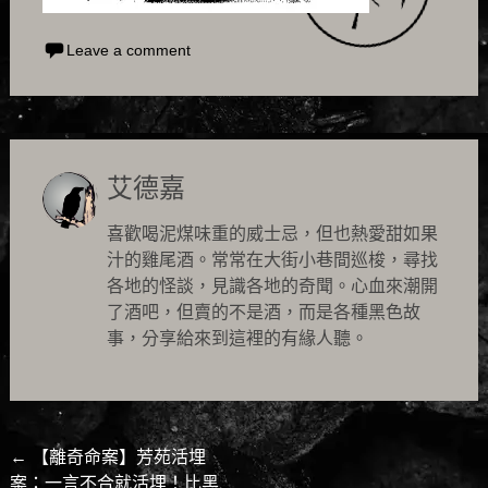
Leave a comment
艾德嘉
喜歡喝泥煤味重的威士忌，但也熱愛甜如果
汁的雞尾酒。常常在大街小巷間巡梭，尋找
各地的怪談，見識各地的奇聞。心血來潮開
了酒吧，但賣的不是酒，而是各種黑色故
事，分享給來到這裡的有緣人聽。
Post
←
【離奇命案】芳苑活埋
案：一言不合就活埋！比黑