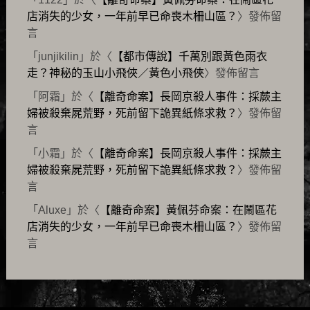
店消失的少女，一年前早已命喪木柵山區？
〉發佈留
言
「
junjikilin
」於〈
【都市傳說】千萬別跟黃色雨衣
走？神秘的玉山小飛俠／黃色小飛俠
〉發佈留言
「
阿霜
」於〈
【離奇命案】長岡京殺人事件：採蕨主
婦被殺棄屍荒野，死前留下詭異紙條求救？
〉發佈留
言
「
小霜
」於〈
【離奇命案】長岡京殺人事件：採蕨主
婦被殺棄屍荒野，死前留下詭異紙條求救？
〉發佈留
言
「
Aluxe
」於〈
【離奇命案】黃佩芬命案：在鬧區花
店消失的少女，一年前早已命喪木柵山區？
〉發佈留
言