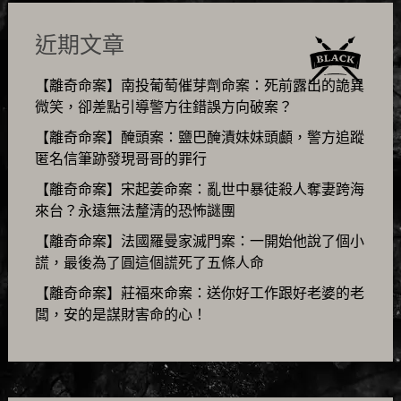
近期文章
【離奇命案】南投葡萄催芽劑命案：死前露出的詭異
微笑，卻差點引導警方往錯誤方向破案？
【離奇命案】醃頭案：鹽巴醃漬妹妹頭顱，警方追蹤
匿名信筆跡發現哥哥的罪行
【離奇命案】宋起姜命案：亂世中暴徒殺人奪妻跨海
來台？永遠無法釐清的恐怖謎團
【離奇命案】法國羅曼家滅門案：一開始他說了個小
謊，最後為了圓這個謊死了五條人命
【離奇命案】莊福來命案：送你好工作跟好老婆的老
闆，安的是謀財害命的心！