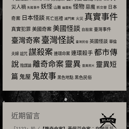
怪物
妖怪
災人禍
惡魔
日本
山難
抓交替
失蹤事件
幽靈船
真實事件
日本怪談
奇案
死亡巡禮
火災
滅門案
美國怪談
美國奇案
真實犯罪
臺灣事件
自殺案
臺灣怪談
臺灣奇案
英國怪談
華倫
臺灣民俗
謀殺案
都市傳
連環殺手
連環命案
夫婦
詛咒
靈異
說
離奇命案
靈異短
陰謀論
靈異照片
鬼故事
篇
鬼屋
黑色民俗
黑色地點
近期留言
「
1122
」於〈
【離奇命案】黃佩芬命案：在鬧區花