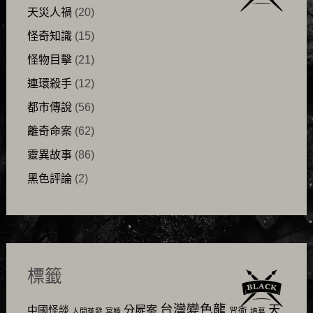
天災人禍
(20)
怪奇知識
(15)
怪物目擊
(21)
連環殺手
(12)
都市傳說
(56)
離奇命案
(62)
靈異故事
(86)
黑色評論
(2)
標籤
台灣變色龍
天
分屍案
中國怪談
咒術
人間蒸發
冥婚
墳墓