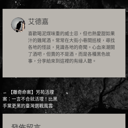
艾德嘉
喜歡喝泥煤味重的威士忌，但也熱愛甜如果
汁的雞尾酒。常常在大街小巷間巡梭，尋找
各地的怪談，見識各地的奇聞。心血來潮開
了酒吧，但賣的不是酒，而是各種黑色故
事，分享給來到這裡的有緣人聽。
Post
←
【離奇命案】芳苑活埋
案：一言不合就活埋！比黑
navigation
手黨更黑的臺灣選戰風雲
發佈留言