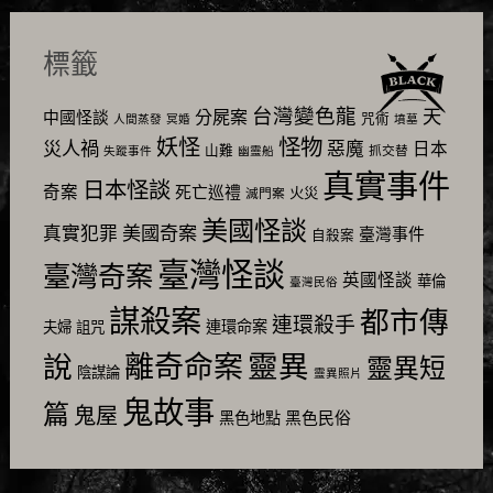
標籤
台灣變色龍
天
分屍案
中國怪談
咒術
人間蒸發
冥婚
墳墓
怪物
妖怪
災人禍
惡魔
日本
山難
抓交替
失蹤事件
幽靈船
真實事件
日本怪談
奇案
死亡巡禮
火災
滅門案
美國怪談
美國奇案
真實犯罪
臺灣事件
自殺案
臺灣怪談
臺灣奇案
英國怪談
華倫
臺灣民俗
謀殺案
都市傳
連環殺手
連環命案
夫婦
詛咒
靈異
說
離奇命案
靈異短
陰謀論
靈異照片
鬼故事
篇
鬼屋
黑色民俗
黑色地點