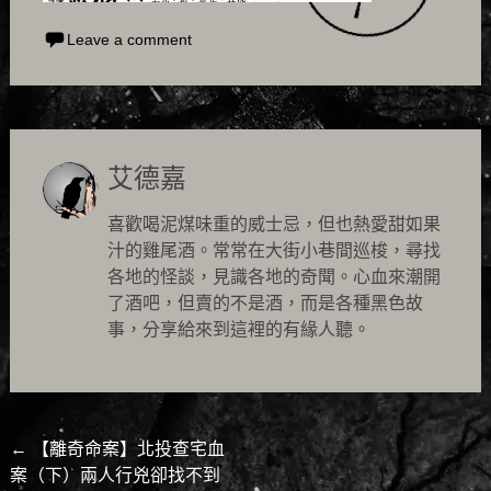
Leave a comment
艾德嘉
喜歡喝泥煤味重的威士忌，但也熱愛甜如果
汁的雞尾酒。常常在大街小巷間巡梭，尋找
各地的怪談，見識各地的奇聞。心血來潮開
了酒吧，但賣的不是酒，而是各種黑色故
事，分享給來到這裡的有緣人聽。
Post
←
【離奇命案】北投查宅血
案（下）兩人行兇卻找不到
navigation