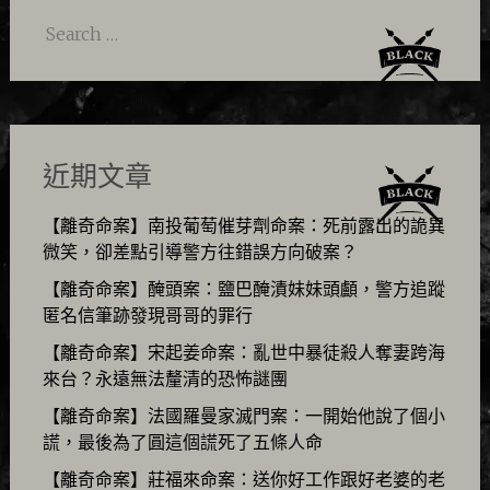
Search
for:
近期文章
【離奇命案】南投葡萄催芽劑命案：死前露出的詭異
微笑，卻差點引導警方往錯誤方向破案？
【離奇命案】醃頭案：鹽巴醃漬妹妹頭顱，警方追蹤
匿名信筆跡發現哥哥的罪行
【離奇命案】宋起姜命案：亂世中暴徒殺人奪妻跨海
來台？永遠無法釐清的恐怖謎團
【離奇命案】法國羅曼家滅門案：一開始他說了個小
謊，最後為了圓這個謊死了五條人命
【離奇命案】莊福來命案：送你好工作跟好老婆的老