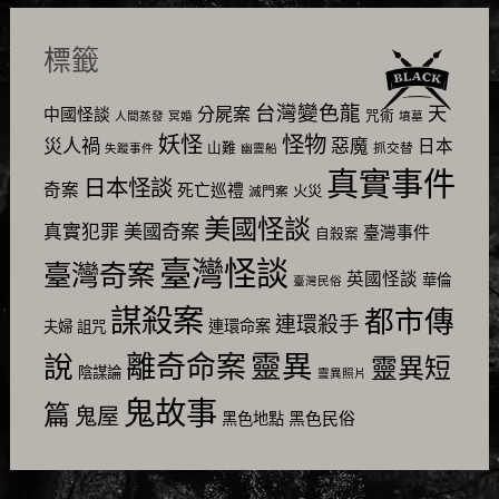
標籤
台灣變色龍
天
分屍案
中國怪談
咒術
人間蒸發
冥婚
墳墓
怪物
妖怪
災人禍
惡魔
日本
山難
抓交替
失蹤事件
幽靈船
真實事件
日本怪談
奇案
死亡巡禮
火災
滅門案
美國怪談
美國奇案
真實犯罪
臺灣事件
自殺案
臺灣怪談
臺灣奇案
英國怪談
華倫
臺灣民俗
謀殺案
都市傳
連環殺手
連環命案
夫婦
詛咒
靈異
說
離奇命案
靈異短
陰謀論
靈異照片
鬼故事
篇
鬼屋
黑色民俗
黑色地點