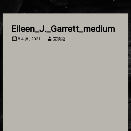
Eileen_J._Garrett_medium
8 4 月, 2021
艾德嘉