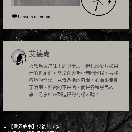
Leave a comment
艾德嘉
喜歡喝泥煤味重的威士忌，但也熱愛甜如果
汁的雞尾酒。常常在大街小巷間巡梭，尋找
各地的怪談，見識各地的奇聞。心血來潮開
了酒吧，但賣的不是酒，而是各種黑色故
事，分享給來到這裡的有緣人聽。
Post
←
【靈異故事】災後無法安