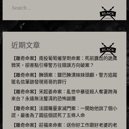
Search
for:
近期文章
【離奇命案】南投葡萄催芽劑命案：死前露出的詭異
微笑，卻差點引導警方往錯誤方向破案？
【離奇命案】醃頭案：鹽巴醃漬妹妹頭顱，警方追蹤
匿名信筆跡發現哥哥的罪行
【離奇命案】宋起姜命案：亂世中暴徒殺人奪妻跨海
來台？永遠無法釐清的恐怖謎團
【離奇命案】法國羅曼家滅門案：一開始他說了個小
謊，最後為了圓這個謊死了五條人命
【離奇命案】莊福來命案：送你好工作跟好老婆的老