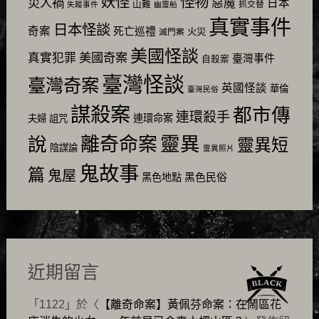
怪物
妖怪
災人禍
惡魔
日本
山難
抓交替
失蹤事件
幽靈船
真實事件
日本怪談
奇案
死亡巡禮
火災
滅門案
美國怪談
美國奇案
真實犯罪
臺灣事件
自殺案
臺灣怪談
臺灣奇案
英國怪談
華倫
臺灣民俗
謀殺案
都市傳
連環殺手
連環命案
夫婦
詛咒
靈異
說
離奇命案
靈異短
陰謀論
靈異照片
鬼故事
篇
鬼屋
黑色民俗
黑色地點
近期留言
「
1122
」於〈
【離奇命案】黃佩芬命案：在鬧區花