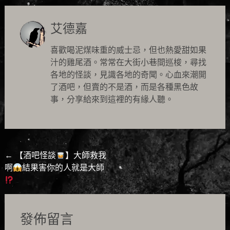
艾德嘉
喜歡喝泥煤味重的威士忌，但也熱愛甜如果
汁的雞尾酒。常常在大街小巷間巡梭，尋找
各地的怪談，見識各地的奇聞。心血來潮開
了酒吧，但賣的不是酒，而是各種黑色故
事，分享給來到這裡的有緣人聽。
Post
←
【酒吧怪談
】大師救我
啊
結果害你的人就是大師
navigation
發佈留言