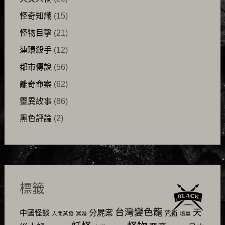
怪奇知識
(15)
怪物目擊
(21)
連環殺手
(12)
都市傳說
(56)
離奇命案
(62)
靈異故事
(86)
黑色評論
(2)
標籤
台灣變色龍
天
分屍案
中國怪談
咒術
人間蒸發
冥婚
墳墓