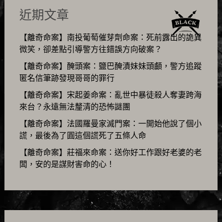
近期文章
【離奇命案】南投葡萄催芽劑命案：死前露出的詭異
微笑，卻差點引導警方往錯誤方向破案？
【離奇命案】醃頭案：鹽巴醃漬妹妹頭顱，警方追蹤
匿名信筆跡發現哥哥的罪行
【離奇命案】宋起姜命案：亂世中暴徒殺人奪妻跨海
來台？永遠無法釐清的恐怖謎團
【離奇命案】法國羅曼家滅門案：一開始他說了個小
謊，最後為了圓這個謊死了五條人命
【離奇命案】莊福來命案：送你好工作跟好老婆的老
闆，安的是謀財害命的心！