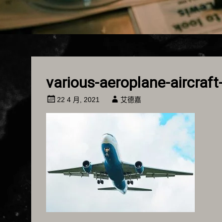
various-aeroplane-aircraft
22 4 月, 2021
艾德嘉