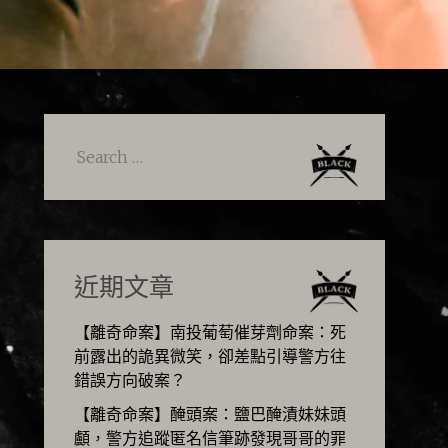
Search
for:
近期文章
【離奇命案】南投葡萄催芽劑命案：死
前露出的詭異微笑，卻差點引導警方往
錯誤方向破案？
【離奇命案】醃頭案：鹽巴醃漬妹妹頭
顱，警方追蹤匿名信筆跡發現哥哥的罪