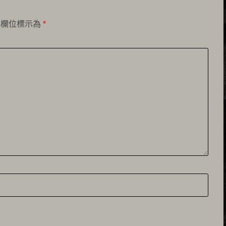
填欄位標示為
*