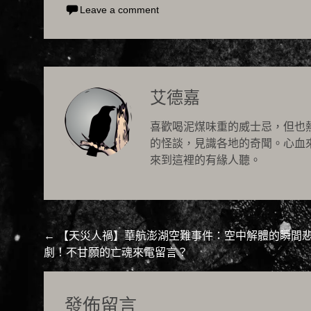
Leave a comment
艾德嘉
喜歡喝泥煤味重的威士忌，但也
的怪談，見識各地的奇聞。心血
來到這裡的有緣人聽。
Post
←
【天災人禍】華航澎湖空難事件：空中解體的瞬間
劇！不甘願的亡魂來電留言？
navigation
發佈留言