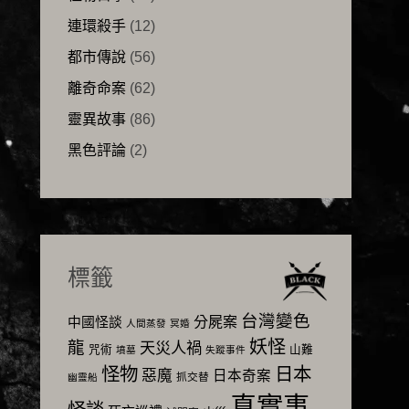
連環殺手
(12)
都市傳說
(56)
離奇命案
(62)
靈異故事
(86)
黑色評論
(2)
標籤
台灣變色
分屍案
中國怪談
人間蒸發
冥婚
妖怪
龍
天災人禍
咒術
山難
墳墓
失蹤事件
怪物
日本
惡魔
日本奇案
抓交替
幽靈船
真實事