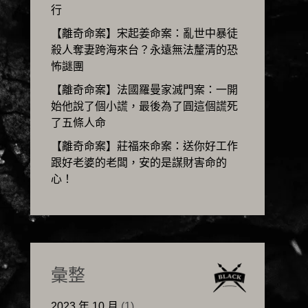
行
【離奇命案】宋起姜命案：亂世中暴徒
殺人奪妻跨海來台？永遠無法釐清的恐
怖謎團
【離奇命案】法國羅曼家滅門案：一開
始他說了個小謊，最後為了圓這個謊死
了五條人命
【離奇命案】莊福來命案：送你好工作
跟好老婆的老闆，安的是謀財害命的
心！
彙整
2023 年 10 月
(1)